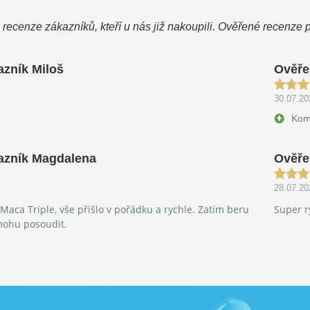
 recenze zákazníků, kteří u nás již nakoupili. Ověřené recenze 
azník Miloš
Ověře
30.07.20
Komu
azník Magdalena
Ověře
28.07.20
aca Triple, vše přišlo v pořádku a rychle. Zatím beru
Super r
mohu posoudit.