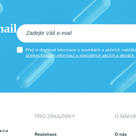
ail
Přeji si dostávat informace o novinkách a akčních nabíd
účelem zasílání informací o speciálních akcích a slevách.
PRO ZÁKAZNÍKY
O NÁKU
.r.o
Registrace
O nás