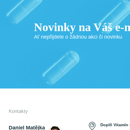
Novinky na Váš e-m
Ať nepřijdete o žádnou akci či novinku
Kontakty
Doplň Vitamín s
Daniel Matějka