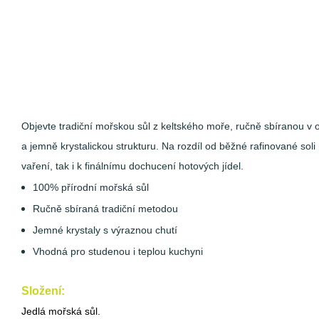
Objevte tradiční mořskou sůl z keltského moře, ručně sbíranou v 
a jemně krystalickou strukturu. Na rozdíl od běžné rafinované so
vaření, tak i k finálnímu dochucení hotových jídel.
100% přírodní mořská sůl
Ručně sbíraná tradiční metodou
Jemné krystaly s výraznou chutí
Vhodná pro studenou i teplou kuchyni
Složení:
Jedlá mořská sůl.