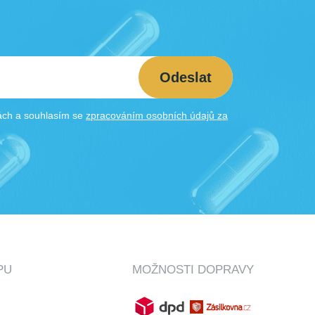
Odeslat
kách a souhlasím se
zpracováním osobních údajů za
PU
MOŽNOSTI DOPRAVY