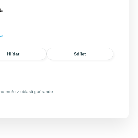
.
ma
Hlídat
Sdílet
ého moře z oblasti guérande.