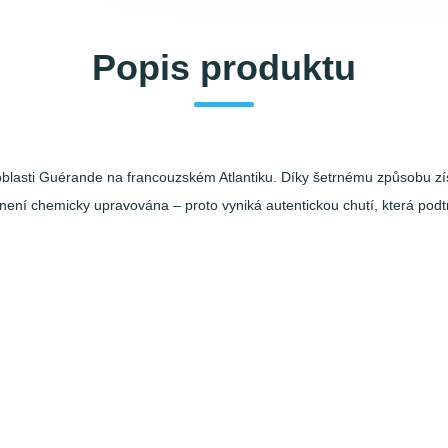
Popis produktu
oblasti Guérande na francouzském Atlantiku. Díky šetrnému způsobu zís
li není chemicky upravována – proto vyniká autentickou chutí, která p