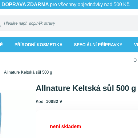
DOPRAVA ZDARMA
pro všechny objednávky nad 500 Kč.
MĚ
PŘÍRODNÍ KOSMETIKA
SPECIÁLNÍ PŘÍPRAVKY
V
O
Allnature Keltská sůl 500 g
Allnature Keltská sůl 500 g
Kód:
10982 V
není skladem