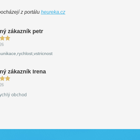
pocházejí z portálu
heureka.cz
ný zákazník petr
26
nikace,rychlost,vstricnost
ný zákazník Irena
26
ychlý obchod