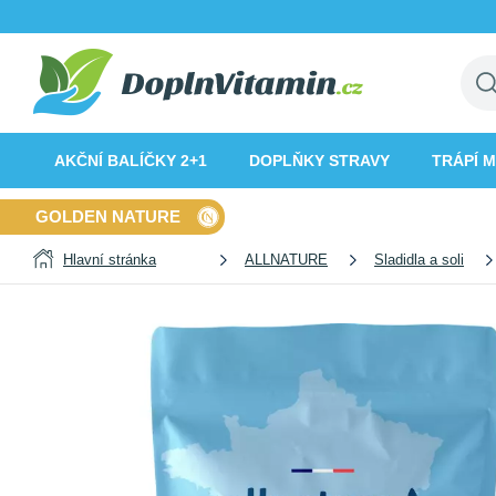
AKČNÍ BALÍČKY 2+1
DOPLŇKY STRAVY
TRÁPÍ 
GOLDEN NATURE
Hlavní stránka
ALLNATURE
Sladidla a soli