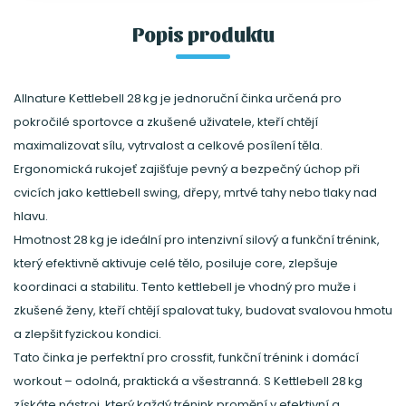
Popis produktu
Allnature Kettlebell 28 kg je jednoruční činka určená pro
pokročilé sportovce a zkušené uživatele, kteří chtějí
maximalizovat sílu, vytrvalost a celkové posílení těla.
Ergonomická rukojeť zajišťuje pevný a bezpečný úchop při
cvicích jako kettlebell swing, dřepy, mrtvé tahy nebo tlaky nad
hlavu.
Hmotnost 28 kg je ideální pro intenzivní silový a funkční trénink,
který efektivně aktivuje celé tělo, posiluje core, zlepšuje
koordinaci a stabilitu. Tento kettlebell je vhodný pro muže i
zkušené ženy, kteří chtějí spalovat tuky, budovat svalovou hmotu
a zlepšit fyzickou kondici.
Tato činka je perfektní pro crossfit, funkční trénink i domácí
workout – odolná, praktická a všestranná. S Kettlebell 28 kg
získáte nástroj, který každý trénink promění v efektivní a