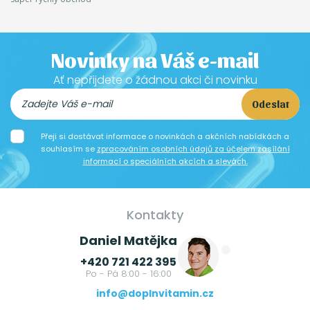
Novinky na Váš e-mail
Ať nepřijdete o žádnou akci či novinku
Odeslat
Přeji si dostávat informace o novinkách a akčních nabídkách a
souhlasím se
zpracováním osobních údajů za účelem zasílání
informací o speciálních akcích a slevách.
Kontakty
Daniel Matějka
+420 721 422 395
Po - Pá 8:00 - 16:00
info@doplnvitamin.cz