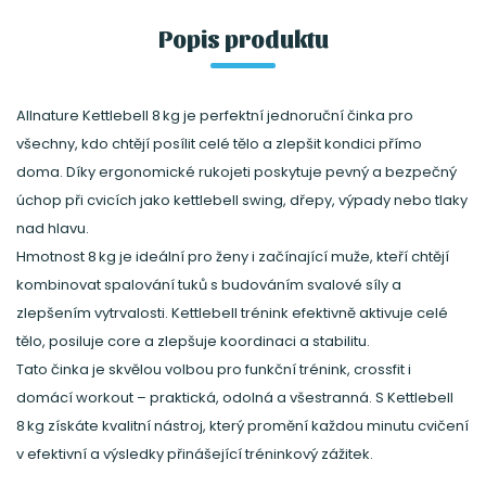
Popis produktu
Allnature Kettlebell 8 kg je perfektní jednoruční činka pro
všechny, kdo chtějí posílit celé tělo a zlepšit kondici přímo
doma. Díky ergonomické rukojeti poskytuje pevný a bezpečný
úchop při cvicích jako kettlebell swing, dřepy, výpady nebo tlaky
nad hlavu.
Hmotnost 8 kg je ideální pro ženy i začínající muže, kteří chtějí
kombinovat spalování tuků s budováním svalové síly a
zlepšením vytrvalosti. Kettlebell trénink efektivně aktivuje celé
tělo, posiluje core a zlepšuje koordinaci a stabilitu.
Tato činka je skvělou volbou pro funkční trénink, crossfit i
domácí workout – praktická, odolná a všestranná. S Kettlebell
8 kg získáte kvalitní nástroj, který promění každou minutu cvičení
v efektivní a výsledky přinášející tréninkový zážitek.