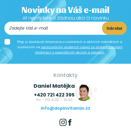
Novinky na Váš e-mail
Ať nepřijdete o žádnou akci či novinku
Odeslat
Přeji si dostávat informace o novinkách a akčních nabídkách a
souhlasím se
zpracováním osobních údajů za účelem zasílání
informací o speciálních akcích a slevách.
Kontakty
Daniel Matějka
+420 721 422 395
Po - Pá 8:00 - 16:00
info@doplnvitamin.cz