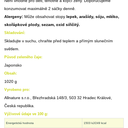
Není vhodné pro děti, těhotné a kojící ženy. Doporučujeme
konzumovat maximálně 2 sáčky denně.
Alergeny:
Může obsahovat stopy
lepek, arašídy, sóju, mléko,
skořápkové plody, sezam, oxid siřičitý.
Skladování:
Skladujte v suchu, chraňte před teplem a přímým slunečním
světlem.
Původ zeleného čaje:
Japonsko
Obsah:
1020 g
Vyrobeno pro:
Allnature s.r.o., Březhradská 148/3, 503 32 Hradec Králové,
Česká republika.
Výživové údaje ve 100 g:
Energetická hodnota
1503 kJ/249 kcal