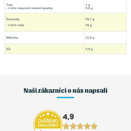
Tuky
1 g
- z toho nasycené mastné kyseliny
0,6 g
Sacharidy
59,7 g
- z toho cukry
56 g
Bílkoviny
22,8 g
Sůl
0,6 g
Naši zákazníci o nás napsali
4,9