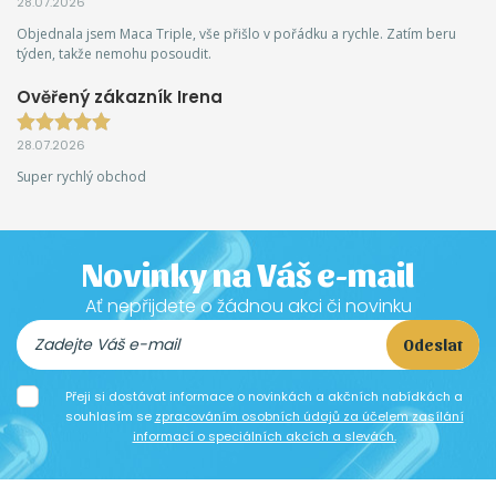
28.07.2026
Objednala jsem Maca Triple, vše přišlo v pořádku a rychle. Zatím beru
týden, takže nemohu posoudit.
Ověřený zákazník Irena
28.07.2026
Super rychlý obchod
Novinky na Váš e-mail
Ať nepřijdete o žádnou akci či novinku
Odeslat
Přeji si dostávat informace o novinkách a akčních nabídkách a
souhlasím se
zpracováním osobních údajů za účelem zasílání
informací o speciálních akcích a slevách.