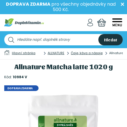
DOPRAVA ZDARMA
pro všechny objednávky nad
500 Kč.
Hledat
Hlavní stránka
ALLNATURE
Čaje, káva a nápoje
Allnature 
Allnature Matcha latte 1020 g
Kód:
10984 V
DOPRAVA ZDARMA