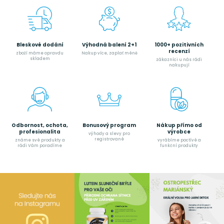
Bleskové dodání
Výhodná balení 2+1
1000+ pozitivních
recenzí
zboží máme opravdu
Nakup více, zaplať méně
skladem
zákazníci u nás rádi
nakupují
Odbornost, ochota,
Bonusový program
Nákup přímo od
profesionalita
výrobce
výhody a slevy pro
registrované
známe své produkty a
vyrábíme poctívé a
rádi Vám poradíme
funkční produkty