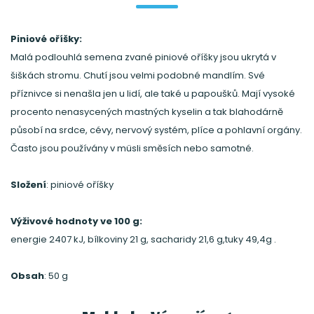
Piniové oříšky:
Malá podlouhlá semena zvané piniové oříšky jsou ukrytá v
šiškách stromu. Chutí jsou velmi podobné mandlím. Své
příznivce si nenašla jen u lidí, ale také u papoušků. Mají vysoké
procento nenasycených mastných kyselin a tak blahodárně
působí na srdce, cévy, nervový systém, plíce a pohlavní orgány.
Často jsou používány v müsli směsích nebo samotné.
Složení
: piniové oříšky
Výživové hodnoty ve 100 g:
energie 2407 kJ, bílkoviny 21 g, sacharidy 21,6 g,tuky 49,4g .
Obsah
: 50 g