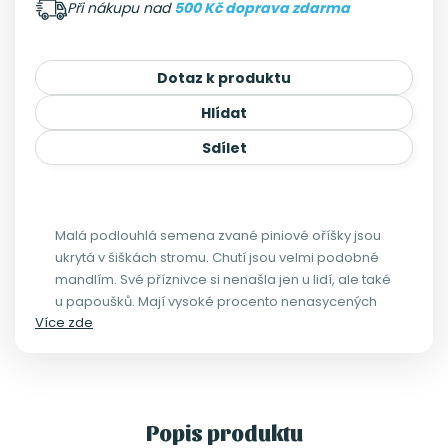
Při nákupu nad
500 Kč doprava zdarma
Dotaz k produktu
Hlídat
Sdílet
Malá podlouhlá semena zvané piniové oříšky jsou
ukrytá v šiškách stromu. Chutí jsou velmi podobné
mandlím. Své příznivce si nenašla jen u lidí, ale také
u papoušků. Mají vysoké procento nenasycených
Více zde
mastných kyselin a tak blahodárně působí na
srdce, cévy, nervový systém, plíce a pohlavní
orgány. Často jsou používány v müsli směsích nebo
samotné.
Popis produktu