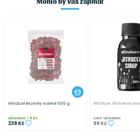
Mohlo by Vás zajímat
Allnature Brusinky sušené 1000 g
Allnature Jitrocelový sir
skladem > 5 ks
není skladem
239 Kč
89 Kč