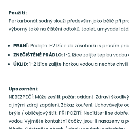
Použití:
Perkarbonát sodný slouží především jako bělič při pra
výborný také na čištění odtoků, toalet, umyvadel atd
PRANÍ:
Přidejte 1-2 lžíce do zásobníku s pracím pr
ZNEČIŠTĚNÉ PRÁDLO:
1-2 lžíce zalijte teplou vodo
ÚKLID:
1-2 lžíce zalijte horkou vodou a nechte chví
Upozornění:
NEBEZPEČÍ: Může zesílit požár; oxidant. Zdraví škodl
a jinými zdroji zapálení. Zákaz kouření. Uchovávejte
brýle / obličejový štít. PŘI POŽITÍ: Necítíte-li se dob
vodou. Vyjměte kontaktní čočky, jsou-li nasazeny a p