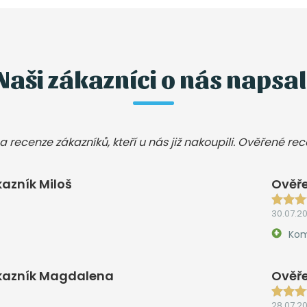
Naši zákazníci o nás napsal
a recenze zákazníků, kteří u nás již nakoupili. Ověřené re
azník Miloš
Ověře
30.07.2
Kom
kazník Magdalena
Ověře
28.07.2