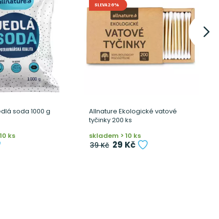
SLEVA 26%
edlá soda 1000 g
Allnature Ekologické vatové
A
tyčinky 200 ks
l
10 ks
skladem > 10 ks
n
29 Kč
39 Kč