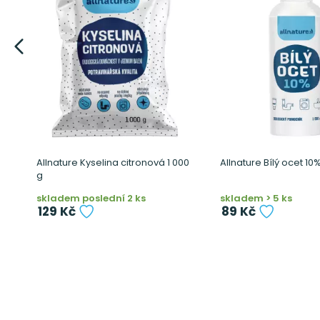
Allnature Kyselina citronová 1 000
Allnature Bílý ocet 10
g
skladem poslední 2 ks
skladem > 5 ks
129 Kč
89 Kč