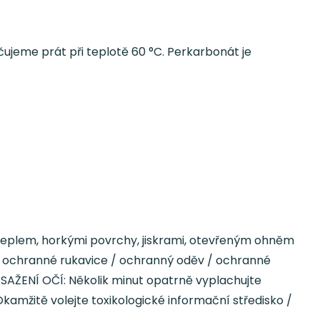
čujeme prát při teplotě 60 °C. Perkarbonát je
ed teplem, horkými povrchy, jiskrami, otevřeným ohněm
jte ochranné rukavice / ochranný oděv / ochranné
I ZASAŽENÍ OČÍ: Několik minut opatrně vyplachujte
kamžitě volejte toxikologické informační středisko /