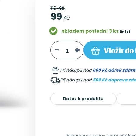
119 Kč
99
Kč
skladem poslední 3 ks
(info)
Vložit
do 
Při nákupu nad
600 Kč dárek zdar
Při nákupu nad
500 Kč doprava zd
Dotaz k produktu
Perkarbonát sodný slouží předevší