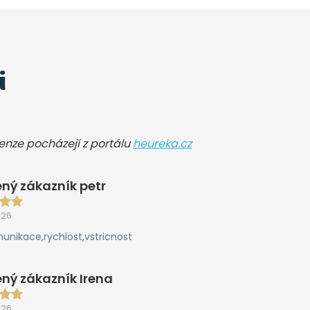
i
cenze pocházejí z portálu
heureka.cz
ný zákazník petr
026
unikace,rychlost,vstricnost
ný zákazník Irena
026