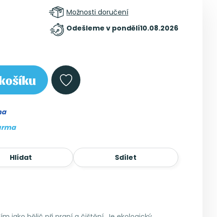
Možnosti doručení
Odešleme v pondělí
10.08.2026
košíku
ma
arma
Hlídat
Sdílet
m jako bělič při praní a čištění. Je ekologický