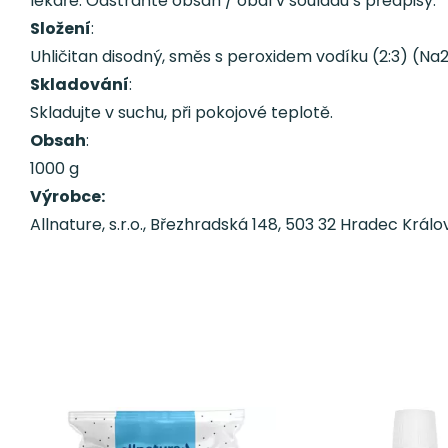
lékaře. Odstraňte obsah / obal v souladu s předpisy.
Složení
:
Uhličitan disodný, směs s peroxidem vodíku (2:3) (Na
Skladování
:
Skladujte v suchu, při pokojové teplotě.
Obsah
:
1000 g
Výrobce:
Allnature, s.r.o., Březhradská 148, 503 32 Hradec Králo