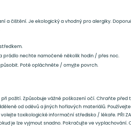
ní a čištění. Je ekologický a vhodný pro alergiky. Doporu
.
ostředkem.
u a prádlo nechte namočené několik hodin / přes noc.
li působit. Poté opláchněte / omyjte povrch.
ivý při požití. Způsobuje vážné poškození očí. Chraňte př
 odděleně od oděvů a jiných hořlavých materiálů. Používe
ře, volejte toxikologické informační středisko / lékaře. PŘ
okud je lze vyjmout snadno. Pokračujte ve vyplachování. O