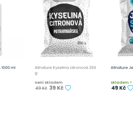
% 1000 ml
Allnature Kyselina citronová 250
Allnature J
g
není skladem
skladem > 
39 Kč
49 Kč
49 Kč