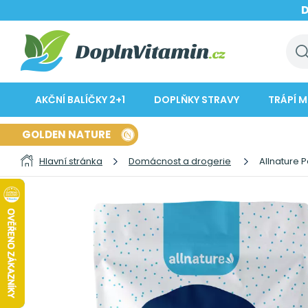
AKČNÍ BALÍČKY 2+1
DOPLŇKY STRAVY
TRÁPÍ M
GOLDEN NATURE
Hlavní stránka
Domácnost a drogerie
Allnature 