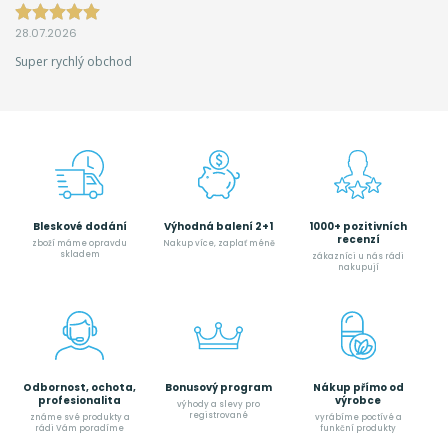
28.07.2026
Super rychlý obchod
Bleskové dodání
Výhodná balení 2+1
1000+ pozitivních
recenzí
zboží máme opravdu
Nakup více, zaplať méně
skladem
zákazníci u nás rádi
nakupují
Odbornost, ochota,
Bonusový program
Nákup přímo od
profesionalita
výrobce
výhody a slevy pro
registrované
známe své produkty a
vyrábíme poctívé a
rádi Vám poradíme
funkční produkty