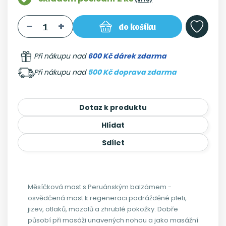
do košíku
Při nákupu nad
600 Kč dárek zdarma
Při nákupu nad
500 Kč doprava zdarma
Dotaz k produktu
Hlídat
Sdílet
Měsíčková mast s Peruánským balzámem -
osvědčená mast k regeneraci podrážděné pleti,
jizev, otlaků, mozolů a zhrublé pokožky. Dobře
působí při masáži unavených nohou a jako masážní