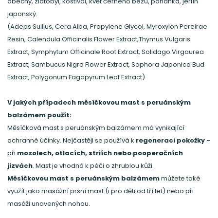
obecný, zlatobýl, kostival, květ černého bezu, pohanka, jerlín
japonský.
(Adeps Suillus, Cera Alba, Propylene Glycol, Myroxylon Pereirae
Resin, Calendula Officinalis Flower Extract,Thymus Vulgaris
Extract, Symphytum Officinale Root Extract, Solidago Virgaurea
Extract, Sambucus Nigra Flower Extract, Sophora Japonica Bud
Extract, Polygonum Fagopyrum Leaf Extract)
V jakých případech měsíčkovou mast s peruánským
balzámem použít:
Měsíčková mast s peruánským balzámem má vynikající
ochranné účinky. Nejčastěji se používá k
regeneraci pokožky
–
při
mozolech, otlacích, striích nebo pooperačních
jizvách
. Mast je vhodná k péči o zhrublou kůži.
Měsíčkovou mast s peruánským balzámem
můžete také
využít jako masážní prsní mast (i pro děti od tří let) nebo při
masáži unavených nohou.