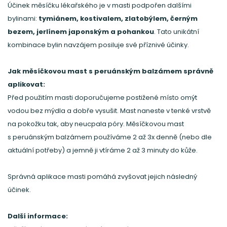
Účinek měsíčku lékařského je v masti podpořen dalšími
bylinami:
tymiánem, kostivalem, zlatobýlem, černým
bezem, jerlínem japonským a pohankou
. Tato unikátní
kombinace bylin navzájem posiluje své příznivé účinky.
Jak měsíčkovou mast s peruánským balzámem správně
aplikovat:
Před použitím masti doporučujeme postižené místo omýt
vodou bez mýdla a dobře vysušit. Mast naneste v tenké vrstvě
na pokožku tak, aby neucpala póry. Měsíčkovou mast
s peruánským balzámem používáme 2 až 3x denně (nebo dle
aktuální potřeby) a jemně ji vtíráme 2 až 3 minuty do kůže.
Správná aplikace masti pomáhá zvyšovat jejich následný
účinek.
Další informace: