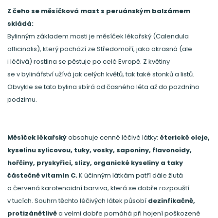
Z čeho se měsíčková mast s peruánským balzámem
skládá:
Bylinným základem masti je měsíček lékařský (Calendula
officinalis), který pochází ze Středomoří, jako okrasná (ale
i léčivá) rostlina se pěstuje po celé Evropě. Z květiny
se v bylinářství užívá jak celých květů, tak také stonků a listů.
Obvykle se tato bylina sbírá od časného léta až do pozdního
podzimu.
Měsíček lékařský
obsahuje cenné léčivé látky:
éterické oleje,
kyselinu sylicovou, tuky, vosky, saponiny, flavonoidy,
hořčiny, pryskyřici, slizy, organické kyseliny a taky
částečně vitamín C.
K účinným látkám patří dále žlutá
a červená karotenoidní barviva, která se dobře rozpouští
v tucích. Souhrn těchto léčivých látek působí
dezinfikačně,
protizánětlivě
a velmi dobře pomáhá při hojení poškozené