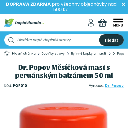
DOPRAVA ZDARMA
pro všechny objednávky nad
500 Kč.
Hledat
Hlavní stránka
Doplňky stravy
Bylinné kapky a masti
Dr. Popo
Dr. Popov Měsíčková mast s
peruánským balzámem 50 ml
Kód:
POP010
Výrobce:
Dr. Popov