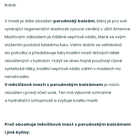
tkáně.
V masti je dále obsažen
peruánský balzám
, který je pro své
vynikající regenerační vlastnosti vysoce ceněný v Jižní Americe.
Masťovým základem je čištěné vepřové sádlo, které se svým
složením podobá lidskému tuku. Velmi dobře se vstřebává
do pokožky a představuje taky kvalitní nosič léčivých látek
obsažených v bylinách. I když se dnes hojně používají různé
syntetické látky, kvalitní vepřové sádlo zatím v mastech nic
nenahradilo.
V měsíčkové masti s peruánským balzámem
je navíc
obsažen i pravý včelí vosk. Ten má výborné ochranné
a hydratační schopnosti a zvyšuje kvalitu masti.
Proč obsahuje měsíčková mast s peruánským balzámem
i jiné byliny: