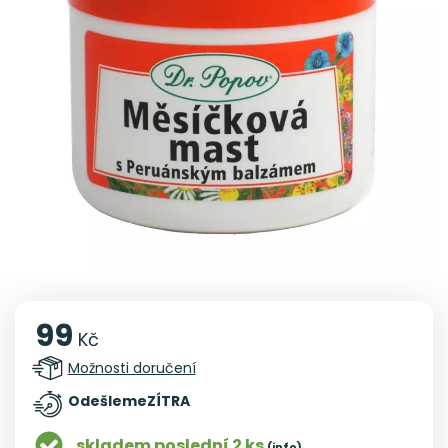
99
Kč
Možnosti doručení
Odešleme
ZÍTRA
skladem poslední 2 ks
(info)