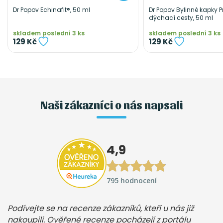
Dr Popov Echinafit®, 50 ml
Dr Popov Bylinné kapky 
dýchací cesty, 50 ml
skladem poslední 3 ks
skladem poslední 3 ks
129 Kč
129 Kč
Naši zákazníci o nás napsali
4,9
795 hodnocení
Podívejte se na recenze zákazníků, kteří u nás již
nakoupili. Ověřené recenze pocházejí z portálu