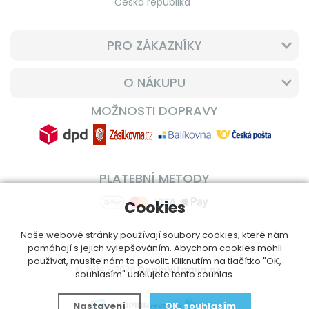
Česká republika
PRO ZÁKAZNÍKY
O NÁKUPU
MOŽNOSTI DOPRAVY
PLATEBNÍ METODY
Cookies
Naše webové stránky používají soubory cookies, které nám
pomáhají s jejich vylepšováním. Abychom cookies mohli
používat, musíte nám to povolit. Kliknutím na tlačítko "OK,
© 2014 - 2026
DoplnVitamin.cz
souhlasím" udělujete tento souhlas.
Nastavení
OK, souhlasím