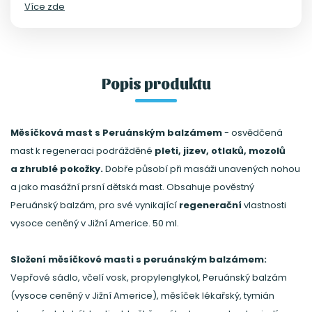
Více zde
prsní dětská mast. Obsahuje pověstný Peruánský
balzám, pro své vynikající regenerační vlastnosti
vysoce ceněný v Jižní Americe. 50 ml.
Popis produktu
Měsíčková mast s Peruánským balzámem
- osvědčená
mast k regeneraci podrážděné
pleti, jizev, otlaků, mozolů
a zhrublé pokožky.
Dobře působí při masáži unavených nohou
a jako masážní prsní dětská mast. Obsahuje pověstný
Peruánský balzám, pro své vynikající
regenerační
vlastnosti
vysoce ceněný v Jižní Americe. 50 ml.
Složení měsíčkové masti s peruánským balzámem:
Vepřové sádlo, včelí vosk, propylenglykol, Peruánský balzám
(vysoce ceněný v Jižní Americe), měsíček lékařský, tymián