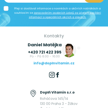
Přeji si dostávat informace o novinkách a akčních nabídkách a
souhlasím se
zpracováním osobních údajů za účelem zasílání
informací o speciálních akcích a slevách.
Kontakty
Daniel Matějka
+420 721 422 395
Po - Pá 8:00 - 16:00
info@doplnvitamin.cz
Doplň Vitamín s.r.o
Roháčova 145/14
130 00 Praha 3 - Žižkov