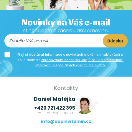
Novinky na Váš e-mail
Ať nepřijdete o žádnou akci či novinku
Odeslat
Přeji si dostávat informace o novinkách a akčních nabídkách a
souhlasím se
zpracováním osobních údajů za účelem zasílání
informací o speciálních akcích a slevách.
Kontakty
Daniel Matějka
+420 721 422 395
Po - Pá 8:00 - 16:00
info@doplnvitamin.cz