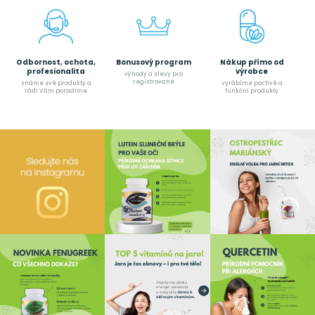
Odbornost, ochota,
Bonusový program
Nákup přímo od
profesionalita
výrobce
výhody a slevy pro
registrované
známe své produkty a
vyrábíme poctívé a
rádi Vám poradíme
funkční produkty