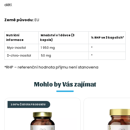
dětí.
Země původu:
EU
Nutriční
Množství v 1 dávce (3
% RHP ve 3 kapslích*
informace
kapsle)
Myo-inositol
1 950 mg
*
D-chiro-inositol
50 mg
*
*RHP – referenční hodnota příjmu není stanovena
Mohlo by Vás zajímat
100% ČISTOTA PRODUKTU