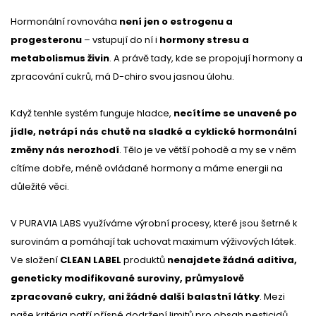
Hormonální rovnováha
není jen o estrogenu a
progesteronu
– vstupují do ní i
hormony stresu a
metabolismus živin
. A právě tady, kde se propojují hormony a
zpracování cukrů, má D-chiro svou jasnou úlohu.
Když tenhle systém funguje hladce,
necítíme se unavené po
jídle, netrápí nás chutě na sladké a cyklické hormonální
změny nás nerozhodí
. Tělo je ve větší pohodě a my se v něm
cítíme dobře, méně ovládané hormony a máme energii na
důležité věci.
V PURAVIA LABS využíváme výrobní procesy, které jsou šetrné k
surovinám a pomáhají tak uchovat maximum výživových látek.
Ve složení
CLEAN LABEL
produktů
nenajdete žádná aditiva,
geneticky modifikované suroviny, průmyslově
zpracované cukry, ani žádné další balastní látky
. Mezi
naše kritéria patří přísné dodržení limitů pro obsah pesticidů,