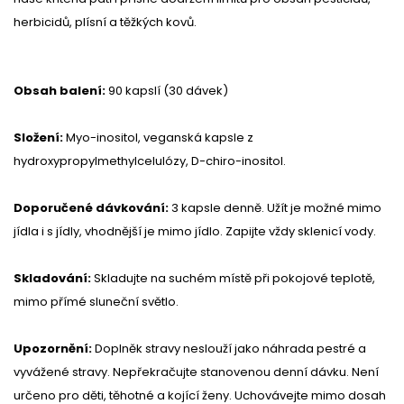
herbicidů, plísní a těžkých kovů.
Obsah balení:
90 kapslí (30 dávek)
Složení:
Myo-inositol, veganská kapsle z
hydroxypropylmethylcelulózy, D-chiro-inositol.
Doporučené dávkování:
3 kapsle denně. Užít je možné mimo
jídla i s jídly, vhodnější je mimo jídlo. Zapijte vždy sklenicí vody.
Skladování:
Skladujte na suchém místě při pokojové teplotě,
mimo přímé sluneční světlo.
Upozornění:
Doplněk stravy neslouží jako náhrada pestré a
vyvážené stravy. Nepřekračujte stanovenou denní dávku. Není
určeno pro děti, těhotné a kojící ženy. Uchovávejte mimo dosah