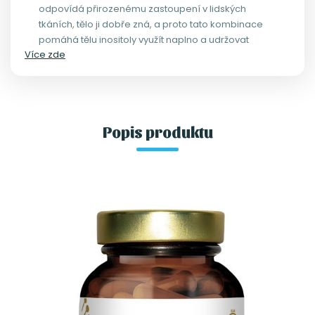
odpovídá přirozenému zastoupení v lidských
tkáních, tělo ji dobře zná, a proto tato kombinace
pomáhá tělu inositoly využít naplno a udržovat
Více zde
hormonální cyklus v souladu.
Popis produktu