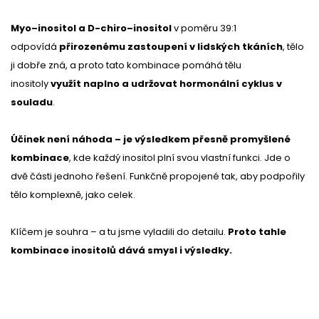
Myo–inositol a D-chiro–inositol
v poměru 39:1
odpovídá
přirozenému zastoupení v lidských tkáních
, tělo
ji dobře zná, a proto tato kombinace pomáhá tělu
inositoly
využít naplno a udržovat hormonální cyklus v
souladu
.
Účinek není náhoda – je výsledkem přesně promyšlené
kombinace
, kde každý inositol plní svou vlastní funkci. Jde o
dvě části jednoho řešení. Funkčně propojené tak, aby podpořily
tělo komplexně, jako celek.
Klíčem je souhra – a tu jsme vyladili do detailu.
Proto tahle
kombinace inositolů dává smysl i výsledky.