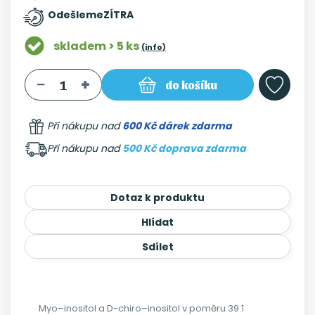
Odešleme
ZÍTRA
skladem > 5 ks
(info)
do košíku
Při nákupu nad
600 Kč dárek zdarma
Při nákupu nad
500 Kč doprava zdarma
Dotaz k produktu
Hlídat
Sdílet
Myo–inositol a D-chiro–inositol v poměru 39:1