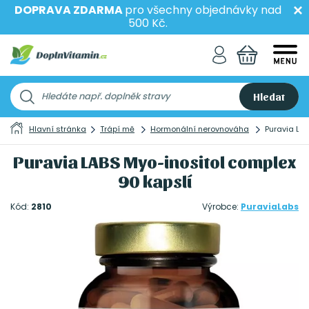
DOPRAVA ZDARMA
pro všechny objednávky nad
500 Kč.
Hledat
Hlavní stránka
Trápí mě
Hormonální nerovnováha
Puravia LAB
Puravia LABS Myo-inositol complex
90 kapslí
Kód:
2810
Výrobce:
PuraviaLabs