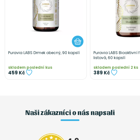
Puravia LABS Drmek obecný, 90 kapslí
Puravia LABS Bioaktivní f
listová, 60 kapslí
skladem poslední kus
skladem poslední 2 ks
459 Kč
389 Kč
Naši zákazníci o nás napsali