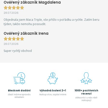
Ověřený zákazník Magdalena
28.07.2026
Objednala jsem Maca Triple, vše přišlo v pořádku a rychle. Zatím beru
týden, takže nemohu posoudit.
Ověřený zákazník Irena
28.07.2026
Super rychlý obchod
Bleskové dodání
Výhodná balení 2+1
1000+ pozitivních
recenzí
zboží máme opravdu
Nakup více, zaplať méně
skladem
zákazníci u nás rádi
nakupují