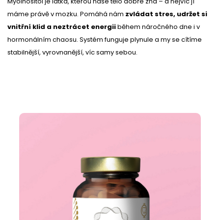
Myoinositol je látka, kterou naše tělo dobře zná – a nejvíc jí
máme právě v mozku. Pomáhá nám
zvládat stres, udržet si
vnitřní klid a neztrácet energii
během náročného dne i v
hormonálním chaosu. Systém funguje plynule a my se cítíme
stabilnější, vyrovnanější, víc samy sebou.