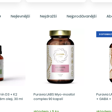
e
Nejlevnější
Nejdražší
Nejprodávanější
Ab
DOPRAVA 
mín D3 + K2
Puravia LABS Myo-inositol
Puravia 
ém oleji, 30 ml
complex 90 kapslí
+ GABA + 
skladem > 5 ks
skladem 