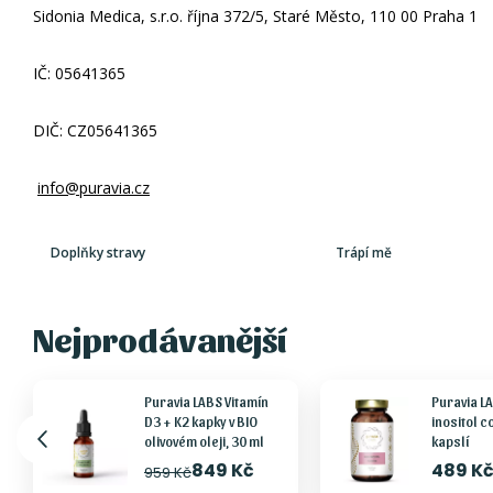
Sidonia Medica, s.r.o. října 372/5, Staré Město, 110 00 Praha 1
IČ: 05641365
DIČ: CZ05641365
info@puravia.cz
Doplňky stravy
Trápí mě
Nejprodávanější
Puravia LABS Vitamín
Puravia L
D3 + K2 kapky v BIO
inositol 
olivovém oleji, 30 ml
kapslí
849 Kč
489 K
959 Kč