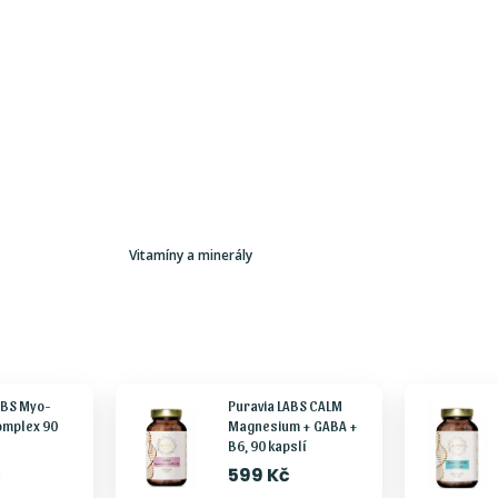
Vitamíny a minerály
ABS Myo-
Puravia LABS CALM
complex 90
Magnesium + GABA +
B6, 90 kapslí
č
599 Kč