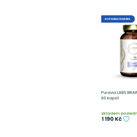
DOPRAVA ZDARMA
Puravia LABS BRA
60 kapslí
skladem posledn
1 190 Kč