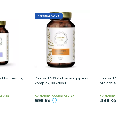
DOPRAVA ZDARMA
IN Magnesium,
Puravia LABS Kurkumin a piperin
Puravia L
komplex, 90 kapslí
pro děti, 
í kus
skladem poslední 2 ks
skladem 
599 Kč
449 Kč