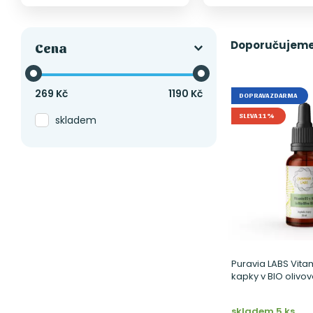
Doporučujem
Cena
269
Kč
1190
Kč
DOPRAVA ZDARMA
SLEVA 11%
skladem
Puravia LABS Vita
kapky v BIO olivov
skladem 5 ks