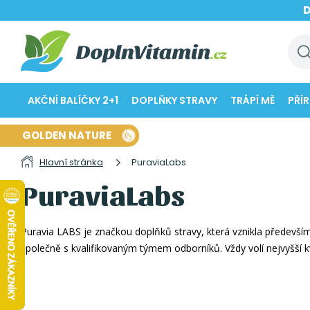
AKČNÍ BALÍČKY 2+1
DOPLŇKY STRAVY
TRÁPÍ MĚ
PŘÍ
GOLDEN NATURE
Hlavní stránka
PuraviaLabs
PuraviaLabs
Puravia LABS je značkou doplňků stravy, která vznikla především p
společně s kvalifikovaným týmem odborníků. Vždy volí nejvyšší kva