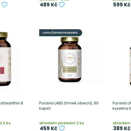
489 Kč
599 Kč
100% ČISTOTA PRODUKTU
Astaxanthin 8
Puravia LABS Drmek obecný, 90
Puravia LA
kapslí
kyselina l
 2 ks
skladem poslední 2 ks
skladem 
459 Kč
389 Kč