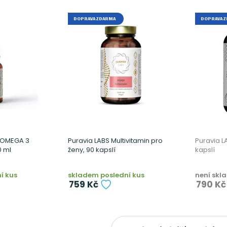
DOPRAVA ZDARMA
DOPRAVA 
S OMEGA 3
Puravia LABS Multivitamin pro
Puravia L
0 ml
ženy, 90 kapslí
kapslí
í kus
skladem poslední kus
není skl
759 Kč
790 Kč