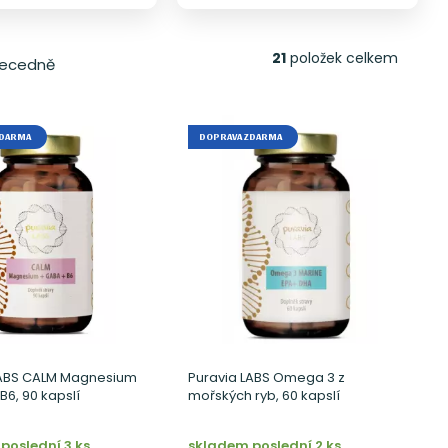
21
položek celkem
ecedně
ZDARMA
DOPRAVA ZDARMA
LABS CALM Magnesium
Puravia LABS Omega 3 z
B6, 90 kapslí
mořských ryb, 60 kapslí
poslední 3 ks
skladem poslední 2 ks