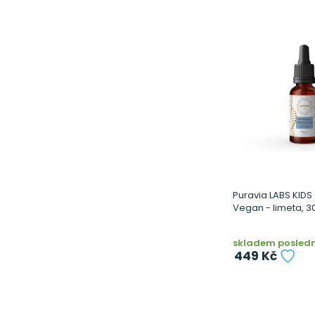
Puravia LABS KID
Vegan - limeta, 3
skladem posledn
449 Kč