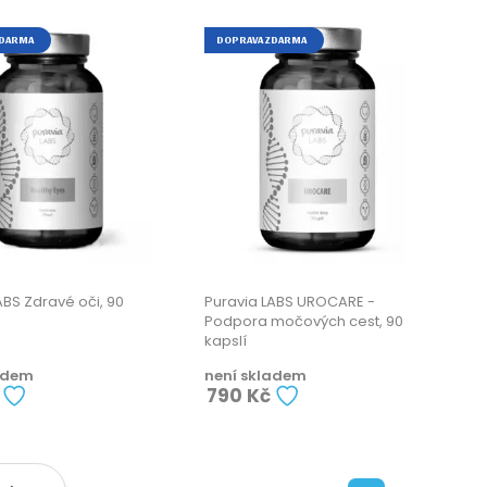
ZDARMA
DOPRAVA ZDARMA
ABS Zdravé oči, 90
Puravia LABS UROCARE -
Podpora močových cest, 90
kapslí
adem
není skladem
790 Kč