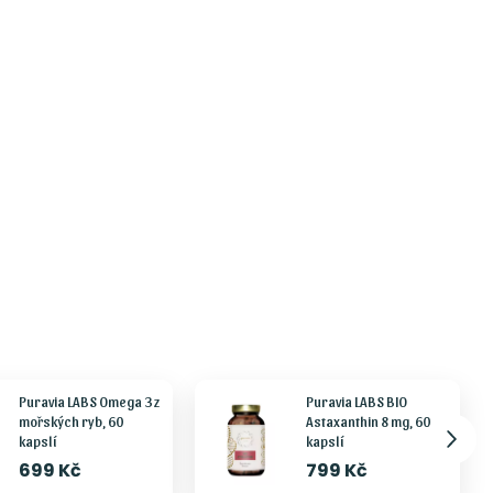
Puravia LABS Omega 3 z
Puravia LABS BIO
mořských ryb, 60
Astaxanthin 8 mg, 60
kapslí
kapslí
699 Kč
799 Kč