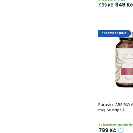
849 Kč
959 Kč
DOPRAVA ZDARMA
Puravia LABS BIO 
mg, 60 kapslí
skladem poslední
799 Kč