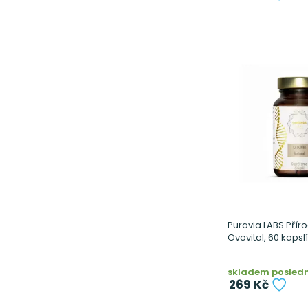
Puravia LABS Přír
Ovovital, 60 kapslí
skladem poslední
269 Kč