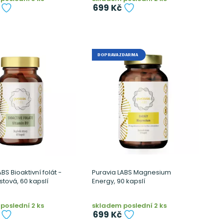
699 Kč
DOPRAVA ZDARMA
BS Bioaktivní folát -
Puravia LABS Magnesium
istová, 60 kapslí
Energy, 90 kapslí
poslední 2 ks
skladem poslední 2 ks
699 Kč