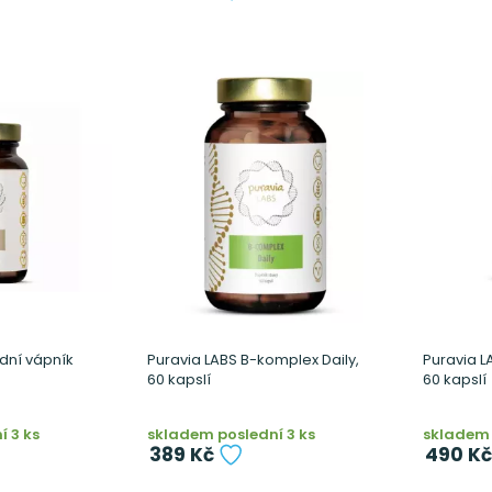
odní vápník
Puravia LABS B-komplex Daily,
Puravia L
60 kapslí
60 kapslí
 3 ks
skladem poslední 3 ks
skladem 
389 Kč
490 Kč