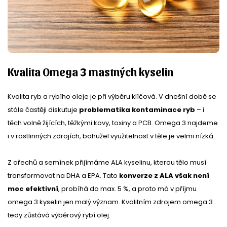
Kvalita Omega 3 mastných kyselin
Kvalita ryb a rybího oleje je při výběru klíčová. V dnešní době se
stále častěji diskutuje
problematika kontaminace ryb
– i
těch volně žijících, těžkými kovy, toxiny a PCB. Omega 3 najdeme
i v rostlinných zdrojích, bohužel využitelnost v těle je velmi nízká.
Z ořechů a semínek přijímáme ALA kyselinu, kterou tělo musí
transformovat na DHA a EPA. Tato
konverze z ALA však není
moc efektivní
, probíhá do max. 5 %, a proto má v příjmu
omega 3 kyselin jen malý význam. Kvalitním zdrojem omega 3
tedy zůstává výběrový rybí olej.