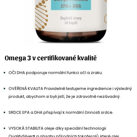
Omega 3 v certifikované kvalitě
OČI
DHA podporuje normální funkci očí a zraku.
OVĚŘENÁ KVALITA
Pravidelně testujeme ingredience i výsledný
produkt, abychom si byli jistí, že je zdravotně nezávadný.
SRDCE
EPA a DHA přispívají k normální činnosti srdce.
VYSOKÁ STABILITA
oleje díky speciální technologii
QualitySilver® a
obsahu přírodních tokoferolů, které olej