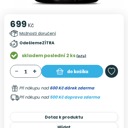
699
Kč
Možnosti doručení
Odešleme
ZÍTRA
skladem poslední 2 ks
(info)
do košíku
Při nákupu nad
600 Kč dárek zdarma
Při nákupu nad
500 Kč doprava zdarma
Dotaz k produktu
Hlídat