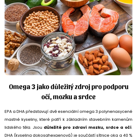
Omega 3 jako důležitý zdroj pro podporu
očí, mozku a srdce
EPA a DHA představují dvě esenciální omega 3 polynenasycené
mastné kyseliny, které patří k základním stavebním kamenům
lidského těla. Jsou
důležité pro zdraví mozku, srdce a očí
.
DHA (kyselina dokosahexaenová) je součástí sítnice oka a 40 %