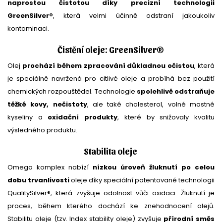
naprostou čistotou díky precizní technologii
GreenSilver®
, která velmi účinně odstraní jakoukoliv
kontaminaci.
Čistění oleje: GreenSilver®
Olej
prochází během zpracování důkladnou očistou
, která
je speciálně navržená pro citlivé oleje a probíhá bez použití
chemických rozpouštědel. Technologie
spolehlivě odstraňuje
těžké kovy, nečistoty
, ale také cholesterol, volné mastné
kyseliny a
oxidační produkty
, které by snižovaly kvalitu
výsledného produktu.
Stabilita oleje
Omega komplex nabízí
nízkou úroveň žluknutí po celou
dobu trvanlivosti
oleje díky speciální patentované technologii
QualitySilver®, která zvyšuje odolnost vůči oxidaci. Žluknutí je
proces, během kterého dochází ke znehodnocení olejů.
Stabilitu oleje (tzv. Index stability oleje) zvyšuje
p
řírodní směs