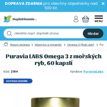
DOPRAVA ZDARMA
pro všechny objednávky nad
500 Kč.
Hledat
Hlavní stránka
Vitamíny a minerály
Omega 3 (Rybí olej)
Purav
Puravia LABS Omega 3 z mořských
ryb, 60 kapslí
Kód:
2184
Výrobce:
PuraviaLabs
DOPRAVA ZDARMA