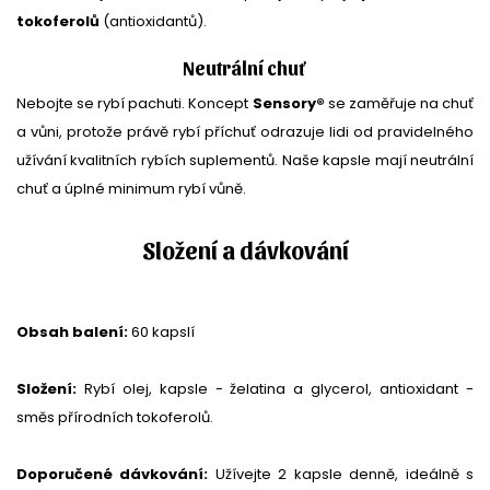
tokoferolů
(antioxidantů).
Neutrální chuť
Nebojte se rybí pachuti. Koncept
Sensory®
se zaměřuje na chuť
a vůni, protože právě rybí příchuť odrazuje lidi od pravidelného
užívání kvalitních rybích suplementů. Naše kapsle mají neutrální
chuť a úplné minimum rybí vůně.
Složení a dávkování
Obsah balení:
60 kapslí
Složení:
Rybí olej, kapsle - želatina a glycerol, antioxidant -
směs přírodních tokoferolů.
Doporučené dávkování:
Užívejte 2 kapsle denně, ideálně s