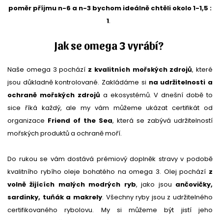
poměr příjmu n-6 a n-3 bychom ideálně chtěli okolo 1-1,5 :
1
.
Jak se omega 3 vyrábí?
Naše omega 3 pochází
z kvalitních mořských zdrojů
, které
jsou důkladně kontrolované. Zakládáme si
na udržitelnosti a
ochraně mořských zdrojů
a ekosystémů. V dnešní době to
sice říká každý, ale my vám můžeme ukázat certifikát od
organizace
Friend of the Sea
, která se zabývá udržitelností
mořských produktů a ochraně moří.
Do rukou se vám dostává prémiový doplněk stravy v podobě
kvalitního rybího oleje bohatého na omega 3. Olej pochází
z
volně žijících malých modrých ryb
, jako jsou
ančovičky,
sardinky, tuňák a makrely
. Všechny ryby jsou z udržitelného
certifikovaného rybolovu. My si můžeme být jistí jeho