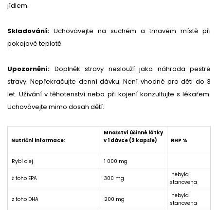
jídlem.
Skladování:
Uchovávejte na suchém a tmavém místě při
pokojové teplotě.
Upozornění:
Doplněk stravy neslouží jako náhrada pestré
stravy. Nepřekračujte denní dávku. Není vhodné pro děti do 3
let. Užívání v těhotenství nebo při kojení konzultujte s lékařem.
Uchovávejte mimo dosah dětí.
Množství účinné látky
Nutriční informace:
v 1 dávce (2 kapsle)
RHP %
Rybí olej
1 000 mg
nebyla
ź toho EPA
300 mg
stanovena
nebyla
z toho DHA
200 mg
stanovena