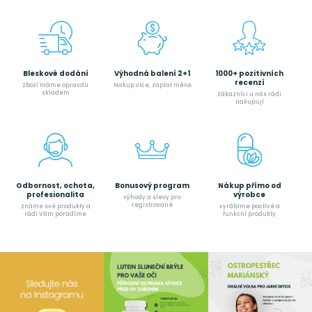
Bleskové dodání
Výhodná balení 2+1
1000+ pozitivních
recenzí
zboží máme opravdu
Nakup více, zaplať méně
skladem
zákazníci u nás rádi
nakupují
Odbornost, ochota,
Bonusový program
Nákup přímo od
profesionalita
výrobce
výhody a slevy pro
registrované
známe své produkty a
vyrábíme poctívé a
rádi Vám poradíme
funkční produkty