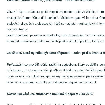
Case di Latomie – místo, „kde se rodí“ Nocellara del Belice
Olivové háje se táhnou podél kopců západního pobřeží Sicílie, které
ekologická farma "Case di Latomie ". Majitelem panství je rodina Ce
staletých olivových a citrusových hájů se nachází mezi antickými lomy
olivové stromy,
jejichž předností je šetrný a ohleduplný způsob pěstování a zpracování.
která byla založena v sedmém století před naším letopočtem. Pěstování o
Záležitost, která by měla být samozřejmostí – ruční prořezávání a r
Prořezávání se provádí ručně tradičním způsobem, který se dědí z gener
a listopadu, za studenta se lisují během 8 hodin na olej. Zvláštní pov
ruční sklizni jsou olivy transportovány na zpracování v perforovanýc
přeneseny na vibrační mřížky pro odstranění zbývajících nečistot.
Šetrné lisování „za studena“ s maximální teplotou do 27°C