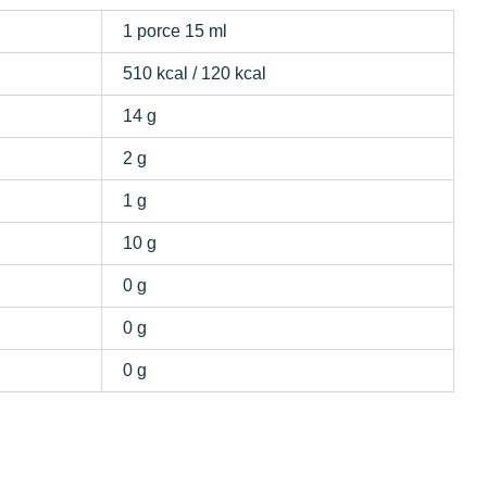
1 porce 15 ml
510 kcal / 120 kcal
14 g
2 g
1 g
10 g
0 g
0 g
0 g