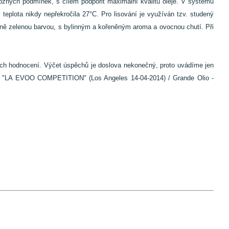
možných podmínek, s cílem podpořit maximální kvalitu oleje. V systému
 teplota nikdy nepřekročila 27°C. Pro lisování je využíván tzv. studený
asně zelenou barvou, s bylinným a kořeněným aroma a ovocnou chutí. Při
ších hodnocení. Výčet úspěchů je doslova nekonečný, proto uvádíme jen
l - "LA EVOO COMPETITION" (Los Angeles 14-04-2014) / Grande Olio -