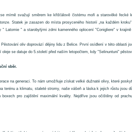
 se mírně svažují směrem ke křišťálově čistému moři a starověké řecké kol
ntonze. Statek je zasazen do místa prosyceného historií „na každém kroku“
 " Latomie " a starobylými zdmi kamenného oplocení "Conigliere" v krajině 
 Pěstování oliv doprovází dějiny lidu z Belice. První osídlení v této oblasti 
leje se datuje do 5.století před naším letopočtem, kdy "Selinuntuni" pěstoval
uční sběr.
ace na generaci. To nám umožňuje získat velké dužnaté olivy, které poskytují 
aha terénu a klimatu, staleté stromy, naše vášeň a láska k jejich růstu jso
h boxech pro zajištění maximální kvality. Nejdříve jsou očištěny od prach