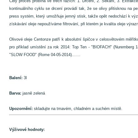
Celý proces probíhá ve třech fázích: 1. Drcení, 2. Sekání, 3. Extrak
kontinuálního cyklu se drcení provádí tak, že se olivy přitisknou na p
press systém, který umožňuje jemný stisk, takže opět nedochází k význ
získávání oleje nepoužíváme filtrování, při kterém je kvalita oleje výra
Olivové oleje Centonze patří k absolutní špičce v celosvětovém měřít
pro příklad umístění za rok 2014: Top Ten - "BIOFACH" (Nuremberg 
"SLOW FOOD" (Rome 04-05-2014).......
Balení:
3l
Barva:
jasně zelená
Upozornění:
skladujte na tmavém, chladném a suchém místě.
Výživové hodnoty: