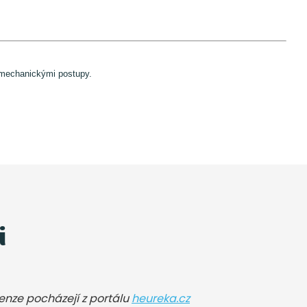
e mechanickými postupy.
i
cenze pocházejí z portálu
heureka.cz