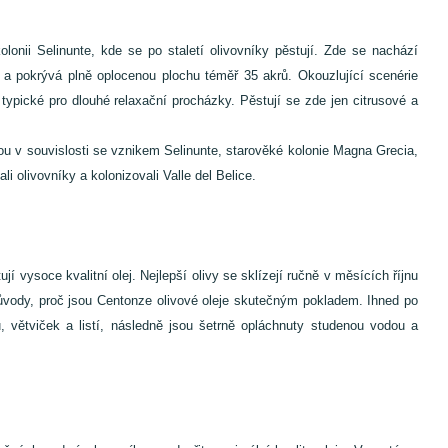
onii Selinunte, kde se po staletí olivovníky pěstují. Zde se nachází
 a pokrývá plně oplocenou plochu téměř 35 akrů. Okouzlující scenérie
typické pro dlouhé relaxační procházky. Pěstují se zde jen citrusové a
jsou v souvislosti se vznikem Selinunte, starověké kolonie Magna Grecia,
i olivovníky a kolonizovali Valle del Belice.
vysoce kvalitní olej. Nejlepší olivy se sklízejí ručně v měsících říjnu
u důvody, proč jsou Centonze olivové oleje skutečným pokladem. Ihned po
u, větviček a listí, následně jsou šetrně opláchnuty studenou vodou a