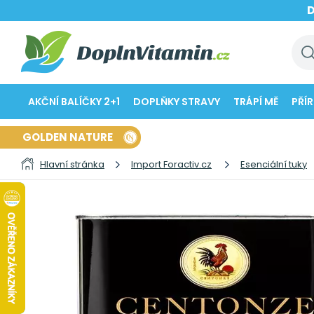
AKČNÍ BALÍČKY 2+1
DOPLŇKY STRAVY
TRÁPÍ MĚ
PŘÍ
GOLDEN NATURE
Hlavní stránka
Import Foractiv.cz
Esenciální tuky