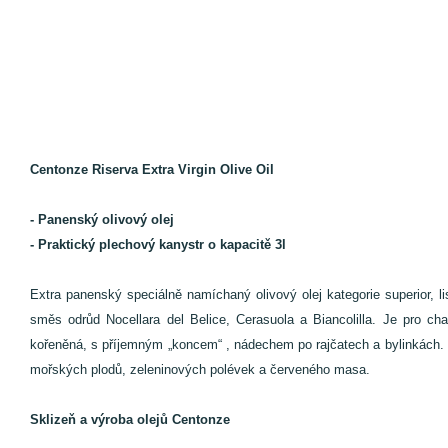
Centonze Riserva Extra Virgin Olive Oil
- Panenský olivový olej
- Praktický plechový kanystr o kapacitě 3l
Extra panenský speciálně namíchaný olivový olej kategorie superior, l
směs odrůd Nocellara del Belice, Cerasuola a Biancolilla. Je pro cha
kořeněná, s příjemným „koncem“ , nádechem po rajčatech a bylinkách. 
mořských plodů, zeleninových polévek a červeného masa.
Sklizeň a výroba olejů Centonze