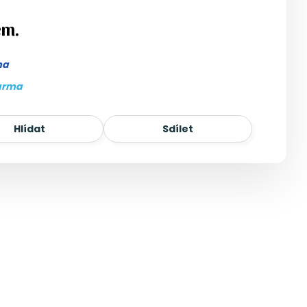
em.
ma
arma
Hlídat
Sdílet