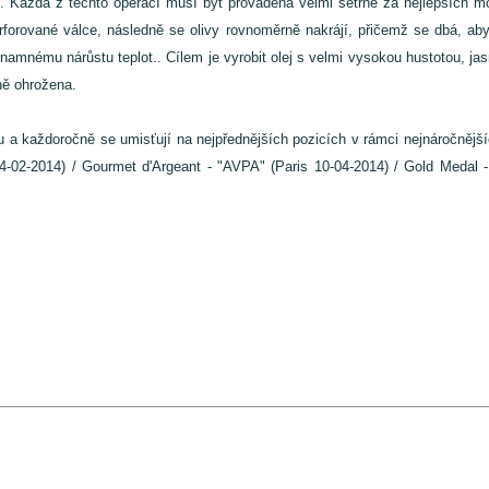
ce. Každá z těchto operací musí být prováděna velmi šetrně za nejlepších 
erforované válce, následně se olivy rovnoměrně nakrájí, přičemž se dbá, aby
amnému nárůstu teplot.. Cílem je vyrobit olej s velmi vysokou hustotou, j
zně ohrožena.
ku a každoročně se umisťují na nejpřednějších pozicích v rámci nejnáročněj
14-02-2014) / Gourmet d'Argeant - "AVPA" (Paris 10-04-2014) / Gold Meda