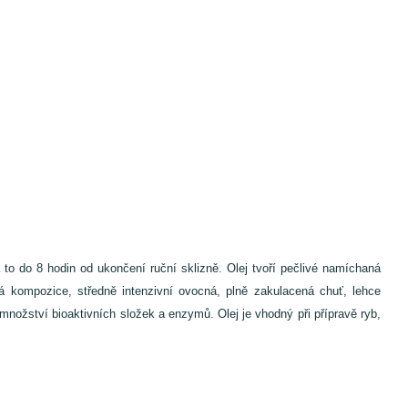
 to do 8 hodin od ukončení ruční sklizně. Olej tvoří pečlivé namíchaná
cká kompozice, středně intenzivní ovocná, plně zakulacená chuť, lehce
ožství bioaktivních složek a enzymů. Olej je vhodný při přípravě ryb,