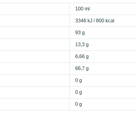
100 ml
3346 kJ / 800 kcal
93 g
13,3 g
6,66 g
66,7 g
0 g
0 g
0 g