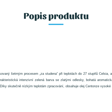
Popis produktu
isovaný šetrným procesem „za studena“ při teplotách do 27 stupňů Celsia, a
rakteristická intenzivní zelená barva se zlatými odlesky, bohatá aromati
Díky skutečně nízkým teplotám zpracování, obsahuje olej Centonze vysoké mn