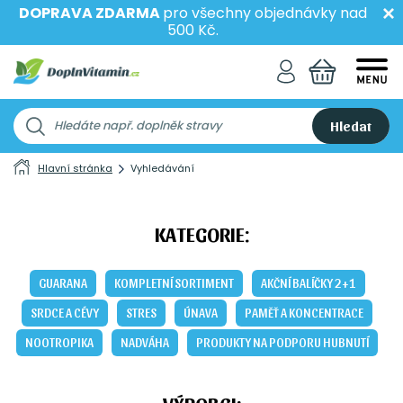
DOPRAVA ZDARMA
pro všechny objednávky nad
500 Kč.
Hledat
Hlavní stránka
Vyhledávání
KATEGORIE:
GUARANA
KOMPLETNÍ SORTIMENT
AKČNÍ BALÍČKY 2+1
SRDCE A CÉVY
STRES
ÚNAVA
PAMĚŤ A KONCENTRACE
NOOTROPIKA
NADVÁHA
PRODUKTY NA PODPORU HUBNUTÍ