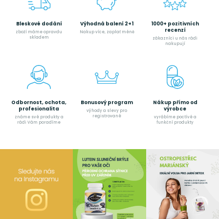
Bleskové dodání
Výhodná balení 2+1
1000+ pozitivních
recenzí
zboží máme opravdu
Nakup více, zaplať méně
skladem
zákazníci u nás rádi
nakupují
Odbornost, ochota,
Bonusový program
Nákup přímo od
profesionalita
výrobce
výhody a slevy pro
registrované
známe své produkty a
vyrábíme poctívé a
rádi Vám poradíme
funkční produkty