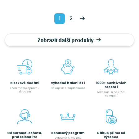
1
2
Zobrazit další produkty
Bleskové dodání
Výhodná balení 2+1
1000+ pozitivních
recenzí
zboží máme opravdu
Nakup více, zaplať méně
skladem
zákazníci u nás rádi
nakupují
Odbornost, ochota,
Bonusový program
Nákup přímo od
profesionalita
výrobce
výhody a slevy pro