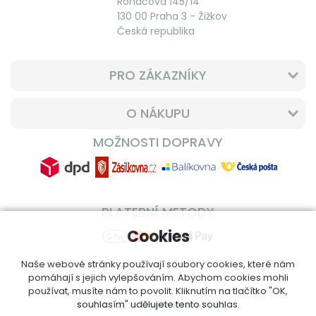
Roháčova 145/14
130 00 Praha 3 - Žižkov
Česká republika
PRO ZÁKAZNÍKY
O NÁKUPU
MOŽNOSTI DOPRAVY
PLATEBNÍ METODY
Cookies
Naše webové stránky používají soubory cookies, které nám
pomáhají s jejich vylepšováním. Abychom cookies mohli
používat, musíte nám to povolit. Kliknutím na tlačítko "OK,
souhlasím" udělujete tento souhlas.
© 2014 - 2026
DoplnVitamin.cz