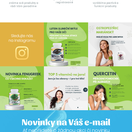
registrované
známe své produkty a
vyrábíme poctívé a
rádi Vám poradíme
funkční produkty
Novinky na Váš e-mail
Ať nepřijdete o žádnou akci či novinku