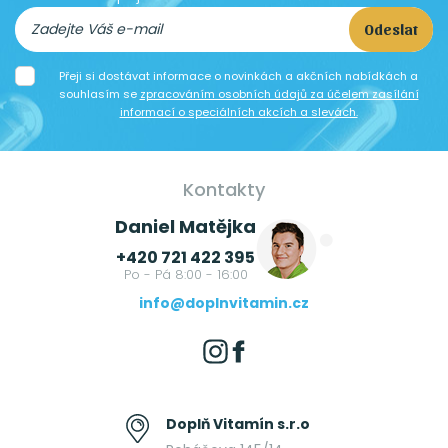
Odeslat
Přeji si dostávat informace o novinkách a akčních nabídkách a
souhlasím se
zpracováním osobních údajů za účelem zasílání
informací o speciálních akcích a slevách.
Kontakty
Daniel Matějka
+420 721 422 395
Po - Pá 8:00 - 16:00
info@doplnvitamin.cz
Doplň Vitamín s.r.o