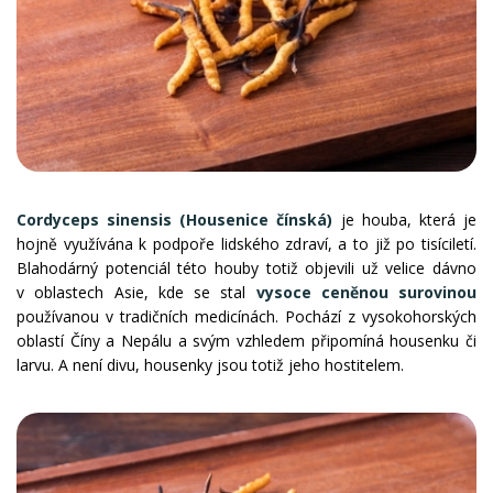
Cordyceps sinensis (Housenice čínská)
je houba, která je
hojně využívána k podpoře lidského zdraví, a to již po tisíciletí.
Blahodárný potenciál této houby totiž objevili už velice dávno
v oblastech Asie, kde se stal
vysoce ceněnou surovinou
používanou v tradičních medicínách. Pochází z vysokohorských
oblastí Číny a Nepálu a svým vzhledem připomíná housenku či
larvu. A není divu, housenky jsou totiž jeho hostitelem.