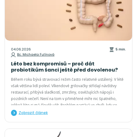
04.06.2026
5 min.
Bc. Michaela Fulínová
Léto bez kompromisů – proč dát
probiotikům šanci ještě před dovolenou?
Během roku bývá stravovací režim často relativně ustálený. V létě
však většina lidí poleví. Víkendové grilovačky střídají návštěvy
restaurací, přibývá sladkostí, zmrzliny, osvěžujících nápojů i
pozdních večeří. Není na tom v přiměřené míře nic špatného,
jelikož léto si má člověk užít. Problém nastává ve chvíli, kdy se
těchto vlivů nahromadí příliš a střeva musí čelit situacím, jež jsou
Zobrazit článek
pro ně nestandardní.