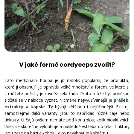
V jaké formě cordyceps zvolit?
Tato medicinální houba je již natolik populární, že produktů,
které ji obsahují, je opravdu velké množství a forem, ve které si
ji můžete pořídit, je rovněž celá řada. Proto může být poněkud
složité se v nabídce vyznat. Nicméně nejvyužívanější je
prášek,
extrakty a kapsle
. Ty bývají většinou i nejúčinnější. Existují
samozřejmě další varianty. Jsou to například různé čaje nebo
tinktury. U čajů ovšem nemáte pod kontrolou, kolik bioaktivních
látek se skutečně vylouhuje a následně vstřebá do těla. Tinktury
jsou zase na bázi alkoholu, a to nevyhovuje každému.