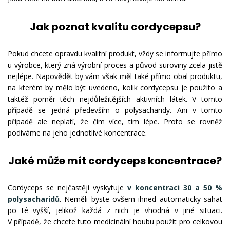
Jak poznat kvalitu cordycepsu?
Pokud chcete opravdu kvalitní produkt, vždy se informujte přímo
u výrobce, který zná výrobní proces a původ suroviny zcela jistě
nejlépe. Napovědět by vám však měl také přímo obal produktu,
na kterém by mělo být uvedeno, kolik cordycepsu je použito a
taktéž poměr těch nejdůležitějších aktivních látek. V tomto
případě se jedná především o polysacharidy. Ani v tomto
případě ale neplatí, že čím více, tím lépe. Proto se rovněž
podíváme na jeho jednotlivé koncentrace.
Jaké může mít cordyceps koncentrace?
Cordyceps
se nejčastěji vyskytuje
v koncentraci 30 a 50 %
polysacharidů
. Neměli byste ovšem ihned automaticky sahat
po té vyšší, jelikož každá z nich je vhodná v jiné situaci.
V případě, že chcete tuto medicinální houbu použít pro celkovou