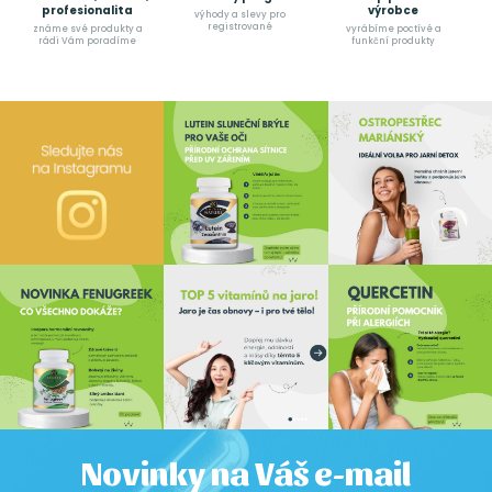
profesionalita
výrobce
výhody a slevy pro
registrované
známe své produkty a
vyrábíme poctívé a
rádi Vám poradíme
funkční produkty
Novinky na Váš e-mail