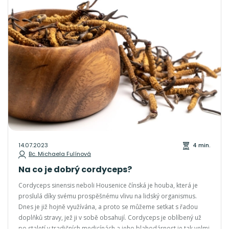
14.07.2023
4 min.
Bc. Michaela Fulínová
Na co je dobrý cordyceps?
Cordyceps sinensis neboli Housenice čínská je houba, která je
proslulá díky svému prospěšnému vlivu na lidský organismus.
Dnes je již hojně využívána, a proto se můžeme setkat s řadou
doplňků stravy, jež ji v sobě obsahují. Cordyceps je oblíbený už
po staletí v tradičních medicínách a jeho blahodárnost je tak velmi