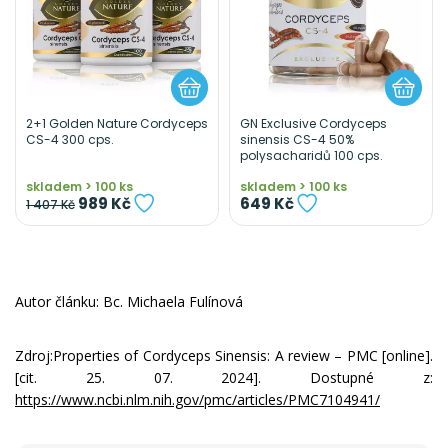
2+1 Golden Nature Cordyceps
GN Exclusive Cordyceps
CS-4 300 cps.
sinensis CS-4 50%
polysacharidů 100 cps.
skladem > 100 ks
skladem > 100 ks
989 Kč
649 Kč
1 407 Kč
Autor článku: Bc. Michaela Fulínová
Zdroj:
Properties of Cordyceps Sinensis: A review – PMC [online].
[cit. 25. 07. 2024]. Dostupné z:
https://www.ncbi.nlm.nih.gov/pmc/articles/PMC7104941/