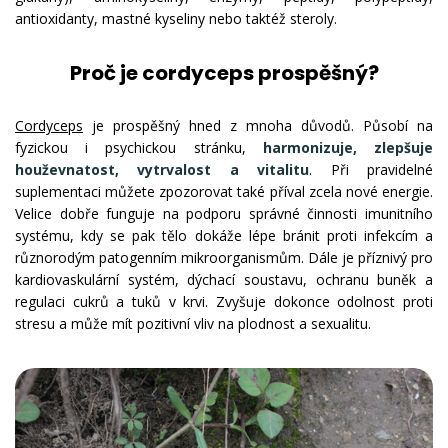
antioxidanty, mastné kyseliny nebo taktéž steroly.
Proč je cordyceps prospěšný?
Cordyceps
je prospěšný hned z mnoha důvodů. Působí na
fyzickou i psychickou stránku,
harmonizuje, zlepšuje
houževnatost, vytrvalost a vitalitu
. Při pravidelné
suplementaci můžete zpozorovat také příval zcela nové energie.
Velice dobře funguje na podporu správné činnosti imunitního
systému, kdy se pak tělo dokáže lépe bránit proti infekcím a
různorodým patogenním mikroorganismům. Dále je příznivý pro
kardiovaskulární systém, dýchací soustavu, ochranu buněk a
regulaci cukrů a tuků v krvi. Zvyšuje dokonce odolnost proti
stresu a může mít pozitivní vliv na plodnost a sexualitu.