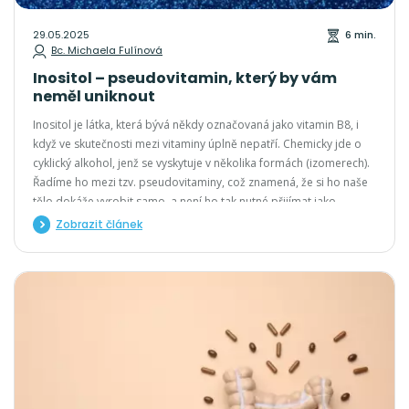
29.05.2025
6 min.
Bc. Michaela Fulínová
Inositol – pseudovitamin, který by vám
neměl uniknout
Inositol je látka, která bývá někdy označovaná jako vitamin B8, i
když ve skutečnosti mezi vitaminy úplně nepatří. Chemicky jde o
cyklický alkohol, jenž se vyskytuje v několika formách (izomerech).
Řadíme ho mezi tzv. pseudovitaminy, což znamená, že si ho naše
tělo dokáže vyrobit samo, a není ho tak nutné přijímat jako
klasické vitaminy
Zobrazit článek