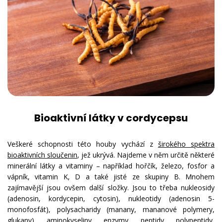
Bioaktivní látky v cordycepsu
Veškeré schopnosti této houby vychází z
širokého spektra
bioaktivních sloučenin
, jež ukrývá. Najdeme v něm určitě některé
minerální látky a vitaminy – například hořčík, železo, fosfor a
vápník, vitamin K, D a také jisté ze skupiny B. Mnohem
zajímavější jsou ovšem další složky. Jsou to třeba nukleosidy
(adenosin, kordycepin, cytosin), nukleotidy (adenosin 5-
monofosfát), polysacharidy (manany, mananové polymery,
glukany), aminokyseliny, enzymy, peptidy, polypeptidy,