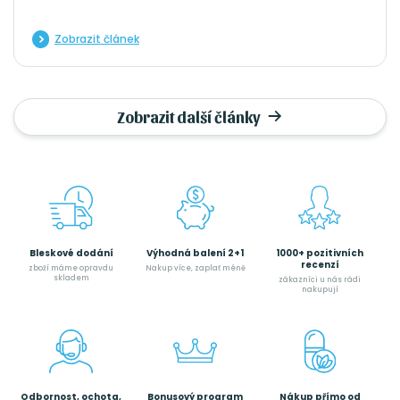
dobře prozkoumaná.
Zobrazit článek
Zobrazit další články
Bleskové dodání
Výhodná balení 2+1
1000+ pozitivních
recenzí
zboží máme opravdu
Nakup více, zaplať méně
skladem
zákazníci u nás rádi
nakupují
Odbornost, ochota,
Bonusový program
Nákup přímo od