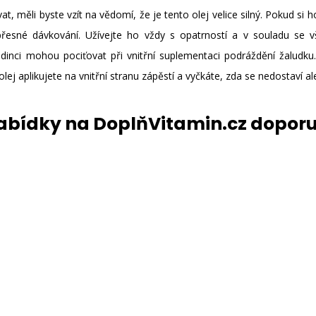
, měli byste vzít na vědomí, že je tento olej velice silný. Pokud si h
e přesné dávkování. Užívejte ho vždy s opatrností a v souladu s
edinci mohou pociťovat při vnitřní suplementaci podráždění žaludk
 olej aplikujete na vnitřní stranu zápěstí a vyčkáte, zda se nedostaví al
nabídky na DoplňVitamin.cz dopor