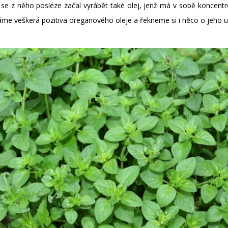
se z něho posléze začal vyrábět také olej, jenž má v sobě koncentr
e veškerá pozitiva oreganového oleje a řekneme si i něco o jeho už