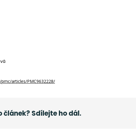
ová
ov/pmc/articles/PMC9632228/
o článek? Sdílejte ho dál.