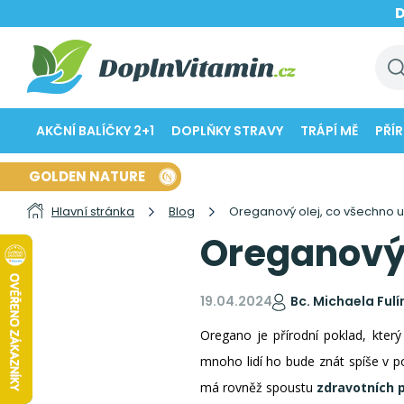
AKČNÍ BALÍČKY 2+1
DOPLŇKY STRAVY
TRÁPÍ MĚ
PŘÍ
GOLDEN NATURE
Hlavní stránka
Blog
Oreganový olej, co všechno 
Oreganový 
19.04.2024
Bc. Michaela Ful
Oregano je přírodní poklad, který
mnoho lidí ho bude znát spíše v p
má rovněž spoustu
zdravotních 