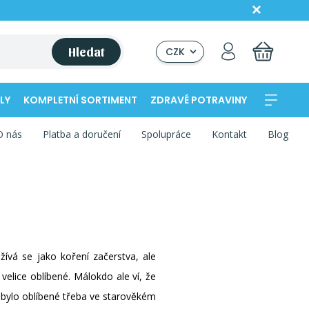
Hledat
CZK
LY
KOMPLETNÍ SORTIMENT
ZDRAVÉ POTRAVINY
O nás
Platba a doručení
Spolupráce
Kontakt
Blog
žívá se jako koření začerstva, ale
elice oblíbené. Málokdo ale ví, že
y bylo oblíbené třeba ve starověkém