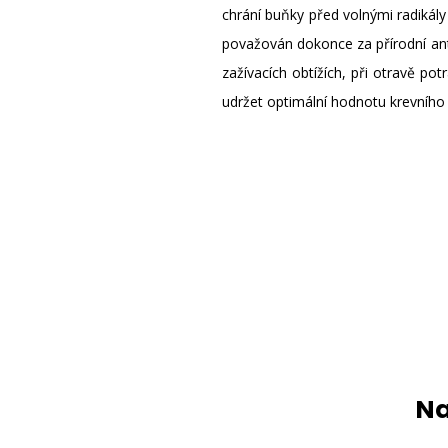
chrání buňky před volnými radikály
považován dokonce za přírodní antib
zažívacích obtížích, při otravě p
udržet optimální hodnotu krevního 
Na