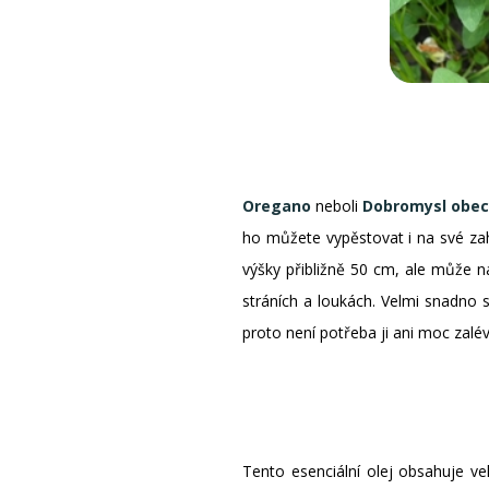
Oregano
neboli
Dobromysl obe
ho můžete vypěstovat i na své zah
výšky přibližně 50 cm, ale může na
stráních a loukách. Velmi snadno s
proto není potřeba ji ani moc zalév
Tento esenciální olej obsahuje v