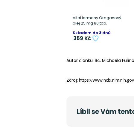
VitaHarmony Oreganový
olej 25 mg 80 tob.
Skladem do 3 dnů
359 Kč
Autor článku: Bc. Michaela Fulín
Zdroj:
https://www.ncbi.nlm.nih.g
Líbil se Vám tent