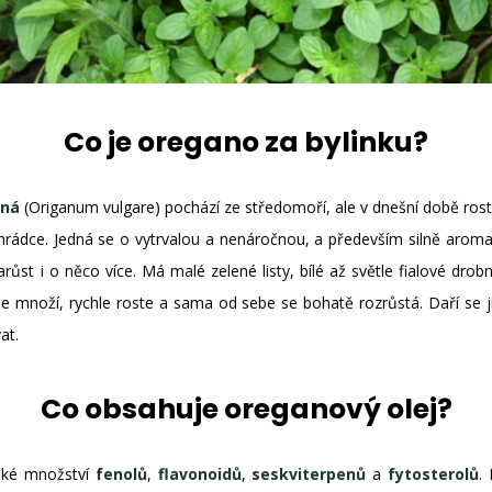
Co je oregano za bylinku?
cná
(Origanum vulgare) pochází ze středomoří, ale v dnešní době roste
rádce. Jedná se o vytrvalou a nenáročnou, a především silně aroma
růst i o něco více. Má malé zelené listy, bílé až světle fialové drob
e množí, rychle roste a sama od sebe se bohatě rozrůstá. Daří se jí
at.
Co obsahuje oreganový olej?
elké množství
fenolů
,
flavonoidů
,
seskviterpenů
a
fytosterolů
.