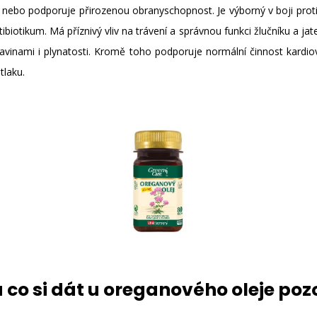
 nebo podporuje přirozenou obranyschopnost. Je výborný v boji proti
iotikum. Má příznivý vliv na trávení a správnou funkci žlučníku a jater.
otravinami i plynatosti. Kromě toho podporuje normální činnost kar
tlaku.
 co si dát u oreganového oleje poz