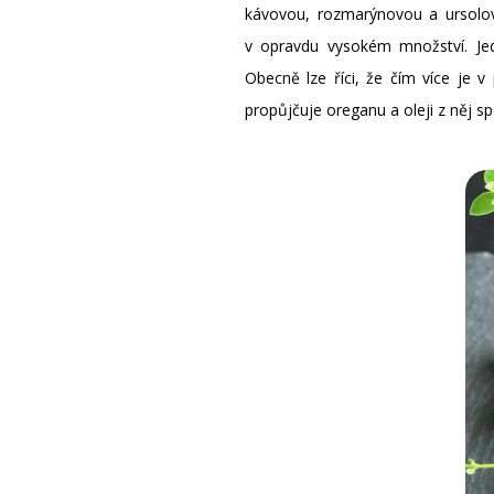
kávovou, rozmarýnovou a ursolov
v opravdu vysokém množství. J
Obecně lze říci, že čím více je v
propůjčuje oreganu a oleji z něj s