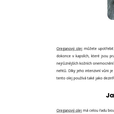
Oreganový olej
můžete upotřebit r
dokonce v kapslích, které jsou pr
nejrůznějších kožních onemocněn
nehtů. Díky jeho intenzivní vůni j
tento olej používá také jako dezin
Ja
Oreganový olej
má celou řadu bioak