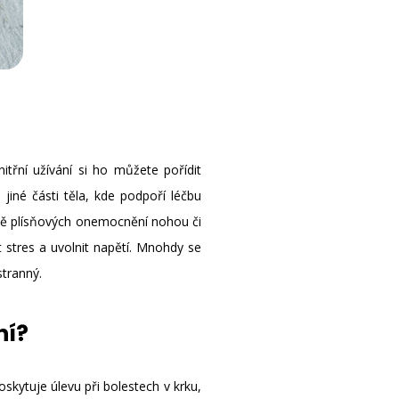
itřní užívání si ho můžete pořídit
jiné části těla, kde podpoří léčbu
adě plísňových onemocnění nohou či
t stres a uvolnit napětí. Mnohdy se
stranný.
ní?
oskytuje úlevu při bolestech v krku,