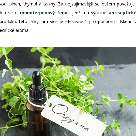
ou, pinen, thymol a taniny. Za nejzajímavější se ovšem považuje
edná se o
monoterpenový fenol
, jenž má výrazné
antiseptick
 produktu této látky, tím více je efektivnější pro podporu lidského 
pecifické aroma.