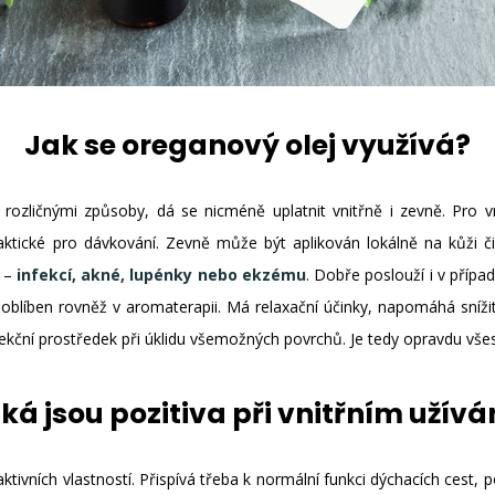
Jak se oreganový olej využívá?
ozličnými způsoby, dá se nicméně uplatnit vnitřně i zevně. Pro vn
aktické pro dávkování. Zevně může být aplikován lokálně na kůži či 
í –
infekcí, akné, lupénky nebo ekzému
. Dobře poslouží i v příp
e oblíben rovněž v aromaterapii. Má relaxační účinky, napomáhá sníži
fekční prostředek při úklidu všemožných povrchů. Je tedy opravdu vše
ká jsou pozitiva při vnitřním užívá
tivních vlastností. Přispívá třeba k normální funkci dýchacích cest, p