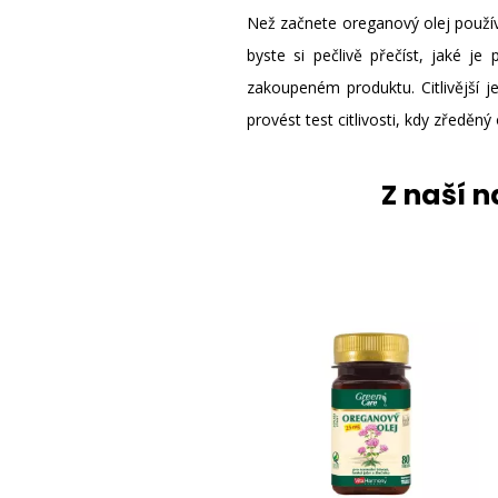
Než začnete oreganový olej používat
byste si pečlivě přečíst, jaké j
zakoupeném produktu. Citlivější j
provést test citlivosti, kdy zředěný
Z naší 