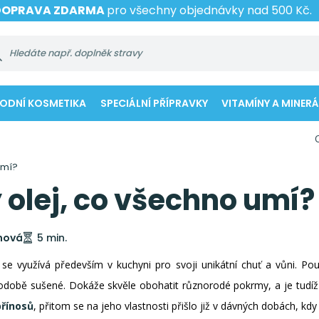
DOPRAVA ZDARMA
pro všechny objednávky nad 500 Kč.
RODNÍ KOSMETIKA
SPECIÁLNÍ PŘÍPRAVKY
VITAMÍNY A MINERÁ
umí?
olej, co všechno umí?
ínová
5 min.
 se využívá především v kuchyni pro svoji unikátní chuť a vůni. Pou
odobě sušené. Dokáže skvěle obohatit různorodé pokrmy, a je tudíž v
přínosů
, přitom se na jeho vlastnosti přišlo již v dávných dobách, kd