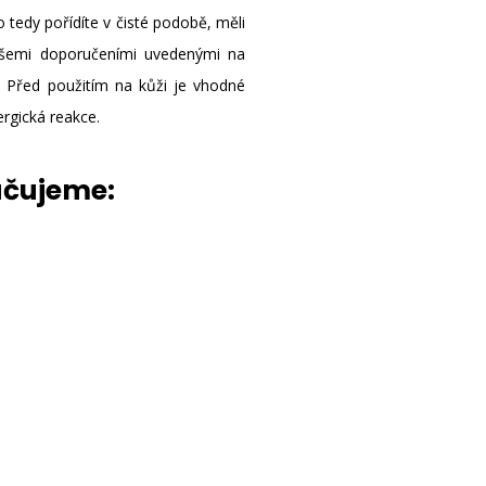
o tedy pořídíte v čisté podobě, měli
e všemi doporučeními uvedenými na
u. Před použitím na kůži je vhodné
ergická reakce.
učujeme: