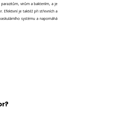
 parazitům, virům a bakteriím, a je
 Efektivní je taktéž při střevních a
diovaskulárního systému a napomáhá
or?