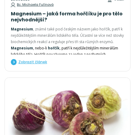
Bc. Michaela Fulínová
Magnesium – jaká forma hořčíku je pro tělo
nejvhodnější?
Magnesium
, známé také pod českým názvem jako hořčík, patří k
nejdůležitějším minerálům lidského těla. Účastní se více než stovky
biochemických reakcí a reguluje přes tři sta různých enzymů.
Magnesium
, nebo-li
hořčík
, patří k nejdůležitějším minerálům
lidského těla. Hořčík považujeme za jeden z nezbytných
základních stavebních prvků organismu, jelikož se účastní několika
Zobrazit článek
biochemických procesů a reguluje přes tři sta různých enzymů.
Významnou roli tak hraje při celé řadě tělesných reakcí, včetně
svalových kontrakcí a nervových impulsů.