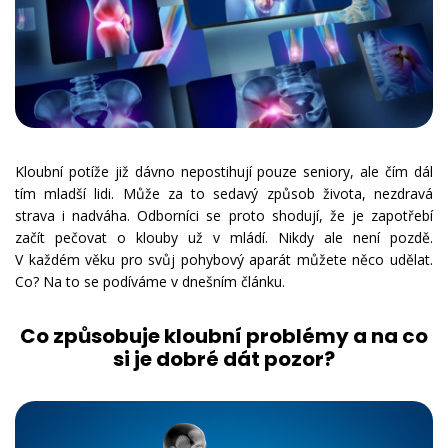
Kloubní potíže již dávno nepostihují pouze seniory, ale čím dál
tím mladší lidi. Může za to sedavý způsob života, nezdravá
strava i nadváha. Odborníci se proto shodují, že je zapotřebí
začít pečovat o klouby už v mládí. Nikdy ale není pozdě.
V každém věku pro svůj pohybový aparát můžete něco udělat.
Co? Na to se podíváme v dnešním článku.
Co způsobuje kloubní problémy a na co
si je dobré dát pozor?