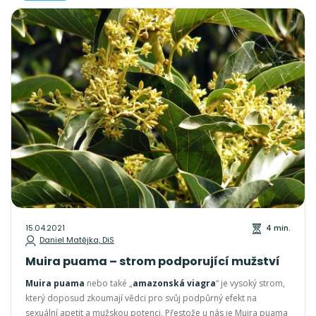
15.04.2021
4 min.
Daniel Matějka, DiS
Muira puama – strom podporující mužství
Muira puama
nebo také „
amazonská viagra
“ je vysoký strom,
který doposud zkoumají vědci pro svůj podpůrný efekt na
sexuální apetit a mužskou potenci. Přestože u nás je Muira puama