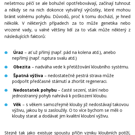
nešetrnou péčí se ale bohužel opotřebovávají, začínají tuhnout
a někdy se na nich dokonce vytvářejí výrůstky, které mohou
bránit volnému pohybu. Důvodů, proč k tomu dochází, je hned
několik. V některých případech za to může genetika nebo
vrozené vady, u valné většiny lidí za to však může některý z
následujících faktorů:
Úraz
– ať už přímý (např. pád na kolena atd.), anebo
nepřímý (např. ruptura svalu atd.)
Obezita
– nadváha vede k přetěžování kloubního systému.
Špatná výživa
– nedostatečně pestrá strava může
podpořit předčasné stárnutí a zhoršit regeneraci.
Nedostatek pohybu
– časté sezení, stání nebo
jednostranný pohyb nahrává k poškození kloubu.
Věk
– s věkem samozřejmě klouby již nedostávají takovou
výživu, jakou by si zasloužily. O to více bychom se měli o
klouby starat a dodávat jim kvalitní kloubní výživu.
Stejně tak jako existuje spoustu příčin vzniku kloubních potíží,