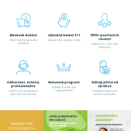
Bleskové dodání
Výhodná balení 2+1
1000+ pozitivních
recenzí
zboží máme opravdu
Nakup více, zaplať méně
skladem
zákazníci u nás rádi
nakupují
Odbornost, ochota,
Bonusový program
Nákup přímo od
profesionalita
výrobce
výhody a slevy pro
registrované
známe své produkty a
vyrábíme poctívé a
rádi Vám poradíme
funkční produkty