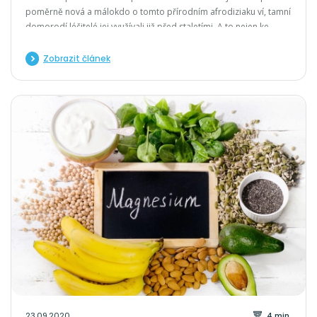
poměrně nová a málokdo o tomto přírodním afrodiziaku ví, tamní
domorodí léčitelé jej využívali již před staletími. A to nejen ke
zvýšení sexuální touhy, ale i k utlumení trávicích potíží nebo k
vnějšímu použití na poranění kůže
Zobrazit článek
23.09.2020
4 min.