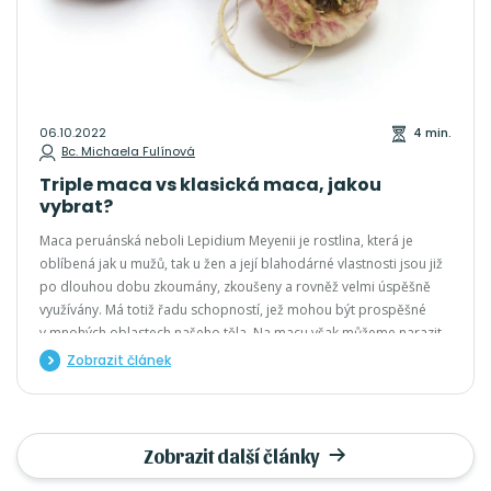
06.10.2022
4 min.
Bc. Michaela Fulínová
Triple maca vs klasická maca, jakou
vybrat?
Maca peruánská neboli Lepidium Meyenii je rostlina, která je
oblíbená jak u mužů, tak u žen a její blahodárné vlastnosti jsou již
po dlouhou dobu zkoumány, zkoušeny a rovněž velmi úspěšně
využívány. Má totiž řadu schopností, jež mohou být prospěšné
v mnohých oblastech našeho těla. Na macu však můžeme narazit
v různých odrůdách. Ty se používají samostatně nebo se také
Zobrazit článek
v poslední době přistoupilo k jejich kombinování.
Zobrazit další články