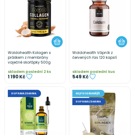
Woldohealth Kolagen s
Woldohealth Vápník z
práškem z membrány
červených řas 120 kapslí
vaječné skořápky 500g
skladem poslední 2 ks
skladem poslední kus
1 190 Kč
549 Kč
DOPRAVA ZDARMA
NEJPRODÁVANĚJŠÍ
DOPRAVA ZDARMA