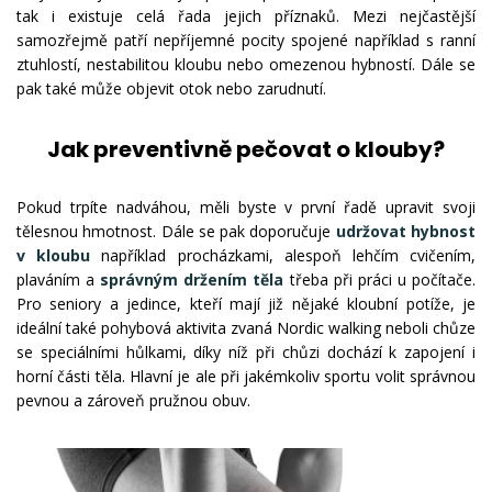
tak i existuje celá řada jejich příznaků. Mezi nejčastější
samozřejmě patří nepříjemné pocity spojené například s ranní
ztuhlostí, nestabilitou kloubu nebo omezenou hybností. Dále se
pak také může objevit otok nebo zarudnutí.
Jak preventivně pečovat o klouby?
Pokud trpíte nadváhou, měli byste v první řadě upravit svoji
tělesnou hmotnost. Dále se pak doporučuje
udržovat hybnost
v kloubu
například procházkami, alespoň lehčím cvičením,
plaváním a
správným držením těla
třeba při práci u počítače.
Pro seniory a jedince, kteří mají již nějaké kloubní potíže, je
ideální také pohybová aktivita zvaná Nordic walking neboli chůze
se speciálními hůlkami, díky níž při chůzi dochází k zapojení i
horní části těla. Hlavní je ale při jakémkoliv sportu volit správnou
pevnou a zároveň pružnou obuv.