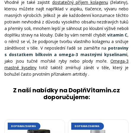
Vhodné je také zajistit
dostatečný příjem kolagenu
(želatiny),
kterou můžete najít například v aspiku, tlačence, vývaru nebo
masných výrobcích. Jelikož je ale každodenní konzumace těchto
potravin nevhodná z důvodu vysokého obsahu nezdravých tuků
a přemíry soli, mnohem lepší je sáhnout po kloubní výživě neboli
doplňku stravy na klouby. Dále by vám neměl chybět
vitamin C
,
o němž se ví, že podporuje tvorbu vlastního kolagenu a snižuje
zánětlivost v těle. V neposlední řadě se zaměřte na
potraviny
s dostatkem bílkovin
a omega-3 mastnými kyselinami
,
jako jsou tučné mořské ryby nebo plody moře.
Omega-3
mastné kyseliny
totiž taktéž zmírňují zánět v těle, který je
bohužel často prvotním příznakem artritidy .
Z naší nabídky na DoplňVitamin.cz
doporučujeme:
DOPRAVA ZDARMA
DOPRAVA ZDARMA