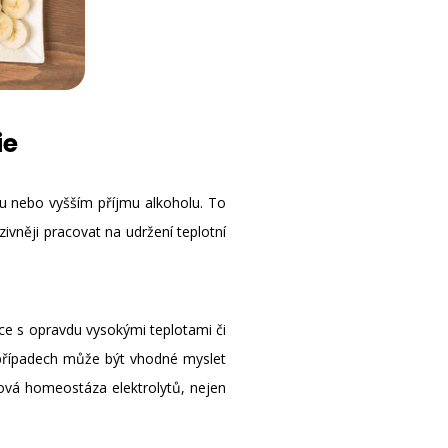
ie
ku nebo vyšším příjmu alkoholu. To
ivněji pracovat na udržení teplotní
uace s opravdu vysokými teplotami či
o případech může být vhodné myslet
ková homeostáza elektrolytů, nejen