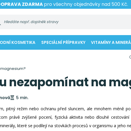
DOPRAVA ZDARMA
pro všechny objednávky nad 500 Kč.
RODNÍ KOSMETIKA
SPECIÁLNÍ PŘÍPRAVKY
VITAMÍNY A MINERÁ
a magnesium?
rku nezapomínat na m
ínová
5 min.
rém, pitný režim nebo ochranu před sluncem, ale mnohem méně po
tom právě zvýšené pocení, fyzická aktivita nebo dlouhé cestován
minerály, které se podílejí na stovkách procesů v organismu a jeho 