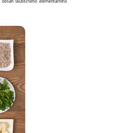
ím obsah skutečného elementárního