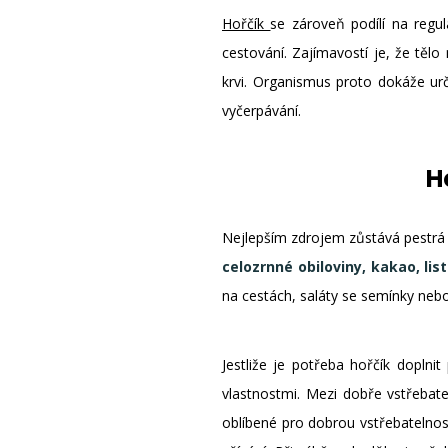
Hořčík
se zároveň podílí na regu
cestování. Zajímavostí je, že tě
krvi. Organismus proto dokáže urč
vyčerpávání.
H
Nejlepším zdrojem zůstává pestrá 
celozrnné obiloviny, kakao, lis
na cestách, saláty se semínky nebo
Jestliže je potřeba hořčík doplnit
vlastnostmi. Mezi dobře vstřebate
oblíbené pro dobrou vstřebatelnost