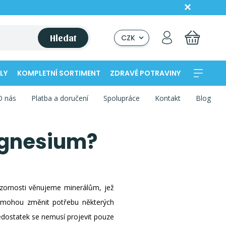
Hledat
CZK
LY
KOMPLETNÍ SORTIMENT
ZDRAVÉ POTRAVINY
O nás
Platba a doručení
Spolupráce
Kontakt
Blog
agnesium?
zornosti věnujeme minerálům, jež
í mohou změnit potřebu některých
nedostatek se nemusí projevit pouze