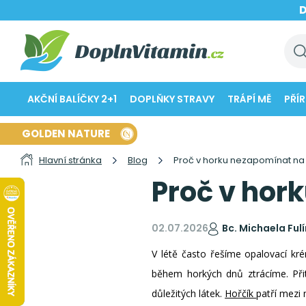
AKČNÍ BALÍČKY 2+1
DOPLŇKY STRAVY
TRÁPÍ MĚ
PŘÍ
GOLDEN NATURE
Hlavní stránka
Blog
Proč v horku nezapomínat n
Proč v ho
02.07.2026
Bc. Michaela Ful
V létě často řešíme opalovací k
během horkých dnů ztrácíme. Při
důležitých látek.
Hořčík
patří mezi 