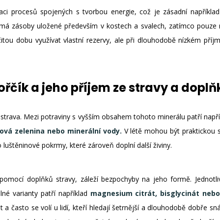
laci procesů spojených s tvorbou energie, což je zásadní napříkla
lo má zásoby uložené především v kostech a svalech, zatímco pouze
itou dobu využívat vlastní rezervy, ale při dlouhodobě nízkém pří
ořčík a jeho příjem ze stravy a doplň
strava. Mezi potraviny s vyšším obsahem tohoto minerálu patří např
tová zelenina nebo minerální vody.
V létě mohou být praktickou so
 luštěninové pokrmy, které zároveň doplní další živiny.
 pomocí doplňků stravy, záleží bezpochyby na jeho formě. Jednotlivé
lné varianty patří například
magnesium citrát, bisglycinát neb
 a často se volí u lidí, kteří hledají šetrnější a dlouhodobě dobře s