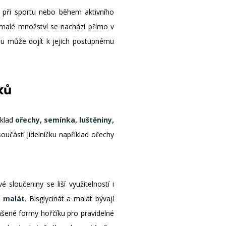
d při sportu nebo během aktivního
 malé množství se nachází přímo v
jmu může dojít k jejich postupnému
ků
íklad
ořechy, semínka, luštěniny,
učástí jídelníčku například ořechy
 sloučeniny se liší využitelností i
o malát
. Bisglycinát a malát bývají
nášené formy hořčíku pro pravidelné