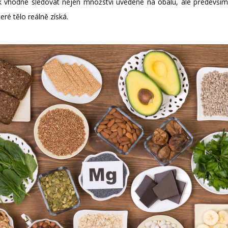
šak vhodné sledovat nejen množství uvedené na obalu, ale předevš
eré tělo reálně získá.