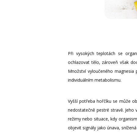
Při vysokých teplotách se organ
ochlazovat tělo, zároveň však doc
Množství vyloučeného magnesia pot
individuálním metabolismu.
Vyšší potřeba hořčíku se může obj
nedostatečně pestré stravě. Jeho 
režimy nebo situace, kdy organism
objevit signály jako únava, sníže