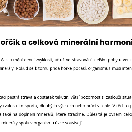
ořčík a celková minerální harmon
asto mění denní zvyklosti, ať už ve stravování, delším pobytu ven
inerály. Pokud se k tomu přidá horké počasí, organismus musí intenz
stačí pestrá strava a dostatek tekutin. Větší pozornost si zaslouží sit
ytrvalostním sportu, dlouhých výletech nebo práci v teple. V těcht
 také na doplnění minerálů, které ztrácíme. Důležitá je ovšem cel
 minerály spolu v organismu úzce souvisejí.