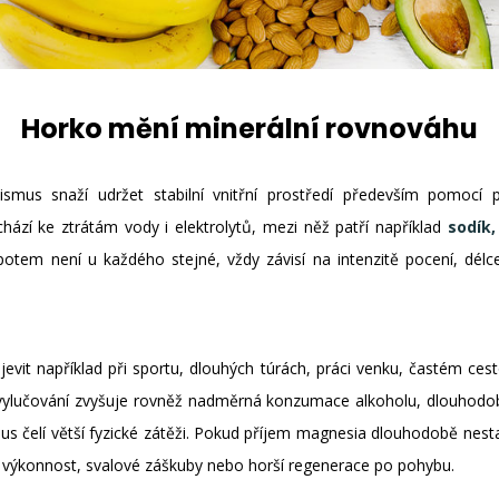
Horko mění minerální rovnováhu
ismus snaží udržet stabilní vnitřní prostředí především pomoc
hází ke ztrátám vody i elektrolytů, mezi něž patří například
sodík,
em není u každého stejné, vždy závisí na intenzitě pocení, délce 
evit například při sportu, dlouhých túrách, práci venku, častém ces
vylučování zvyšuje rovněž nadměrná konzumace alkoholu, dlouhodobý 
us čelí větší fyzické zátěži. Pokud příjem magnesia dlouhodobě nest
ná výkonnost, svalové záškuby nebo horší regenerace po pohybu.