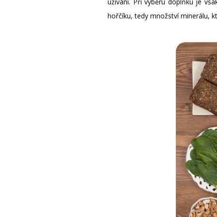
užívání. Při výběru doplňku je v
hořčíku, tedy množství minerálu, kt