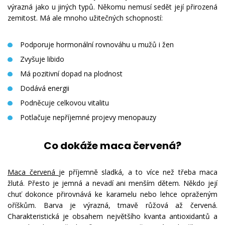
výrazná jako u jiných typů. Někomu nemusí sedět její přirozená
zemitost. Má ale mnoho užitečných schopností:
Podporuje hormonální rovnováhu u mužů i žen
Zvyšuje libido
Má pozitivní dopad na plodnost
Dodává energii
Podněcuje celkovou vitalitu
Potlačuje nepříjemné projevy menopauzy
Co dokáže maca červená?
Maca červená
je příjemně sladká, a to více než třeba maca
žlutá. Přesto je jemná a nevadí ani menším dětem. Někdo její
chuť dokonce přirovnává ke karamelu nebo lehce opraženým
oříškům. Barva je výrazná, tmavě růžová až červená.
Charakteristická je obsahem největšího kvanta antioxidantů a