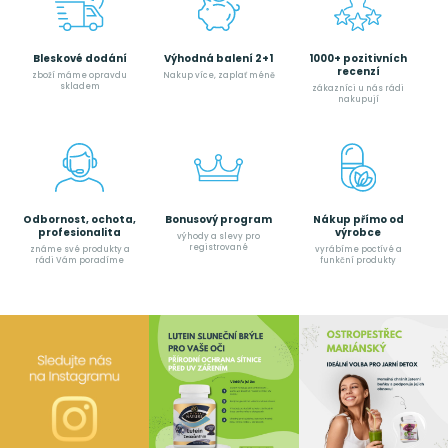
Bleskové dodání
Výhodná balení 2+1
1000+ pozitivních
recenzí
zboží máme opravdu
Nakup více, zaplať méně
skladem
zákazníci u nás rádi
nakupují
Odbornost, ochota,
Bonusový program
Nákup přímo od
profesionalita
výrobce
výhody a slevy pro
registrované
známe své produkty a
vyrábíme poctívé a
rádi Vám poradíme
funkční produkty