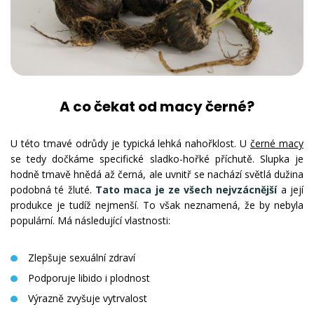
A co čekat od macy černé?
U této tmavé odrůdy je typická lehká nahořklost. U
černé macy
se tedy dočkáme specifické sladko-hořké příchutě. Slupka je
hodně tmavě hnědá až černá, ale uvnitř se nachází světlá dužina
podobná té žluté.
Tato maca je ze všech nejvzácnější
a její
produkce je tudíž nejmenší. To však neznamená, že by nebyla
populární. Má následující vlastnosti:
Zlepšuje sexuální zdraví
Podporuje libido i plodnost
Výrazně zvyšuje vytrvalost