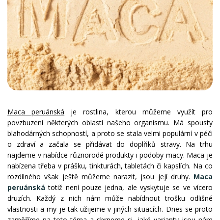
Maca peruánská
je rostlina, kterou můžeme využít pro
povzbuzení některých oblastí našeho organismu. Má spousty
blahodárných schopností, a proto se stala velmi populární v péči
o zdraví a začala se přidávat do doplňků stravy. Na trhu
najdeme v nabídce různorodé produkty i podoby macy. Maca je
nabízena třeba v prášku, tinkturách, tabletách či kapslích. Na co
rozdílného však ještě můžeme narazit, jsou její druhy.
Maca
peruánská
totiž není pouze jedna, ale vyskytuje se ve vícero
druzích. Každý z nich nám může nabídnout trošku odlišné
vlastnosti a my je tak užijeme v jiných situacích. Dnes se proto
zaměříme na toto téma a shrneme si, jaké varianty jsou nám