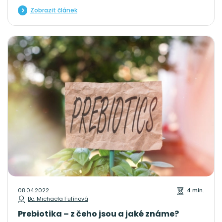
dokonce svalový třes a křeče. Psychickou únavu nemusíme tak
Zobrazit článek
snadno identifikovat, protože ne vždy si uvědomujeme, že i v této
oblasti má člověk určité kapacity. Mentální práce je rozmanitá a
náš mozek pracuje vlastně nepřetržitě.
08.04.2022
4 min.
Bc. Michaela Fulínová
Prebiotika – z čeho jsou a jaké známe?