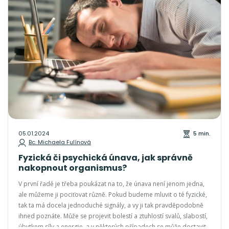
05.01.2024
5 min.
Bc. Michaela Fulínová
Fyzická či psychická únava, jak správně
nakopnout organismus?
V první řadě je třeba poukázat na to, že únava není jenom jedna,
ale můžeme ji pociťovat různě. Pokud budeme mluvit o té fyzické,
tak ta má docela jednoduché signály, a vy ji tak pravděpodobně
ihned poznáte. Může se projevit bolestí a ztuhlostí svalů, slabostí,
úbytkem síly a energie, a v některých případech se může dostavit