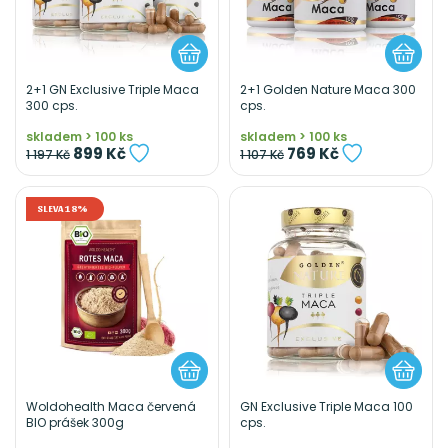
2+1 GN Exclusive Triple Maca
2+1 Golden Nature Maca 300
300 cps.
cps.
skladem > 100 ks
skladem > 100 ks
899 Kč
769 Kč
1 197 Kč
1 107 Kč
SLEVA 18%
Woldohealth Maca červená
GN Exclusive Triple Maca 100
BIO prášek 300g
cps.