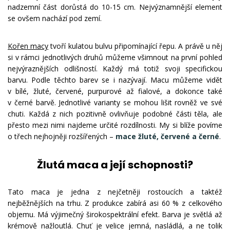
nadzemní část dorůstá do 10-15 cm. Nejvýznamnější element
se ovšem nachází pod zemí.
Kořen macy
tvoří kulatou bulvu připomínající řepu. A právě u něj
si v rámci jednotlivých druhů můžeme všimnout na první pohled
nejvýraznějších odlišností. Každý má totiž svoji specifickou
barvu. Podle těchto barev se i nazývají. Macu můžeme vidět
v bílé, žluté, červené, purpurové až fialové, a dokonce také
v černé barvě. Jednotlivé varianty se mohou lišit rovněž ve své
chuti. Každá z nich pozitivně ovlivňuje podobné části těla, ale
přesto mezi nimi najdeme určité rozdílnosti. My si blíže povíme
o třech nejhojněji rozšířených –
mace žluté, červené a černé
.
Žlutá maca a její schopnosti?
Tato maca je jedna z nejčetněji rostoucích a taktéž
nejběžnějších na trhu. Z produkce zabírá asi 60 % z celkového
objemu. Má výjimečný širokospektrální efekt. Barva je světlá až
krémově nažloutlá. Chuť je velice jemná, nasládlá, a ne tolik