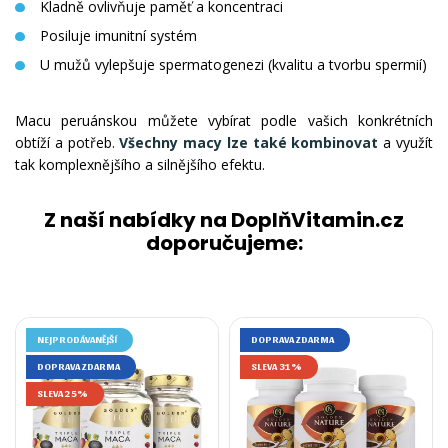
Kladně ovlivňuje paměť a koncentraci
Posiluje imunitní systém
U mužů vylepšuje spermatogenezi (kvalitu a tvorbu spermií)
Macu peruánskou můžete vybírat podle vašich konkrétních
obtíží a potřeb.
Všechny macy lze také kombinovat
a využít
tak komplexnějšího a silnějšího efektu.
Z naší nabídky na DoplňVitamin.cz
doporučujeme:
NEJPRODÁVANĚJŠÍ
DOPRAVA ZDARMA
DOPRAVA ZDARMA
SLEVA 31%
SLEVA 25%