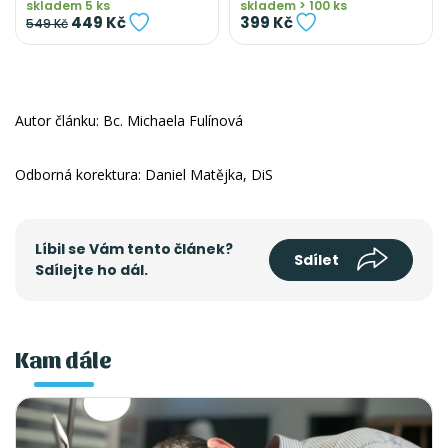
skladem 5 ks
skladem > 100 ks
449 Kč
399 Kč
549 Kč
Autor článku: Bc. Michaela Fulínová
Odborná korektura: Daniel Matějka, DiS
Líbil se Vám tento článek?
Sdílet
Sdílejte ho dál.
Kam dále