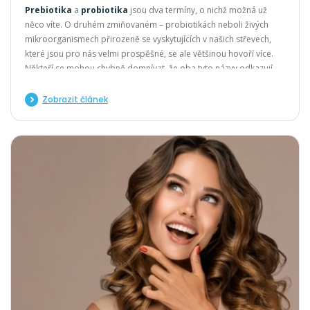
Prebiotika
a
probiotika
jsou dva termíny, o nichž možná už
něco víte. O druhém zmiňovaném – probiotikách neboli živých
mikroorganismech přirozeně se vyskytujících v našich střevech,
které jsou pro nás velmi prospěšné, se ale většinou hovoří více.
Někteří se mohou chybně domnívat, že oba tyto názvy odkazují
úplně na to samé, ale opak je pravdou.
Zobrazit článek