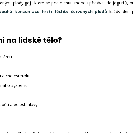
enými plody goji
, které se podle chuti mohou přidávat do jogurtů, p
 pouhá konzumace hrsti těchto červených plodů
každý den p
ní na lidské tělo?
ystému
u a cholesterolu
árního systému
pětí a bolesti hlavy