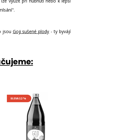
ze využít při hubnutí nebo k lepší
mlsání".
o jsou
Goji sušené plody
- ty byvájí
učujeme:
SLEVA 12%