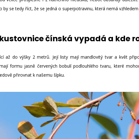
o by se tedy říct, že se jedná o superpotravinu, která nemá vzhlede
kustovnice čínská vypadá a kde r
cí až do výšky 2 metrů. Její listy mají mandlovitý tvar a květ přip
ají formu jasně červených bobulí podlouhlého tvaru, které mohou
ledově přirovnat k našemu šípku.