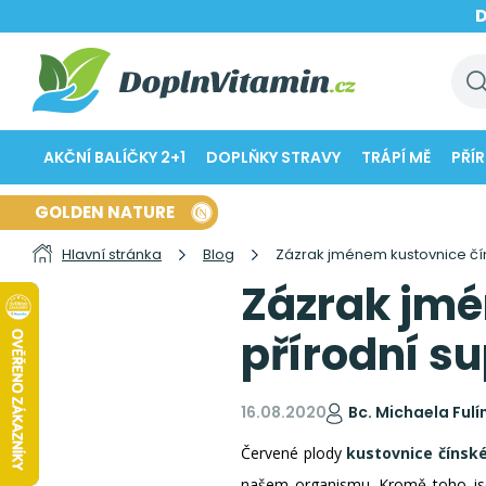
AKČNÍ BALÍČKY 2+1
DOPLŇKY STRAVY
TRÁPÍ MĚ
PŘÍ
GOLDEN NATURE
Hlavní stránka
Blog
Zázrak jménem kustovnice čín
Zázrak jmé
přírodní s
16.08.2020
Bc. Michaela Ful
Červené plody
kustovnice čínsk
našem organismu. Kromě toho jsou 