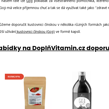
 našem těle lze
Goji
pokládat za všestranného pomocníka, kterého l
 Goji má velice příjemnou chuť a tak se dá využívat také jako "zdravé 
žeme doporučit kustovnici čínskou v několika různých formách jak
ší užívání
kustovnici čínskou (Goji)
ve formě kapslí.
nabídky na DoplňVitamin.cz dopor
SLEVA 20%