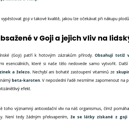
ypěstovat goji v takové kvalitě, jakou lze očekávat při nákupu plod
obsažené v Goji a jejich vliv na lid
ínské (Goji) patří k hotovým zázrakům přírody.
Obsahují totiž 
mi esenciálních, které si naše tělo nedovede samo vytvořit. Další
zinek a železo.
Nechybí ani bohaté zastoupení vitaminů ze
skupin
 známý
beta-karoten
. V neposlední řadě nesmíme zapomenout na pol
tizánětlivý efekt.
ě toho významný antioxidační vliv na náš organismus, čímž pomáhaj
esy. Není tedy žádným překvapením,
že se látky získané z goji