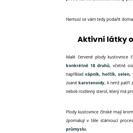
Nemusí se vám tedy podařit doma v
Aktivní látky 
Malé červené plody kustovnice č
konkrétně 18 druhů
, včetně os
například
vápník, hořčík, selen, 
zvané
karotenoidy
, k nimž patří
neboli rostlinný sterol, který má pro
Plody kustovnice čínské mají krom
zpomalují v těle stárnoucí proc
průmyslu.