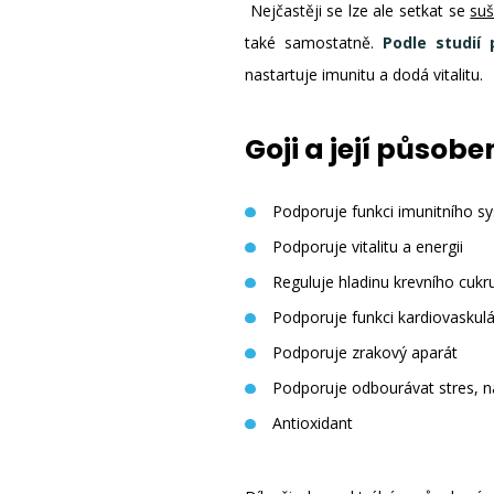
Nejčastěji se lze ale setkat se
suš
také samostatně.
Podle studií
nastartuje imunitu a dodá vitalitu.
Goji a její působe
Podporuje funkci imunitního s
Podporuje vitalitu a energii
Reguluje hladinu krevního cukr
Podporuje funkci kardiovaskul
Podporuje zrakový aparát
Podporuje odbourávat stres, na
Antioxidant