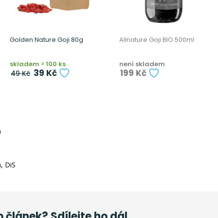
Golden Nature Goji 80g
Allnature Goji BIO 500ml
skladem > 100 ks
není skladem
39 Kč
199 Kč
49 Kč
á
, DiS
o článek? Sdílejte ho dál.