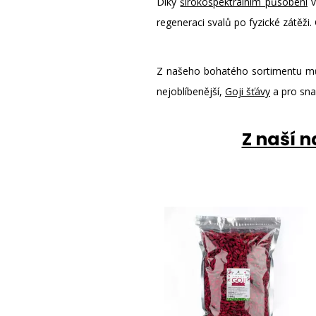
Díky
širokospektrálním působení
v
regeneraci svalů po fyzické zátěži.
Z našeho bohatého sortimentu mů
nejoblíbenější,
Goji šťávy
a pro snaž
Z naší 