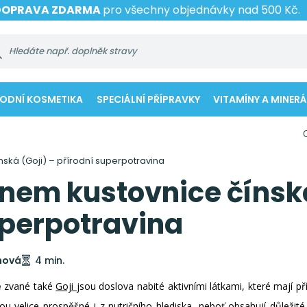
DOPRAVA ZDARMA
pro všechny objednávky nad 500 Kč.
RODNÍ KOSMETIKA
SPECIÁLNÍ PŘÍPRAVKY
VITAMÍNY A MINERÁ
ská (Goji) – přírodní superpotravina
nem kustovnice čínská
uperpotravina
ínová
4 min.
é
zvané také
Goji
jsou doslova nabité aktivními látkami, které mají př
velice prospěšné i z nutričního hlediska, neboť obsahují důležité 