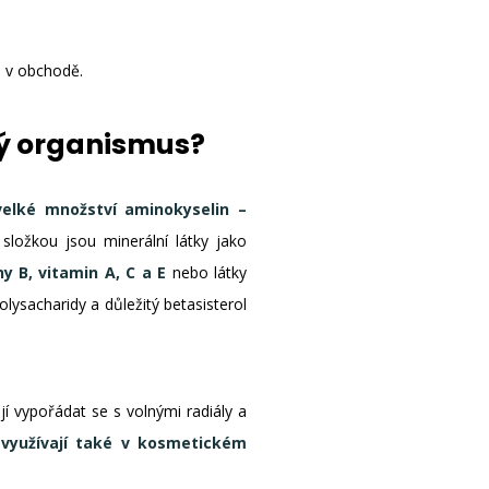
ů v obchodě.
ský organismus?
velké množství aminokyselin –
 složkou jsou minerální látky jako
y B, vitamin A, C a E
nebo látky
ysacharidy a důležitý betasisterol
í vypořádat se s volnými radiály a
 využívají také v kosmetickém