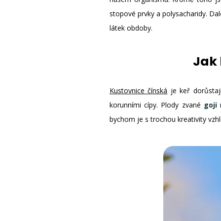
stopové prvky a polysacharidy. Dal
látek obdoby.
Jak 
Kustovnice čínská
je keř dorůstají
korunními cípy. Plody zvané
goji
m
bychom je s trochou kreativity vzh