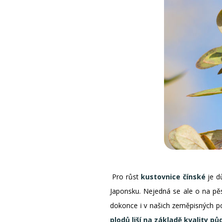
Pro růst
kustovnice čínské
je d
Japonsku. Nejedná se ale o na pěs
dokonce i v našich zeměpisných p
plodů liší na základě kvality pů