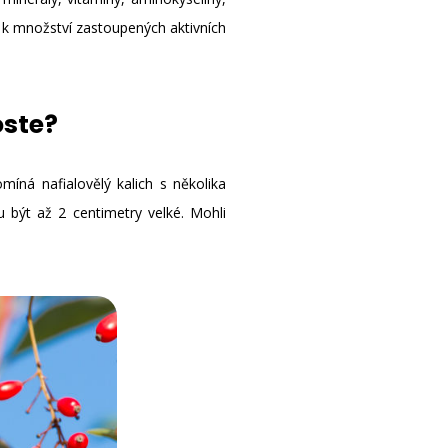
m k množství zastoupených aktivních
oste?
omíná nafialovělý kalich s několika
 být až 2 centimetry velké. Mohli