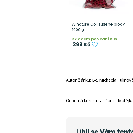
Allnature Goji sušené plody
1000 g
skladem poslední kus
399 Kč
Autor článku: Bc. Michaela Fulínov
Odborná korektura: Daniel Matějka
Líbil se Vám tent