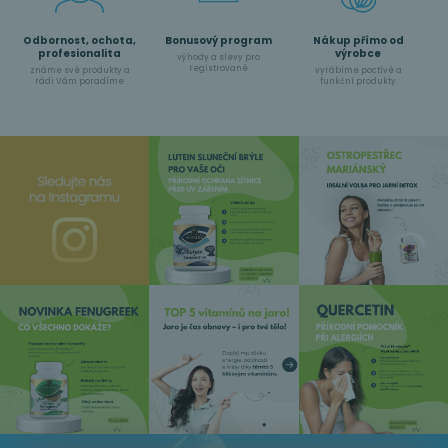
Odbornost, ochota,
Bonusový program
Nákup přímo od
profesionalita
výrobce
výhody a slevy pro
registrované
známe své produkty a
vyrábíme poctívé a
rádi Vám poradíme
funkční produkty