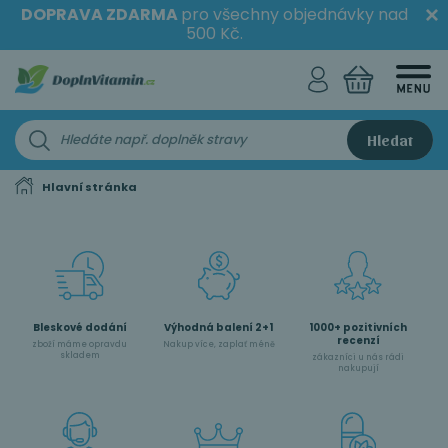
DOPRAVA ZDARMA
pro všechny objednávky nad
500 Kč.
Hledat
Hlavní stránka
Bleskové dodání
Výhodná balení 2+1
1000+ pozitivních
recenzí
zboží máme opravdu
Nakup více, zaplať méně
skladem
zákazníci u nás rádi
nakupují