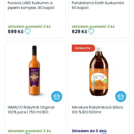
Puravia LABS Kurkumin a
Puhdistamo Earth Kurkumiini
piperin komplex, 90 kapslí
60 kapslí
skladem poslední 2 ks
skladem poslední 2 ks
599 Kč
629 Kč
SLEVA 10%
HIMALYO Rakytník Original
Allnature Rakytníková šťáva
100% juice | 750 ml BIO
100 % BIO 500ml
skladem poslední 3 ks
Skladem do 3 dnů