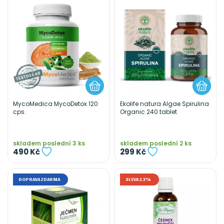
MycoMedica MycoDetox 120
Ekolife natura Algae Spirulina
cps.
Organic 240 tablet
skladem poslední 3 ks
skladem poslední 2 ks
490 Kč
299 Kč
DOPRAVA ZDARMA
SLEVA 13%