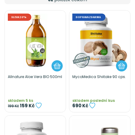
SLEVA 20%
DOPRAVA ZDARMA
Allnature Aloe Vera BIO 500ml
MycoMedica Shiitake 90 cps.
skladem 5 ks
skladem poslední kus
159 Kč
690 Kč
199 Kč