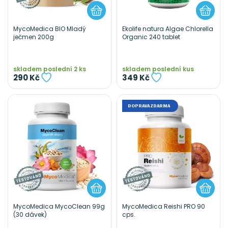
MycoMedica BIO Mladý
Ekolife natura Algae Chlorella
ječmen 200g
Organic 240 tablet
skladem poslední 2 ks
skladem poslední kus
290 Kč
349 Kč
DOPRAVA ZDARMA
MycoMedica MycoClean 99g
MycoMedica Reishi PRO 90
(30 dávek)
cps.