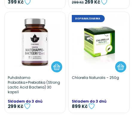
399 Kč
269 Kč
299 Kč
DOPRAVA ZDARMA
Puhdistamo
Chlorella Naturalis - 250g
Probiotika+Prebiotika (Strong
Lactic Acid Bacteria) 30
kapslí
Skladem do 3 dnů
Skladem do 3 dnů
299 Kč
899 Kč