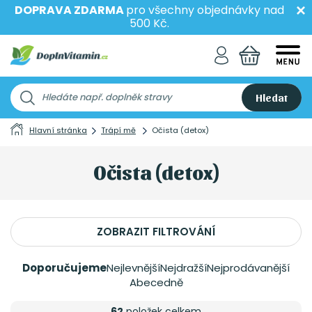
DOPRAVA ZDARMA
pro všechny objednávky nad
500 Kč.
Hledat
Hlavní stránka
Trápí mě
Očista (detox)
Očista (detox)
ZOBRAZIT FILTROVÁNÍ
Doporučujeme
Nejlevnější
Nejdražší
Nejprodávanější
Abecedně
62
položek celkem