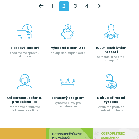
1
2
3
4
Bleskové dodání
Výhodná balení 2+1
1000+ pozitivních
recenzí
zboží máme opravdu
Nakup více, zaplať méně
skladem
zákazníci u nás rádi
nakupují
Odbornost, ochota,
Bonusový program
Nákup přímo od
profesionalita
výrobce
výhody a slevy pro
registrované
známe své produkty a
vyrábíme poctívé a
rádi Vám poradíme
funkční produkty