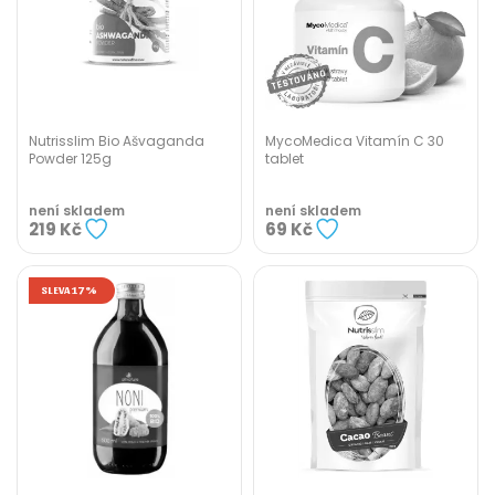
Nutrisslim Bio Ašvaganda
MycoMedica Vitamín C 30
Powder 125g
tablet
není skladem
není skladem
219 Kč
69 Kč
SLEVA 17%