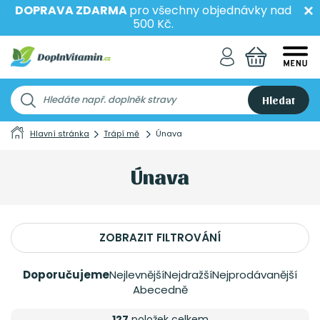
DOPRAVA ZDARMA
pro všechny objednávky nad
500 Kč.
Hledat
Hlavní stránka
Trápí mě
Únava
Únava
ZOBRAZIT FILTROVÁNÍ
Doporučujeme
Nejlevnější
Nejdražší
Nejprodávanější
Abecedně
127
položek celkem