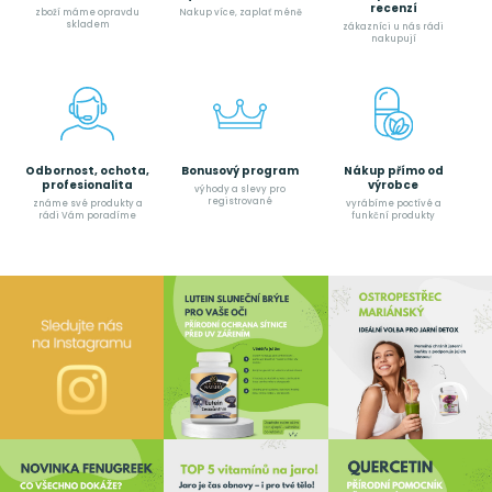
recenzí
zboží máme opravdu
Nakup více, zaplať méně
skladem
zákazníci u nás rádi
nakupují
Odbornost, ochota,
Bonusový program
Nákup přímo od
profesionalita
výrobce
výhody a slevy pro
registrované
známe své produkty a
vyrábíme poctívé a
rádi Vám poradíme
funkční produkty