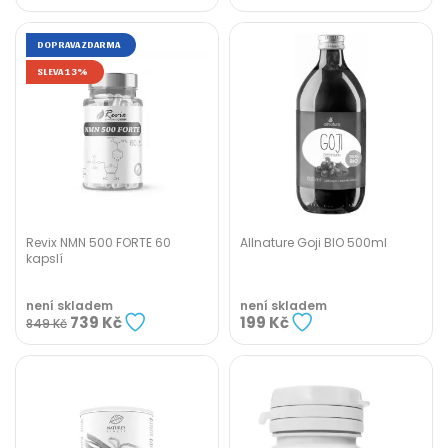
DOPRAVA ZDARMA
SLEVA 13%
Revix NMN 500 FORTE 60
Allnature Goji BIO 500ml
kapslí
není skladem
není skladem
739 Kč
199 Kč
849 Kč