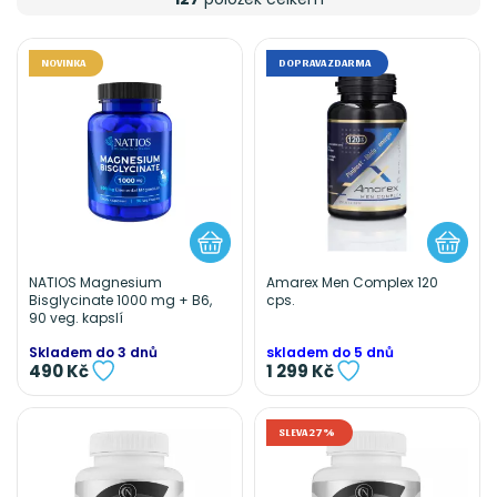
NOVINKA
DOPRAVA ZDARMA
NATIOS Magnesium
Amarex Men Complex 120
Bisglycinate 1000 mg + B6,
cps.
90 veg. kapslí
Skladem do 3 dnů
skladem do 5 dnů
490 Kč
1 299 Kč
SLEVA 27%