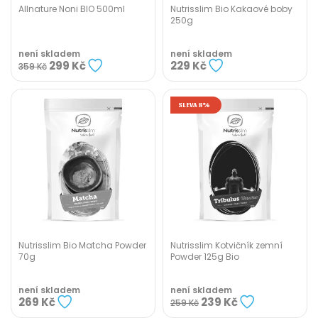
Allnature Noni BIO 500ml
Nutrisslim Bio Kakaové boby
250g
není skladem
není skladem
299 Kč
229 Kč
359 Kč
SLEVA 8%
Nutrisslim Bio Matcha Powder
Nutrisslim Kotvičník zemní
70g
Powder 125g Bio
není skladem
není skladem
269 Kč
239 Kč
259 Kč