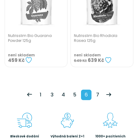
Nutrisslim Bio Guarana
Nutrisslim Bio Rhodiola
Powder 125g
Rosea 125g
není skladem
není skladem
459 Kč
639 Kč
649 Kč
1
3
4
5
6
7
Bleskové dodání
Výhodná balení 2+1
1000+ pozitivních