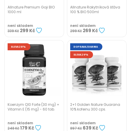
Allnature Premium Goji BIO
Allnature Rakytníková šťáva
1000 ml
100 % BIO 500ml
není skladem
není skladem
299 Kč
269 Kč
339 Kč
299 Kč
SLEVA 28%
DOPRAVA ZDARMA
SLEVA 29%
Koenzym Q10 Forte (30 mg) +
2+1 Golden Nature Guarana
Vitamin E (15 mg) - 60 tob.
10% kofeinu 300 cps.
není skladem
není skladem
179 Kč
639 Kč
248 Kč
897 Kč