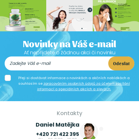
Novinky na Váš e-mail
Ať nepřijdete o žádnou akci či novinku
Odeslat
Přeji si dostávat informace o novinkách a akčních nabídkách a
souhlasím se
zpracováním osobních údajů za účelem zasílání
informací o speciálních akcích a slevách.
Kontakty
Daniel Matějka
+420 721 422 395