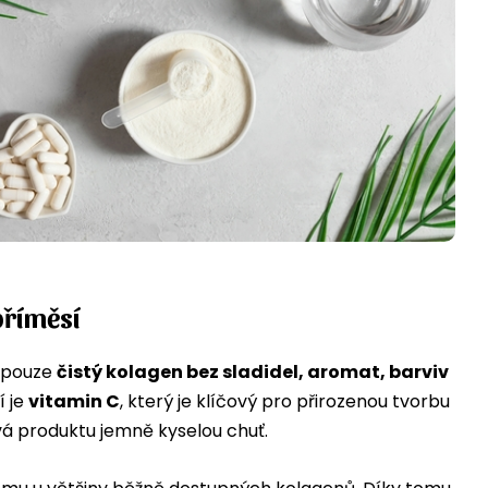
příměsí
 pouze
čistý kolagen bez sladidel, aromat, barviv
í je
vitamin C
, který je klíčový pro přirozenou tvorbu
vá produktu jemně kyselou chuť.