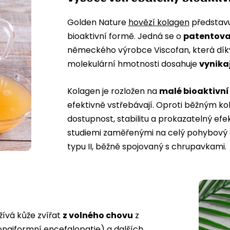
Golden Nature
hovězí kolagen
představuj
bioaktivní formě. Jedná se o
patentova
německého výrobce Viscofan, která dík
molekulární hmotnosti dosahuje
vynikaj
Kolagen je rozložen na
malé bioaktivní
efektivně vstřebávají. Oproti běžným k
dostupnost, stabilitu a prokazatelný efe
studiemi zaměřenými na celý pohybový a
typu II, běžně spojovaný s chrupavkami.
užívá kůže zvířat
z volného chovu
z
ongiformní encefalopatie) a dalších