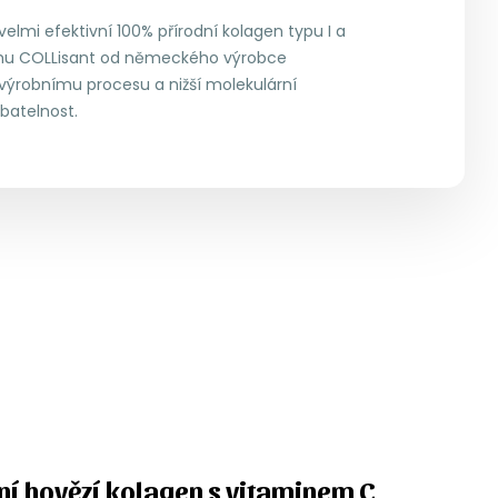
elmi efektivní 100% přírodní kolagen typu I a
ormu COLLisant od německého výrobce
 výrobnímu procesu a nižší molekulární
batelnost.
ní hovězí kolagen s vitaminem C