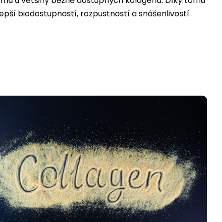
 tomu u většiny běžně dostupných kolagenů. Díky tomu
epší biodostupností, rozpustností a snášenlivostí.