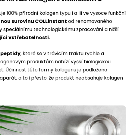
e 100% přírodní kolagen typu I a III ve vysoce funkční
nou surovinu COLLinstant
od renomovaného
y speciálnímu technologickému zpracování a nižší
ící vstřebatelnosti.
 peptidy
, které se v trávicím traktu rychle a
olagenovým produktům nabízí vyšší biologickou
kt. Účinnost této formy kolagenu je podložena
parát, a to i přesto, že produkt neobsahuje kolagen