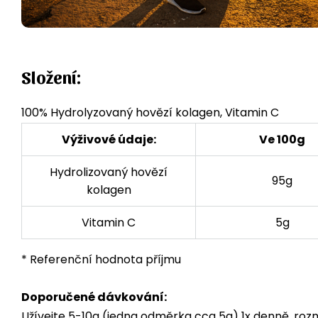
Složení:
100% Hydrolyzovaný hovězí kolagen, Vitamin C
Výživové údaje:
Ve 100g
Hydrolizovaný hovězí
95g
kolagen
Vitamin C
5g
* Referenční hodnota příjmu
Doporučené dávkování:
Užívejte 5-10g (jedna odměrka cca 5g) 1x denně, roz