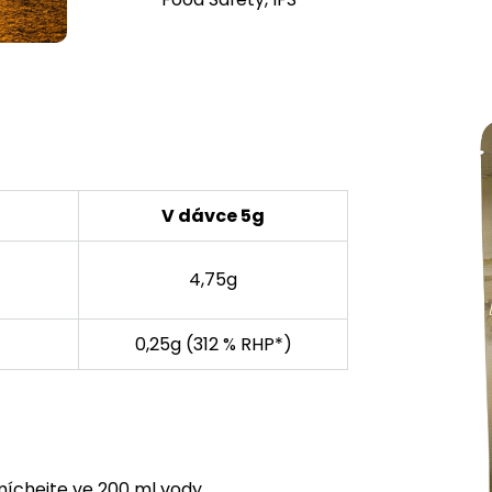
V dávce 5g
4,75g
0,25g (312 % RHP*)
míchejte ve 200 ml vody.