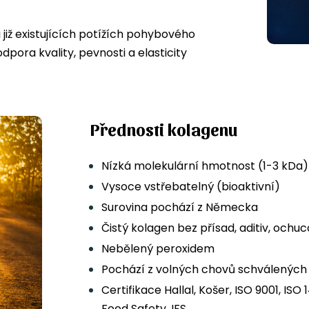
i již existujících potížích pohybového
pora kvality, pevnosti a elasticity
Přednosti kolagenu
Nízká molekulární hmotnost (1-3 kDa)
Vysoce vstřebatelný (bioaktivní)
Surovina pochází z Německa
Čistý kolagen bez přísad, aditiv, ochu
Nebělený peroxidem
Pochází z volných chovů schválenýc
Certifikace Hallal, Košer, ISO 9001, ISO
Food Safety, IFS