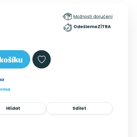
Možnosti doručení
Odešleme
ZÍTRA
košíku
ma
arma
Hlídat
Sdílet