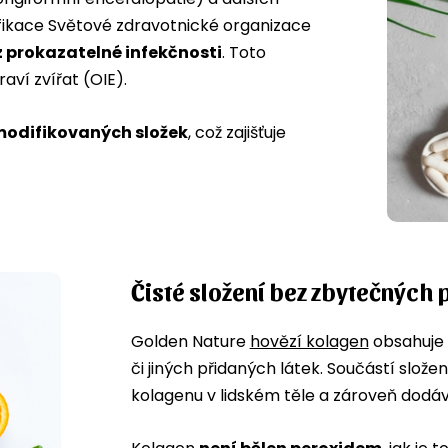
ifikace Světové zdravotnické organizace
 prokazatelné infekčnosti
. Toto
ví zvířat (OIE).
modifikovaných složek
, což zajišťuje
Čisté složení bez zbytečných 
Golden Nature
hovězí kolagen
obsahuje
či jiných přidaných látek. Součástí složen
kolagenu v lidském těle a zároveň dodá