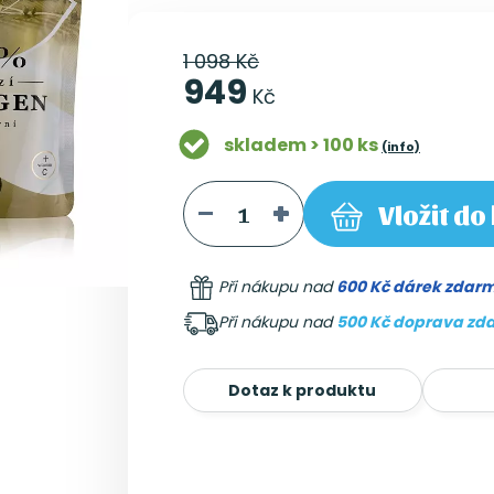
1 098 Kč
949
Kč
skladem > 100 ks
(info)
Vložit
do 
Při nákupu nad
600 Kč dárek zdar
Při nákupu nad
500 Kč doprava zd
Dotaz k produktu