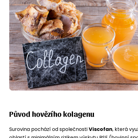
Původ hovězího kolagenu
Surovina pochází od společnosti
Viscofan
, která vy
oblastí s minimálním rizikem výskytu BSE (bovinní sp