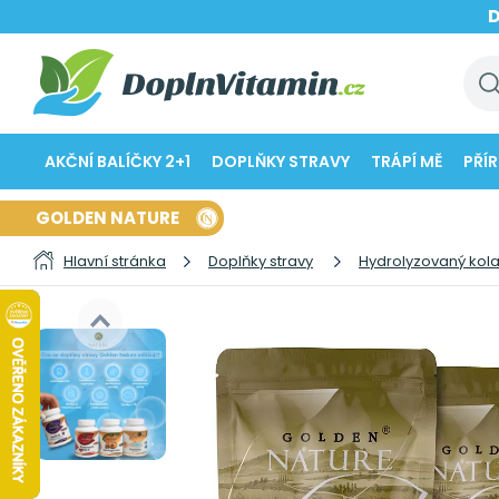
AKČNÍ BALÍČKY 2+1
DOPLŇKY STRAVY
TRÁPÍ MĚ
PŘÍ
GOLDEN NATURE
Hlavní stránka
Doplňky stravy
Hydrolyzovaný kol