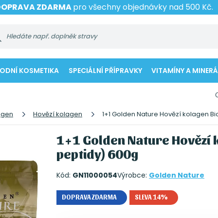
DOPRAVA ZDARMA
pro všechny objednávky nad 500 Kč.
RODNÍ KOSMETIKA
SPECIÁLNÍ PŘÍPRAVKY
VITAMÍNY A MINERÁ
agen
Hovězí kolagen
1+1 Golden Nature Hovězí kolagen Bi
1+1 Golden Nature Hovězí k
peptidy) 600g
Kód:
GN11000054
Výrobce:
Golden Nature
DOPRAVA ZDARMA
SLEVA 14%