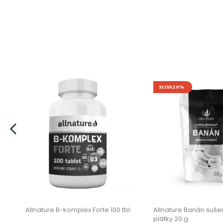
SLEVA 26%
l
Allnature B-komplex Forte 100 tbl.
Allnature Banán suš
plátky 20 g