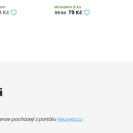
dem
skladem 5 ks
n
9 Kč
79 Kč
99 Kč
i
cenze pocházejí z portálu
heureka.cz