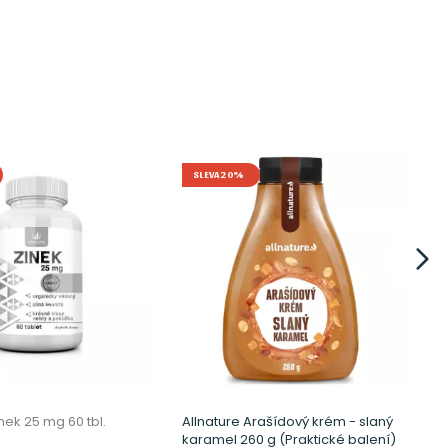
SLEVA 20%
inek 25 mg 60 tbl.
Allnature Arašídový krém - slaný
A
karamel 260 g (Praktické balení)
m