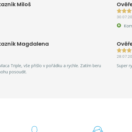
azník Miloš
Ověře
30.07.2
Kom
kazník Magdalena
Ověře
28.07.2
aca Triple, vše přišlo v pořádku a rychle. Zatím beru
Super r
mohu posoudit.