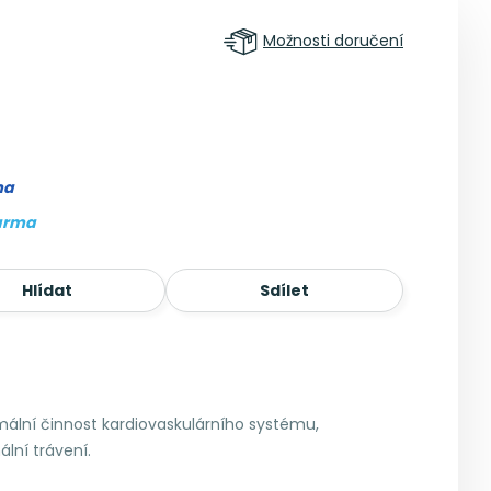
Možnosti doručení
ma
arma
Hlídat
Sdílet
mální činnost kardiovaskulárního systému,
ální trávení.