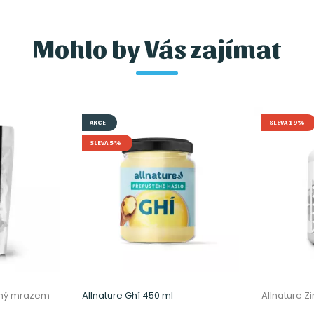
Mohlo by Vás zajímat
AKCE
SLEVA 19%
SLEVA 5%
ený mrazem
Allnature Ghí 450 ml
Allnature Z