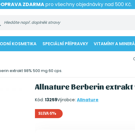
DOPRAVA ZDARMA
pro všechny objednávky nad 500 Kč.
RODNÍ KOSMETIKA
SPECIÁLNÍ PŘÍPRAVKY
VITAMÍNY A MINERÁ
berin extrakt 98% 500 mg 60 cps.
Allnature Berberin extrak
Kód:
13259
Výrobce:
Allnature
SLEVA 6%