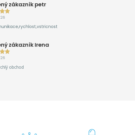
ný zákazník petr
026
unikace,rychlost,vstricnost
ný zákazník Irena
026
ychlý obchod