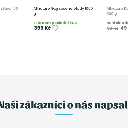
 šťáva 100
Allnature Goji sušené plody 1000
Allnature 
g
500 g
skladem poslední kus
není skla
399 Kč
49
59 Kč
Naši zákazníci o nás napsal