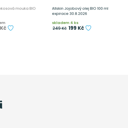
Kokosová mouka BIO
Allskin Jojobový olej BIO 100 ml
A
expirace 30.8.2026
s
dem
skladem 4 ks
n
 Kč
199 Kč
249 Kč
i