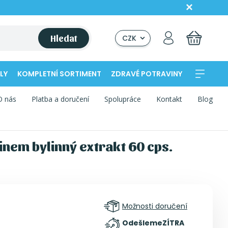
Hledat
CZK
LY
KOMPLETNÍ SORTIMENT
ZDRAVÉ POTRAVINY
O nás
Platba a doručení
Spolupráce
Kontakt
Blog
inem bylinný extrakt 60 cps.
Možnosti doručení
Odešleme
ZÍTRA