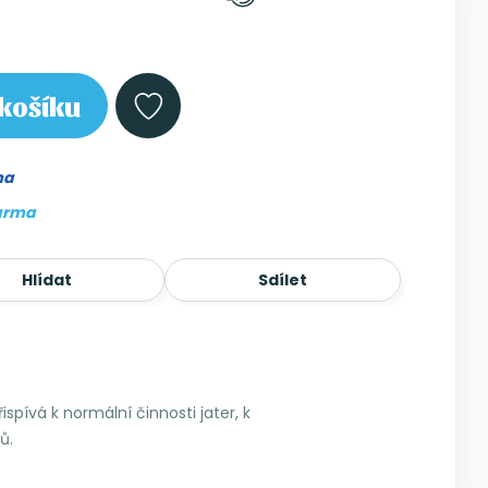
košíku
ma
arma
Hlídat
Sdílet
spívá k normální činnosti jater, k
ů.