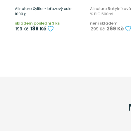
em
Allnature Xylitol - březový cukr
Allnature Rakytníková
1000 g
% BIO 500ml
skladem poslední 3 ks
není skladem
189 Kč
269 Kč
199 Kč
299 Kč