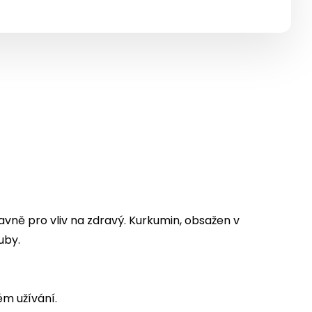
avně pro vliv na zdravý. Kurkumin, obsažen v
ouby.
m užívání.