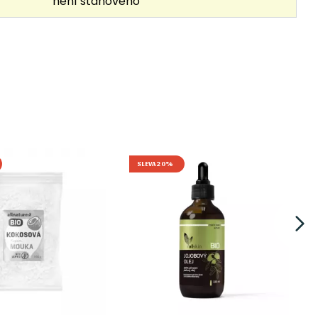
není stanoveno
SLEVA 20%