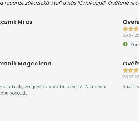
a recenze zákazníků, kteří u nás již nakoupili. Ověřené re
azník Miloš
Ověře
30.07.2
Kom
kazník Magdalena
Ověře
28.07.2
aca Triple, vše přišlo v pořádku a rychle. Zatím beru
Super r
mohu posoudit.