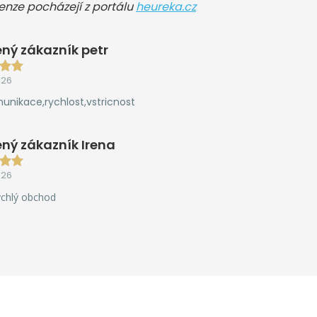
cenze pocházejí z portálu
heureka.cz
ný zákazník petr
026
unikace,rychlost,vstricnost
ný zákazník Irena
026
ychlý obchod