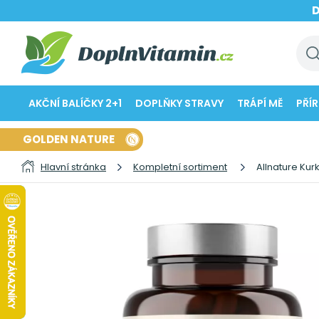
AKČNÍ BALÍČKY 2+1
DOPLŇKY STRAVY
TRÁPÍ MĚ
PŘÍ
GOLDEN NATURE
Hlavní stránka
Kompletní sortiment
Allnature Kur