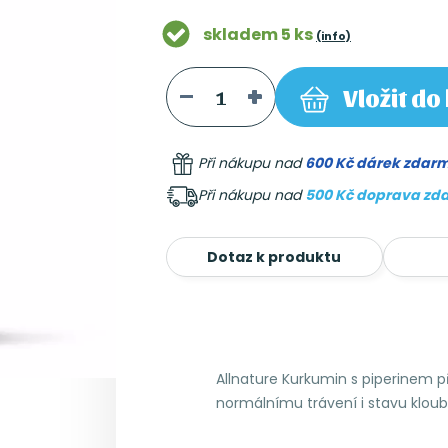
skladem 5 ks
(info)
Vložit
do 
Při nákupu nad
600 Kč dárek zdar
Při nákupu nad
500 Kč doprava zd
Dotaz k produktu
Allnature Kurkumin s piperinem při
normálnímu trávení i stavu kloub