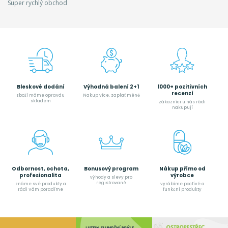
Super rychlý obchod
Bleskové dodání
Výhodná balení 2+1
1000+ pozitivních
recenzí
zboží máme opravdu
Nakup více, zaplať méně
skladem
zákazníci u nás rádi
nakupují
Odbornost, ochota,
Bonusový program
Nákup přímo od
profesionalita
výrobce
výhody a slevy pro
registrované
známe své produkty a
vyrábíme poctívé a
rádi Vám poradíme
funkční produkty