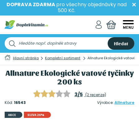
DOPRAVA ZDARMA
pro všechny objednávky nad
500 Kč.
Hledat
Hlavní stránka
Kompletní sortiment
Allnature Ekologické vatové t
Allnature Ekologické vatové tyčinky
200 ks
3/5
(2 recenze)
Kód:
16543
Výrobce:
Allnature
AKCE
SLEVA 26%