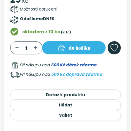
Kč
Možnosti doručení
Odešleme
DNES
skladem > 10 ks
(info)
do košíku
Při nákupu nad
600 Kč dárek zdarma
Při nákupu nad
500 Kč doprava zdarma
Dotaz k produktu
Hlídat
Sdílet