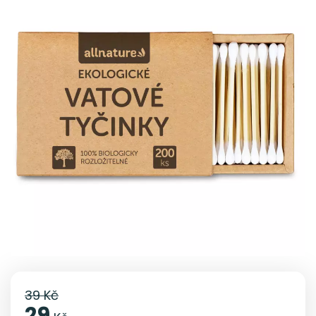
39 Kč
29