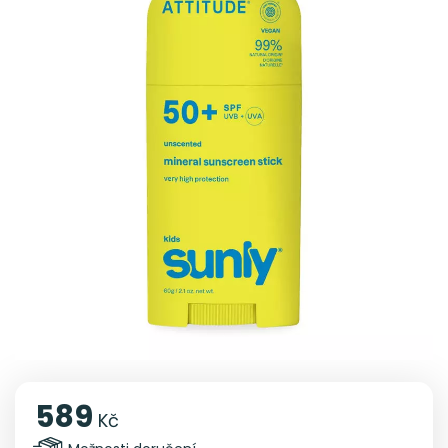
589
Kč