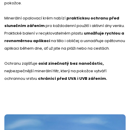
pokožce.
Minerální opalovací krém nabízí
praktickou ochranu před
slunečním zářením
pro každodenní použití i aktivní dny venku.
Praktické balení v recyklovatelném plastu
umožňuje rychlou a
rovnoměrnou aplikaci
na tělo i obličej a usnadňuje opětovnou
aplikaci během dne, ať už jste na pláži nebo na cestách.
Ochranu zajišťuje
oxid zinečnatý bez nanočástic,
nejbezpečnější minerální filtr, který na pokožce vytváří
ochrannou vrstvu
chránící před UVA i UVB zářením.