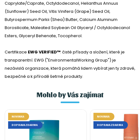
Caprylate/Caprate, Octyldodecanol, Helianthus Annuus
(Sunflower) Seed Oil, Vitis Vinifera (Grape) Seed Oil,
Butyrospermum Parkii (Shea) Butter, Calcium Aluminum
Borosilicate, Maleated Soybean Oil Glyceryl / Octyldodecanol
Esters, Glyceryl Behenate, Tocopherol.
Certifikace
EWG VERIFIED™
: čisté přísady a složení, které je
transparentní. EWG ("EnvironmentalWorking Group") je
nezávislá organizace, která pomáhá lidem vybírat jen ty zdravé,
bezpečné a k přírodě šetrné produkty.
Mohlo by Vás zajímat
NOVINKA
NOVINKA
DOPRAVA ZDARMA
DOPRAVA ZDARMA