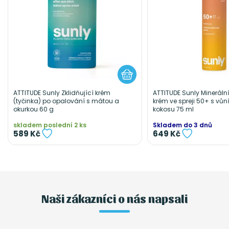
ATTITUDE Sunly Zklidňující krém
ATTITUDE Sunly Mineráln
(tyčinka) po opalování s mátou a
krém ve spreji 50+ s vůn
okurkou 60 g
kokosu 75 ml
skladem poslední 2 ks
Skladem do 3 dnů
589 Kč
649 Kč
Naši zákazníci o nás napsali