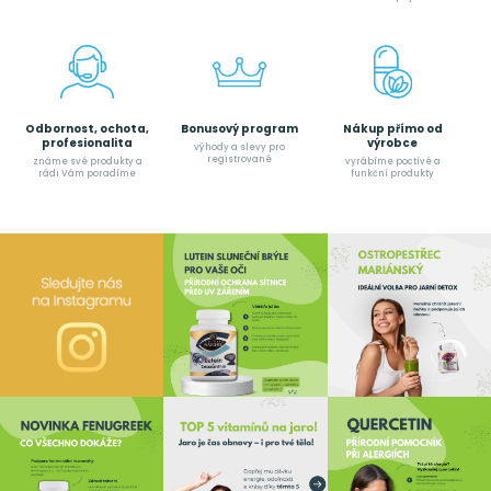
Odbornost, ochota,
Bonusový program
Nákup přímo od
profesionalita
výrobce
výhody a slevy pro
registrované
známe své produkty a
vyrábíme poctívé a
rádi Vám poradíme
funkční produkty