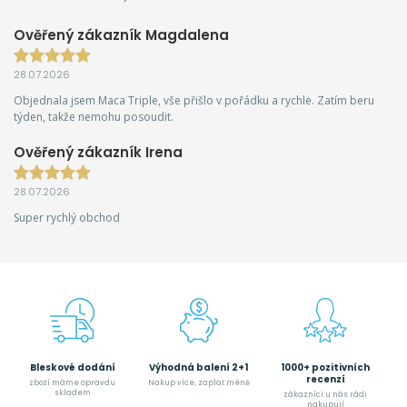
Ověřený zákazník Magdalena
28.07.2026
Objednala jsem Maca Triple, vše přišlo v pořádku a rychle. Zatím beru
týden, takže nemohu posoudit.
Ověřený zákazník Irena
28.07.2026
Super rychlý obchod
Bleskové dodání
Výhodná balení 2+1
1000+ pozitivních
recenzí
zboží máme opravdu
Nakup více, zaplať méně
skladem
zákazníci u nás rádi
nakupují