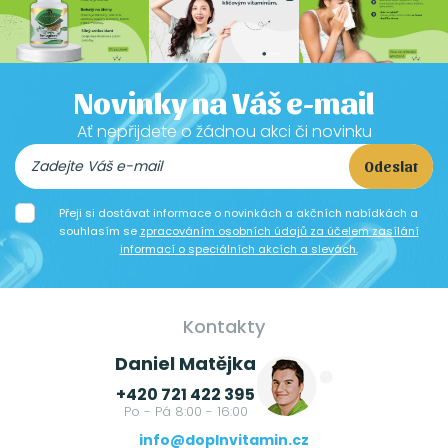
Novinky na Váš e-mail
Ať nepřijdete o žádnou akci či novinku
Odeslat
Přeji si dostávat informace o novinkách a akčních nabídkách a
souhlasím se
zpracováním osobních údajů za účelem zasílání
informací o speciálních akcích a slevách.
Kontakty
Daniel Matějka
+420 721 422 395
Po - Pá 8:00 - 16:00
info@doplnvitamin.cz