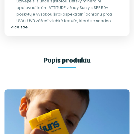
Užívejte si slunce s jistotou. Dětský minerální
opalovací krém ATTITUDE z řady Sunly s SPF 50+
poskytuje vysokou širokospektrální ochranu proti
UVA i UVB záření v lehké textuře, která se snadno
Více zde
nanáší a nezanechává viditelný bílý film na
pokožce.
Popis produktu