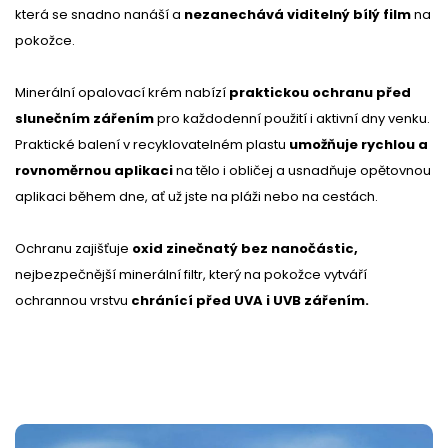
která se snadno nanáší a
nezanechává viditelný bílý film
na
pokožce.
Minerální opalovací krém nabízí
praktickou ochranu před
slunečním zářením
pro každodenní použití i aktivní dny venku.
Praktické balení v recyklovatelném plastu
umožňuje rychlou a
rovnoměrnou aplikaci
na tělo i obličej a usnadňuje opětovnou
aplikaci během dne, ať už jste na pláži nebo na cestách.
Ochranu zajišťuje
oxid zinečnatý bez nanočástic,
nejbezpečnější minerální filtr, který na pokožce vytváří
ochrannou vrstvu
chránící před UVA i UVB zářením.