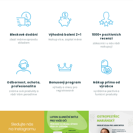
Bleskové dodání
Výhodná balení 2+1
1000+ pozitivních
recenzí
zboží máme opravdu
Nakup více, zaplať méně
skladem
zákazníci u nás rádi
nakupují
Odbornost, ochota,
Bonusový program
Nákup přímo od
profesionalita
výrobce
výhody a slevy pro
registrované
známe své produkty a
vyrábíme poctívé a
rádi Vám poradíme
funkční produkty