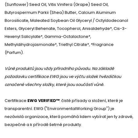
(Sunflower) Seed Oil, Vitis Vinifera (Grape) Seed Oil,
Butyrospermum Parkii (Shea) Butter, Calcium Aluminum
Borosilicate, Maleated Soybean Oil Glyceryl / Octyldodecanol
Esters, Glyceryl Behenate, Tocopherol, Anisaldehyde*, Cis-3-
Hexenyl Salicylate*, Gamma-Octalactone*,
Methyldihydrojasmonate*, Triethyl Citrate*, *Fragrance
(Parfum).
Vůně produktů jsou vždy přírodního původu. Na základě
požadavku certifikace EWG jsou ve výčtu složek hvězdičkou
označené všechny složky, které jsou součástí vůně.
Certifikace
EWG VERIFIED™
: čisté přísady a složení, které je
transparentní. EWG ("EnvironmentalWorking Group") je
nezávislá organizace, která pomáhá lidem vybírat jen ty zdravé,
bezpečné a k přírodě šetrné produkty.