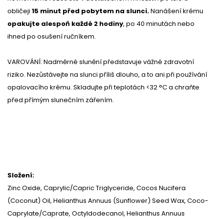
obličeji
15 minut před pobytem na slunci.
Nanášení krému
opakujte alespoň každé 2 hodiny
, po 40 minutách nebo
ihned po osušení ručníkem.
VAROVÁNÍ: Nadměrné slunění představuje vážné zdravotní
riziko. Nezůstávejte na slunci příliš dlouho, a to ani při používání
opalovacího krému. Skladujte při teplotách <32 °C a chraňte
před přímým slunečním zářením.
Složení:
Zinc Oxide, Caprylic/Capric Triglyceride, Cocos Nucifera
(Coconut) Oil, Helianthus Annuus (Sunflower) Seed Wax, Coco-
Caprylate/Caprate, Octyldodecanol, Helianthus Annuus