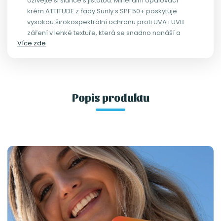
Užívejte si slunce s jistotou. Minerální opalovací
krém ATTITUDE z řady Sunly s SPF 50+ poskytuje
vysokou širokospektrální ochranu proti UVA i UVB
záření v lehké textuře, která se snadno nanáší a
Více zde
nezanechává viditelný bílý film na pokožce.
Popis produktu