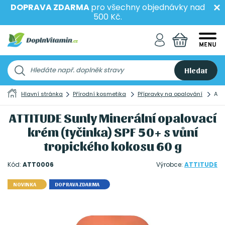
DOPRAVA ZDARMA
pro všechny objednávky nad
500 Kč.
Hledat
Hlavní stránka
Přírodní kosmetika
Přípravky na opalování
ATT
ATTITUDE Sunly Minerální opalovací
krém (tyčinka) SPF 50+ s vůní
tropického kokosu 60 g
Kód:
ATT0006
Výrobce:
ATTITUDE
NOVINKA
DOPRAVA ZDARMA