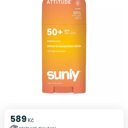
589
Kč