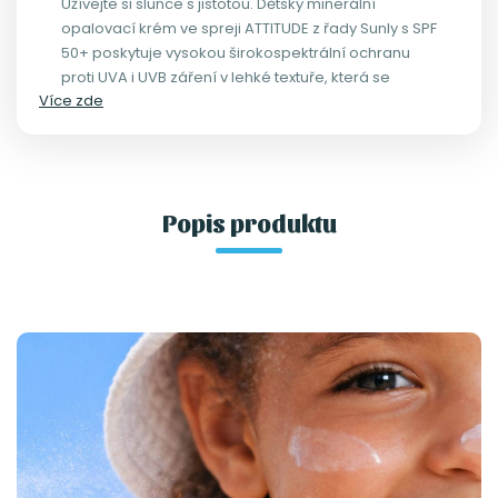
Užívejte si slunce s jistotou. Dětský minerální
opalovací krém ve spreji ATTITUDE z řady Sunly s SPF
50+ poskytuje vysokou širokospektrální ochranu
proti UVA i UVB záření v lehké textuře, která se
Více zde
snadno nanáší a nezanechává viditelný bílý film na
pokožce.
Popis produktu