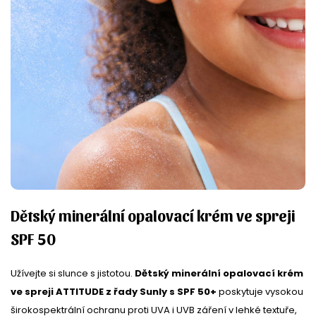
Dětský minerální opalovací krém ve spreji
SPF 50
Užívejte si slunce s jistotou.
Dětský minerální opalovací krém
ve spreji ATTITUDE z řady Sunly s SPF 50+
poskytuje vysokou
širokospektrální ochranu proti UVA i UVB záření v lehké textuře,