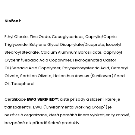
Složení:
Ethyl Oleate, Zinc Oxide, Cocoglycerides, Caprylic/Capric
Triglyceride, Butylene Glycol Dicaprylate/Dicaprate, Isocetyl
Stearoyl Stearate, Calcium Aluminum Borosilicate, Capryloyl
Glycerin/Sebacic Acid Copolymer, Hydrogenated Castor
Oil/Sebacic Acid Copolymer, Polyhydroxystearic Acid, Cetearyl
Olivate, Sorbitan Olivate, Helianthus Annuus (Sunflower) Seed
Oil, Tocopherol.
Certifikace
EWG VERIFIED™
: čisté přísady a složení, které je
transparentní. EWG ("EnvironmentalWorking Group") je
nezávislá organizace, která pomáhá lidem vybírat jen ty zdravé,
bezpečné a k přírodě šetrné produkty.