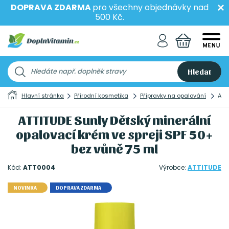
DOPRAVA ZDARMA
pro všechny objednávky nad
500 Kč.
Hledat
Hlavní stránka
Přírodní kosmetika
Přípravky na opalování
ATT
ATTITUDE Sunly Dětský minerální
opalovací krém ve spreji SPF 50+
bez vůně 75 ml
Kód:
ATT0004
Výrobce:
ATTITUDE
NOVINKA
DOPRAVA ZDARMA