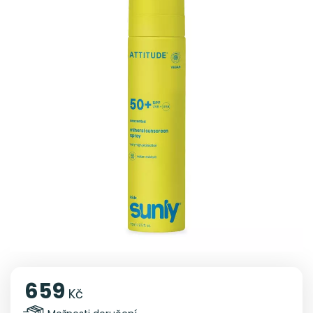
659
Kč