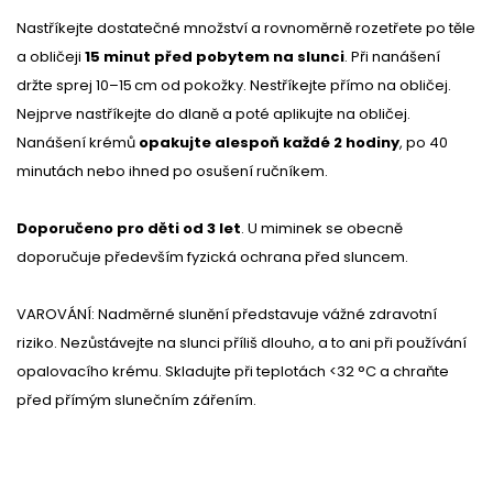
Nastříkejte dostatečné množství a rovnoměrně rozetřete po těle
a obličeji
15 minut před pobytem na slunci
. Při nanášení
držte sprej 10–15 cm od pokožky. Nestříkejte přímo na obličej.
Nejprve nastříkejte do dlaně a poté aplikujte na obličej.
Nanášení krémů
opakujte alespoň každé 2 hodiny
, po 40
minutách nebo ihned po osušení ručníkem.
Doporučeno pro děti od 3 let
. U miminek se obecně
doporučuje především fyzická ochrana před sluncem.
VAROVÁNÍ: Nadměrné slunění představuje vážné zdravotní
riziko. Nezůstávejte na slunci příliš dlouho, a to ani při používání
opalovacího krému. Skladujte při teplotách <32 °C a chraňte
před přímým slunečním zářením.