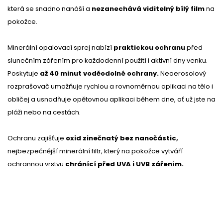
která se snadno nanáší a
nezanechává viditelný bílý film
na
pokožce.
Minerální opalovací sprej nabízí
praktickou ochranu
před
slunečním zářením pro každodenní použití i aktivní dny venku.
Poskytuje
až 40 minut voděodolné ochrany.
Neaerosolový
rozprašovač umožňuje rychlou a rovnoměrnou aplikaci na tělo i
obličej a usnadňuje opětovnou aplikaci během dne, ať už jste na
pláži nebo na cestách.
Ochranu zajišťuje
oxid zinečnatý bez nanočástic,
nejbezpečnější minerální filtr, který na pokožce vytváří
ochrannou vrstvu
chránící před UVA i UVB zářením.