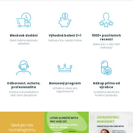
Bleskové dodání
Výhodná balení 2+1
1000+ pozitivních
recenzí
zboží máme opravdu
Nakup více, zaplať méně
skladem
zákazníci u nás rádi
nakupují
Odbornost, ochota,
Bonusový program
Nákup přímo od
profesionalita
výrobce
výhody a slevy pro
registrované
známe své produkty a
vyrábíme poctívé a
rádi Vám poradíme
funkční produkty