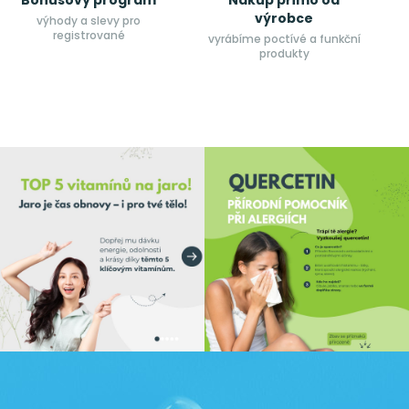
Bonusový program
Nákup přímo od
výrobce
výhody a slevy pro
registrované
vyrábíme poctívé a funkční
produkty