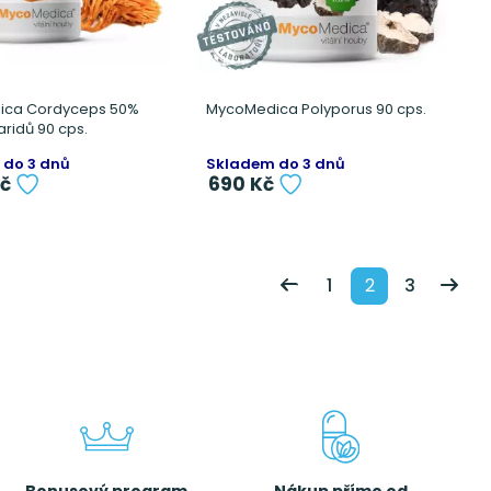
ica Cordyceps 50%
MycoMedica Polyporus 90 cps.
ridů 90 cps.
 do 3 dnů
Skladem do 3 dnů
Kč
690 Kč
1
2
3