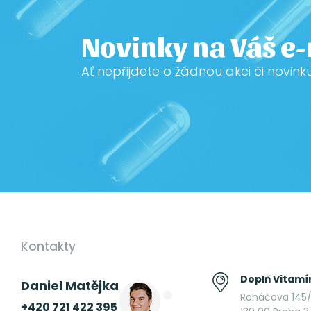
Novinky na Váš e
Ať nepřijdete o žádnou akci či novink
Kontakty
Doplň Vitamín
Daniel Matějka
Roháčova 145/
+420 721 422 395