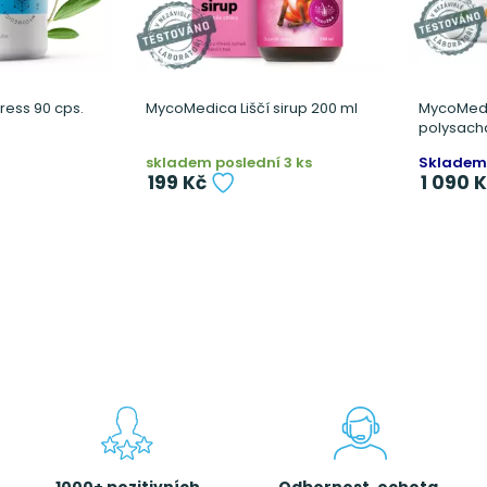
ess 90 cps.
MycoMedica Liščí sirup 200 ml
MycoMed
polysacha
skladem poslední 3 ks
Skladem
199 Kč
1 090 