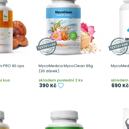
i PRO 90 cps.
MycoMedica MycoClean 99g
MycoMedic
(30 dávek)
í kus
skladem poslední 2 ks
skladem 
390 Kč
690 Kč