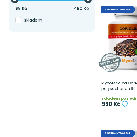
69
Kč
1490
Kč
DOPRAVA ZDARMA
skladem
MycoMedica Corio
polysacharidů 90 
skladem posledn
990 Kč
DOPRAVA ZDARMA