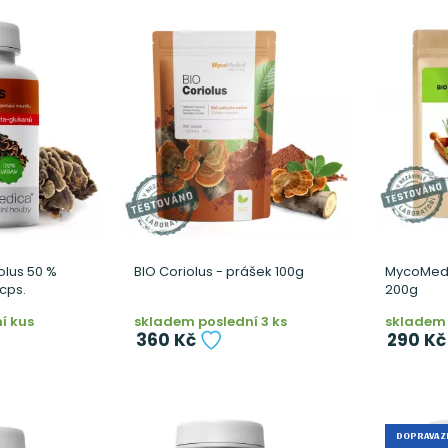
lus 50 %
BIO Coriolus - prášek 100g
MycoMedi
cps.
200g
í kus
skladem poslední 3 ks
skladem 
360 Kč
290 Kč
DOPRAVA 