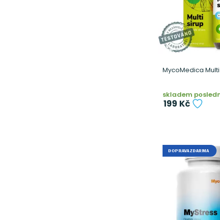
MycoMedica Multi 
skladem poslední
199 Kč
DOPRAVA ZDARMA