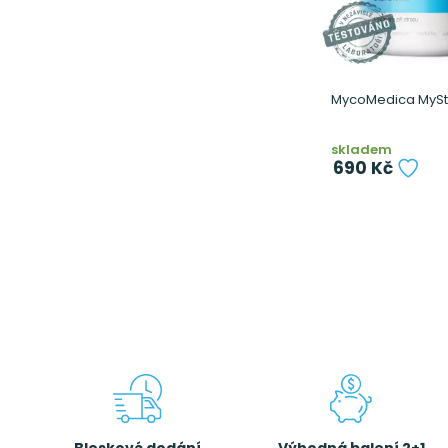
MycoMedica MyStr
skladem
690 Kč