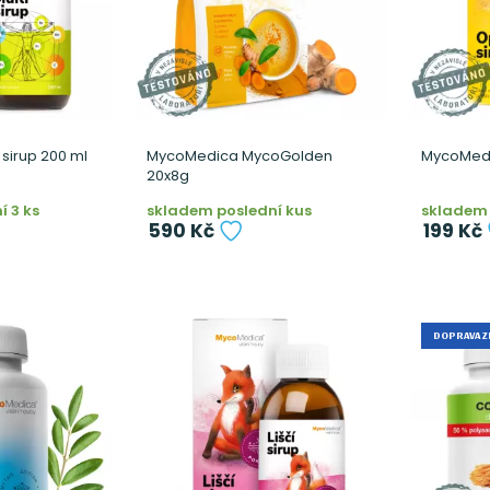
sirup 200 ml
MycoMedica MycoGolden
MycoMedic
20x8g
 3 ks
skladem poslední kus
skladem 
590 Kč
199 Kč
DOPRAVA 