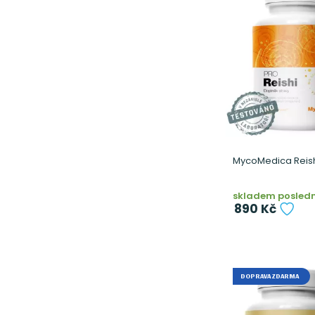
MycoMedica Reish
skladem posledn
890 Kč
DOPRAVA ZDARMA