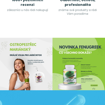
1000+ pozitivních
Odbornost, ochota,
recenzí
profesionalita
zákazníci u nás rádi nakupují
známe své produkty a rádi
Vám poradíme