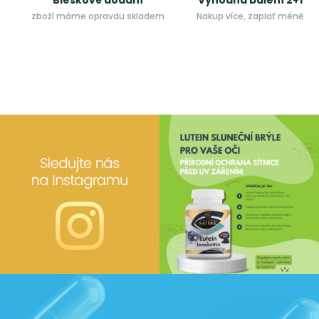
Bleskové dodání
Výhodná balení 2+1
zboží máme opravdu skladem
Nakup více, zaplať méně