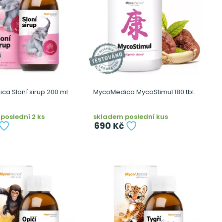
a Sloní sirup 200 ml
MycoMedica MycoStimul 180 tbl.
poslední 2 ks
skladem poslední kus
690 Kč