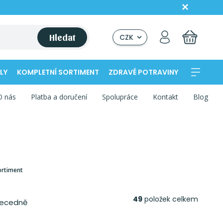
Hledat
CZK
LY
KOMPLETNÍ SORTIMENT
ZDRAVÉ POTRAVINY
O nás
Platba a doručení
Spolupráce
Kontakt
Blog
ortiment
49
položek celkem
ecedně