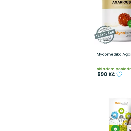
Mycomedika Agari
skladem posledn
690 Kč