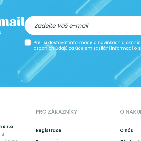
-mail
u
Přeji si dostávat informace o novinkách a akčn
osobních údajů za účelem zasílání informací o s
PRO ZÁKAZNÍKY
O NÁKU
 s.r.o
Registrace
O nás
14