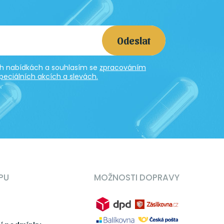
Odeslat
ích nabídkách a souhlasím se
zpracováním
peciálních akcích a slevách.
PU
MOŽNOSTI DOPRAVY