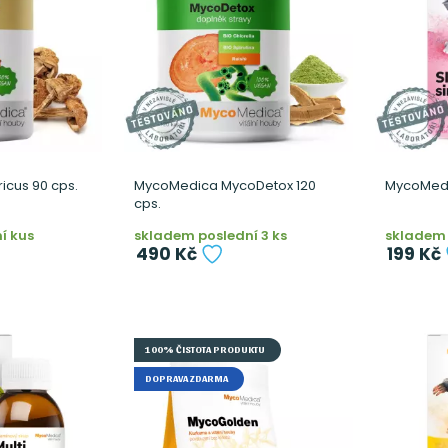
cus 90 cps.
MycoMedica MycoDetox 120
MycoMedic
cps.
í kus
skladem poslední 3 ks
skladem 
490 Kč
199 Kč
100% ČISTOTA PRODUKTU
DOPRAVA ZDARMA