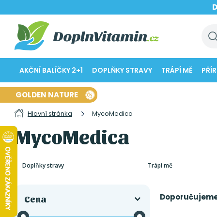
AKČNÍ BALÍČKY 2+1
DOPLŇKY STRAVY
TRÁPÍ MĚ
PŘÍ
GOLDEN NATURE
Hlavní stránka
MycoMedica
MycoMedica
Doplňky stravy
Trápí mě
Doporučujem
Cena