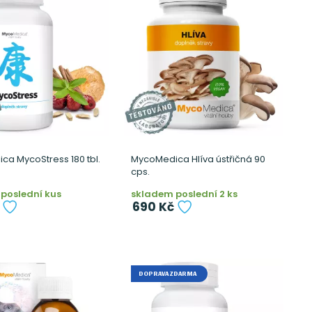
a MycoStress 180 tbl.
MycoMedica Hlíva ústřičná 90
cps.
poslední kus
skladem poslední 2 ks
690 Kč
DOPRAVA ZDARMA