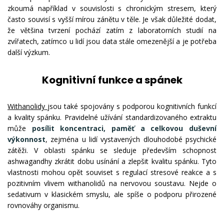
zkoumá například v souvislosti s chronickým stresem, který
často souvisí s vyšší mírou zánětu v těle. Je však důležité dodat,
že většina tvrzení pochází zatím z laboratorních studií na
zvířatech, zatímco u lidí jsou data stále omezenější a je potřeba
další výzkum.
Kognitivní funkce a spánek
Withanolidy
jsou také spojovány s podporou kognitivních funkcí
a kvality spánku. Pravidelné užívání standardizovaného extraktu
může
posílit koncentraci, paměť a celkovou duševní
výkonnost
, zejména u lidí vystavených dlouhodobé psychické
zátěži. V oblasti spánku se sleduje především schopnost
ashwagandhy zkrátit dobu usínání a zlepšit kvalitu spánku. Tyto
vlastnosti mohou opět souviset s regulací stresové reakce a s
pozitivním vlivem withanolidů na nervovou soustavu. Nejde o
sedativum v klasickém smyslu, ale spíše o podporu přirozené
rovnováhy organismu.