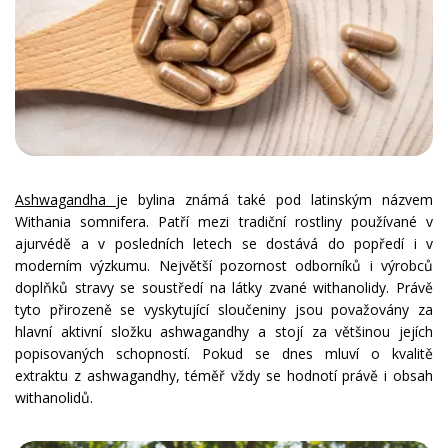
Ashwagandha
je bylina známá také pod latinským názvem
Withania somnifera. Patří mezi tradiční rostliny používané v
ajurvédě a v posledních letech se dostává do popředí i v
moderním výzkumu. Největší pozornost odborníků i výrobců
doplňků stravy se soustředí na látky zvané withanolidy. Právě
tyto přirozeně se vyskytující sloučeniny jsou považovány za
hlavní aktivní složku ashwagandhy a stojí za většinou jejích
popisovaných schopností. Pokud se dnes mluví o kvalitě
extraktu z ashwagandhy, téměř vždy se hodnotí právě i obsah
withanolidů.