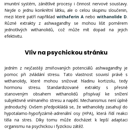
imunitní systém, zánětlivé procesy i činnost nervové soustavy.
Nejde o jednu konkrétní látku, ale o celou skupinu sloučenin,
mezi které patří například
withaferin A
nebo
withanolide D
.
Různé extrakty z ashwagandhy se mohou lišit poměrem
jednotlivých withanolidů, což může mít dopad na jejich
efektivitu.
Vliv na psychickou stránku
Jedním z nejčastěji zmiňovaných potenciálů ashwagandhy je
pomoc při zvládání stresu. Tato vlastnost souvisí právě s
withanolidy, které mohou snižovat hladinu kortizolu, tedy
hormonu stresu. Standardizované extrakty s přesně
stanoveným obsahem withanolidů přispívají ke snížení
subjektivně vnímaného stresu a napětí. Mechanismus není úplně
jednoduchý. Ovšem předpokládá se, že withanolidy zasahují do
hypotalamo-hypofyzárně-adrenální osy (HPA), která řídí reakci
těla na stres. Díky tomu může docházet k lepší adaptaci
organismu na psychickou i fyzickou zátěž.