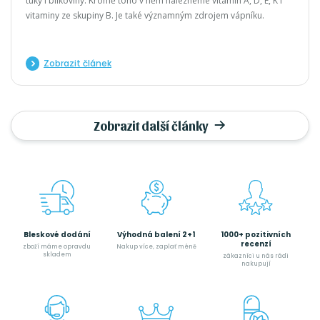
tuky i bílkoviny. Kromě toho v něm nalezneme vitamin A, D, E, K i
vitaminy ze skupiny B. Je také významným zdrojem vápníku.
Zobrazit článek
Zobrazit další články
Bleskové dodání
Výhodná balení 2+1
1000+ pozitivních
recenzí
zboží máme opravdu
Nakup více, zaplať méně
skladem
zákazníci u nás rádi
nakupují