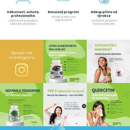
Odbornost, ochota,
Bonusový program
Nákup přímo od
profesionalita
výrobce
výhody a slevy pro
registrované
známe své produkty a
vyrábíme poctívé a
rádi Vám poradíme
funkční produkty