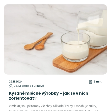
29.11.2024
6 min.
Bc. Michaela Fulínová
Kysané mléčné výrobky – jak se v nich
zorientovat?
V mléku jsou přítomny všechny základní živiny. Obsahuje cukry,