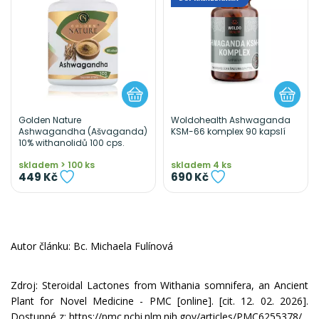
Golden Nature
Woldohealth Ashwaganda
Ashwagandha (Ašvaganda)
KSM-66 komplex 90 kapslí
10% withanolidů 100 cps.
skladem > 100 ks
skladem 4 ks
449 Kč
690 Kč
Autor článku: Bc. Michaela Fulínová
Zdroj: Steroidal Lactones from Withania somnifera, an Ancient
Plant for Novel Medicine - PMC [online]. [cit. 12. 02. 2026].
Dostupné z:
https://pmc.ncbi.nlm.nih.gov/articles/PMC6255378/