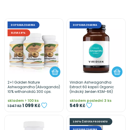
DOPRAVA ZDARMA
DOPRAVA ZDARMA
SLEVA 18%
2+1 Golden Nature
Viridian Ashwagandha
Ashwagandha (Ašvaganda)
Extract 60 kapslí Organic
10% withanolidů 300 cps.
(Indický ženšen KSM-66)
skladem > 100 ks
skladem poslední 3 ks
1 099 Kč
549 Kč
1 347 Kč
100% ČISTOTA PRODUKTU
DOPRAVA ZDARMA