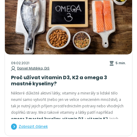
09.02.2021
5 min.
Daniel Matějka, DiS
Proč užívat vitamin D3, K2 a omega 3
mastné kyseliny?
Některé důležité aktivní látky, vitaminy a minerály si lidské tělo
neumí samo vytvořit (nebo jen ve velice omezeném množství), a
tak je nutný jejich příjem prostřednictvím potravy nebo vhodných
doplňků stravy. Mezi takové vitaminy a látky patří například
omega 3 mastné kyseliny
,
vitamin D3
a
vitamin K2
. Jejich
získávání z potravy ale bohužel není tak snadné jako kdysi a výběr
Zobrazit článek
kvalitních doplňků stravy může být také oříšek.