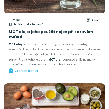
16.12.2021
4 min.
Bc. Michaela Fulínová
MCT olej a jeho použití nejen při zdravém
vaření
MCT olej
je tuk plný zdravějšího typu nasycených mastných
kyselin. V dnešní době se začíná více využívat, a to nejen díky velké
popularitě kokosových olejů, ale i pro jeho přínosy pro naše
zdraví. Pro někoho je pojem
MCT olej
doposud stále neznámý,
pro jiného je již součástí každodenního života jako zdroj
prospěšných tuků ve výživě, pro hubnutí i pro podporu
Zobrazit článek
sportovního výkonu. Spoustu lidí však odrazuje už i pouhý pojem
nasycený tuk, který je spojován se špatným vlivem na náš
organismus.