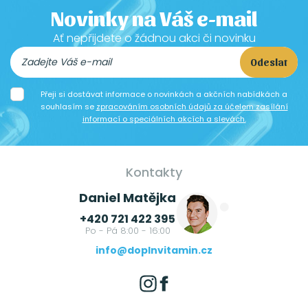
Novinky na Váš e-mail
Ať nepřijdete o žádnou akci či novinku
Odeslat
Přeji si dostávat informace o novinkách a akčních nabídkách a
souhlasím se
zpracováním osobních údajů za účelem zasílání
informací o speciálních akcích a slevách.
Kontakty
Daniel Matějka
+420 721 422 395
Po - Pá 8:00 - 16:00
info@doplnvitamin.cz