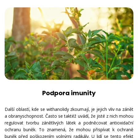
Podpora imunity
Další oblastí, kde se withanolidy zkoumají, je jejich vliv na zánět
a obranyschopnost. Často se taktéž uvádí, že jisté z nich mohou
regulovat tvorbu zánětlivých látek a podněcovat antioxidační
ochranu buněk. To znamená, že mohou přispívat k ochraně
buněk před poškozením volnými radikály. U lidí se tento efekt