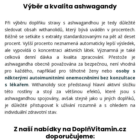
Výběr a kvalita ashwagandy
Při výběru doplňku stravy s ashwagandhou je tedy důležité
sledovat obsah withanolidů, který bývá uváděn v procentech.
Běžně se setkáte s extrakty standardizovanými na pět až deset
procent. Vyšší procento neznamená automaticky lepší výsledek,
ale vypovídá o koncentraci aktivních látek. Významná je také
celková denní dávka a kvalita zpracování. Přestože je
ashwagandha obecně považována za bezpečnou, není vhodná
pro každého, například pro těhotné ženy nebo
osoby s
některými autoimunitními onemocněními bez konzultace
s lékařem
. Withanolidy sice představují hlavní aktivní složku
této rostliny a stojí za většinou efektů, které jsou s
ashwagandhou spojovány, avšak stejně jako u jiných doplňků,
je důležité přistupovat k užívání rozumně a s ohledem na
individuální zdravotní stav.
Z naší nabídky na DoplňVitamin.cz
doporučujeme: