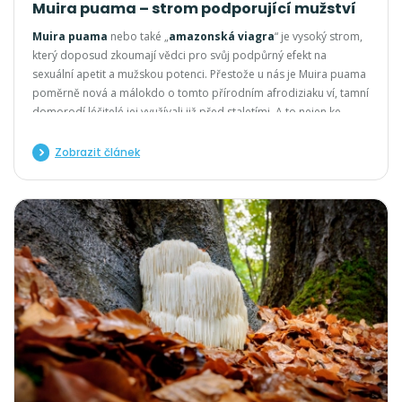
Muira puama – strom podporující mužství
Muira puama
nebo také „
amazonská viagra
“ je vysoký strom,
který doposud zkoumají vědci pro svůj podpůrný efekt na
sexuální apetit a mužskou potenci. Přestože u nás je Muira puama
poměrně nová a málokdo o tomto přírodním afrodiziaku ví, tamní
domorodí léčitelé jej využívali již před staletími. A to nejen ke
zvýšení sexuální touhy, ale i k utlumení trávicích potíží nebo k
vnějšímu použití na poranění kůže
Zobrazit článek