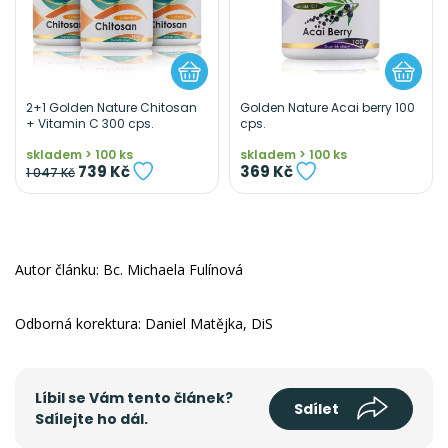
2+1 Golden Nature Chitosan
Golden Nature Acai berry 100
+ Vitamin C 300 cps.
cps.
skladem > 100 ks
skladem > 100 ks
739 Kč
369 Kč
1 047 Kč
Autor článku: Bc. Michaela Fulínová
Odborná korektura: Daniel Matějka, DiS
Líbil se Vám tento článek?
Sdílet
Sdílejte ho dál.