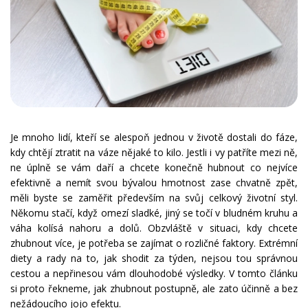
Je mnoho lidí, kteří se alespoň jednou v životě dostali do fáze,
kdy chtějí ztratit na váze nějaké to kilo. Jestli i vy patříte mezi ně,
ne úplně se vám daří a chcete konečně hubnout co nejvíce
efektivně a nemít svou bývalou hmotnost zase chvatně zpět,
měli byste se zaměřit především na svůj celkový životní styl.
Někomu stačí, když omezí sladké, jiný se točí v bludném kruhu a
váha kolísá nahoru a dolů. Obzvláště v situaci, kdy chcete
zhubnout více, je potřeba se zajímat o rozličné faktory. Extrémní
diety a rady na to, jak shodit za týden, nejsou tou správnou
cestou a nepřinesou vám dlouhodobé výsledky. V tomto článku
si proto řekneme, jak zhubnout postupně, ale zato účinně a bez
nežádoucího jojo efektu.