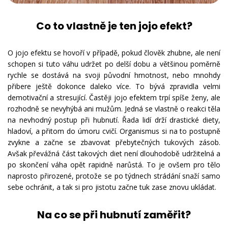
Co to vlastně je ten jojo efekt?
O jojo efektu se hovoří v případě, pokud člověk zhubne, ale není
schopen si tuto váhu udržet po delší dobu a většinou poměrně
rychle se dostává na svoji původní hmotnost, nebo mnohdy
přibere ještě dokonce daleko více. To bývá zpravidla velmi
demotivační a stresující. Častěji jojo efektem trpí spíše ženy, ale
rozhodně se nevyhýbá ani mužům. Jedná se vlastně o reakci těla
na nevhodný postup při hubnutí. Řada lidí drží drastické diety,
hladoví, a přitom do úmoru cvičí. Organismus si na to postupně
zvykne a začne se zbavovat přebytečných tukových zásob.
Avšak převážná část takových diet není dlouhodobě udržitelná a
po skončení váha opět rapidně narůstá. To je ovšem pro tělo
naprosto přirozené, protože se po týdnech strádání snaží samo
sebe ochránit, a tak si pro jistotu začne tuk zase znovu ukládat.
Na co se při hubnutí zaměřit?