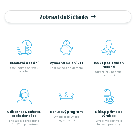
Zobrazit další články
Bleskové dodání
Výhodná balení 2+1
1000+ pozitivních
recenzí
zboží máme opravdu
Nakup více, zaplať méně
skladem
zákazníci u nás rádi
nakupují
Odbornost, ochota,
Bonusový program
Nákup přímo od
profesionalita
výrobce
výhody a slevy pro
registrované
známe své produkty a
vyrábíme poctívé a
rádi Vám poradíme
funkční produkty