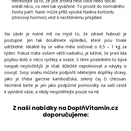
netrestejte za to, že jste zrovna nešli cvičit nebo občas
snědli něco, co není tak vyvážené. To prostě do normálního
života patří. Navíc může příliš vysoká hladina kortizolu
(stresový hormon) vést k nechtěnému přejídání.
Na závěr je nutné mít na mysli to, že zdravé hubnutí je
postupné. Jen tak dosáhnete výsledků, které jsou trvale
udržitelné. Ideálně by se váha měla snižovat o 0,5 – 1 kg za
týden. Pokud máte ovšem větší nadváhu, je běžné, že první kila
půjdou dolů o něco rychleji a snáze. S těmi posledními to bývá
naopak nejsložitější. Je však důležité nepolevovat a návyky si
osvojit. Svoji snahu můžete podpořit některými doplňky stravy,
jako je třeba garcinie kambodžská, zelený čaj či chitosan.
Nicméně berte je jen jako podpůrné pomocníky na vaší cestě
k vysněné váze, a nikdy nespoléhejte pouze na ně.
Z naší nabídky na DoplňVitamin.cz
doporučujeme: