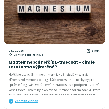
28.02.2025
5 min.
Bc. Michaela Fulínová
Magtein neboli hořčík L-threonát – čím je
tato forma výjimečná?
Hořčík je esenciální minerál, který, jak už nejspíš víte, hraje
klíčovou roli v mnoha biologických procesech. Je nezbytný pro
správné fungování svalů, nervů, metabolismu a podporuje zdraví
kostí i srdce. Ovšem bylo objeveno již mnoho forem hořčíku, které
se liší svou biologickou dostupností a taktéž svým potenciálem.
Jednou z nejmodernějších a nejzajímavějších variant je tzv. hořčík
Zobrazit článek
L-threonát, také nazývaný jako Magtein