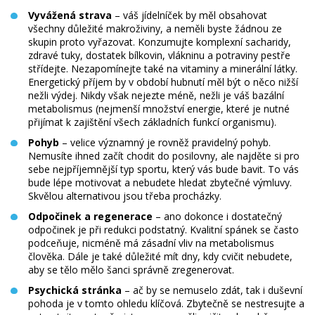
Vyvážená strava
– váš jídelníček by měl obsahovat
všechny důležité makroživiny, a neměli byste žádnou ze
skupin proto vyřazovat. Konzumujte komplexní sacharidy,
zdravé tuky, dostatek bílkovin, vlákninu a potraviny pestře
střídejte. Nezapomínejte také na vitaminy a minerální látky.
Energetický příjem by v období hubnutí měl být o něco nižší
nežli výdej. Nikdy však nejezte méně, nežli je váš bazální
metabolismus (nejmenší množství energie, které je nutné
přijímat k zajištění všech základních funkcí organismu).
Pohyb
– velice významný je rovněž pravidelný pohyb.
Nemusíte ihned začít chodit do posilovny, ale najděte si pro
sebe nejpříjemnější typ sportu, který vás bude bavit. To vás
bude lépe motivovat a nebudete hledat zbytečné výmluvy.
Skvělou alternativou jsou třeba procházky.
Odpočinek a regenerace
– ano dokonce i dostatečný
odpočinek je při redukci podstatný. Kvalitní spánek se často
podceňuje, nicméně má zásadní vliv na metabolismus
člověka. Dále je také důležité mít dny, kdy cvičit nebudete,
aby se tělo mělo šanci správně zregenerovat.
Psychická stránka
– ač by se nemuselo zdát, tak i duševní
pohoda je v tomto ohledu klíčová. Zbytečně se nestresujte a