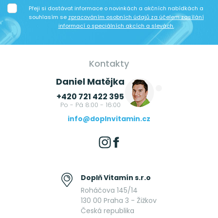
Přeji si dostávat informace o novinkách a akčních nabídkách a
souhlasím se
zpracováním osobních údajů za účelem zasílání
informací o speciálních akcích a slevách.
Kontakty
Daniel Matějka
+420 721 422 395
Po - Pá 8:00 - 16:00
info@doplnvitamin.cz
Doplň Vitamín s.r.o
Roháčova 145/14
130 00 Praha 3 - Žižkov
Česká republika