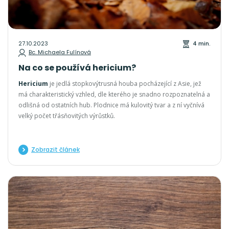
27.10.2023
4 min.
Bc. Michaela Fulínová
Na co se používá hericium?
Hericium
je jedlá stopkovýtrusná houba pocházející z Asie, jež
má charakteristický vzhled, dle kterého je snadno rozpoznatelná a
odlišná od ostatních hub. Plodnice má kulovitý tvar a z ní vyčnívá
velký počet třásňovitých výrůstků.
Zobrazit článek