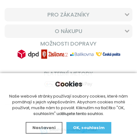
PRO ZÁKAZNÍKY
O NÁKUPU
MOŽNOSTI DOPRAVY
PLATEBNÍ METODY
Cookies
Naše webové stránky používají soubory cookies, které nám
pomáhají s jejich vylepšováním. Abychom cookies mohli
používat, musíte nám to povolit. Kliknutím na tlačítko "OK,
souhlasím" udělujete tento souhlas.
© 2014 - 2026
DoplnVitamin.cz
Nastavení
OK, souhlasím