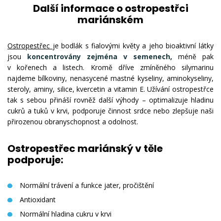
Další informace o ostropestřci
mariánském
Ostropestřec
je bodlák s fialovými květy a jeho bioaktivní látky
jsou
koncentrovány zejména v semenech,
méně pak
v kořenech a listech. Kromě dříve zmíněného silymarinu
najdeme bílkoviny, nenasycené mastné kyseliny, aminokyseliny,
steroly, aminy, silice, kvercetin a vitamin E. Užívání ostropestřce
tak s sebou přináší rovněž další výhody – optimalizuje hladinu
cukrů a tuků v krvi, podporuje činnost srdce nebo zlepšuje naši
přirozenou obranyschopnost a odolnost.
Ostropestřec mariánský v těle
podporuje:
Normální trávení a funkce jater, pročištění
Antioxidant
Normální hladina cukru v krvi