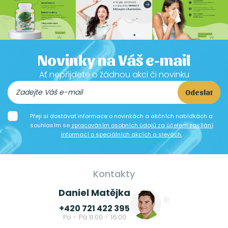
Novinky na Váš e-mail
Ať nepřijdete o žádnou akci či novinku
Odeslat
Přeji si dostávat informace o novinkách a akčních nabídkách a
souhlasím se
zpracováním osobních údajů za účelem zasílání
informací o speciálních akcích a slevách.
Kontakty
Daniel Matějka
+420 721 422 395
Po - Pá 8:00 - 16:00