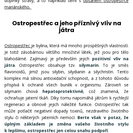
doplňky stravy, a to například těmi s
obsahem ostropestřce
mariánského.
Ostropestřec a jeho příznivý vliv na
játra
Ostropestřec
je bylina, která má mnoho prospěšných vlastností.
Je totiž zásobárnou většího množství látek, jež jsou pro tělo
blahodárné. Zajímavý je především jejich
pozitivní vliv na
játra
. Ostropestřec obsahuje tzv.
silymarin
. To je směs
flavonoidů, jimiž jsou silybin, silydianin a silychristin. Tento
komplex má silnou antioxidační schopnost, a z tohoto důvodu
přispívá k ochraně všech buněk v organismu. Zároveň se
silymarin chová
hepatoprotektivně
, což znamená, že
ochraňuje jaterní tkáň. Díky tomu napomáhá játrům k rychlejší
regeneraci a obnově jejich náležité funkce. Ostropestřec tak
může potlačit negativní dopady toxinů, nezdravého životního
stylu či některých jaterních nemocí.
Berte však v potaz, že
úplným základem je změna vašeho životního stylu
k lepšímu, ostropestřec jen celou snahu podpoří
.