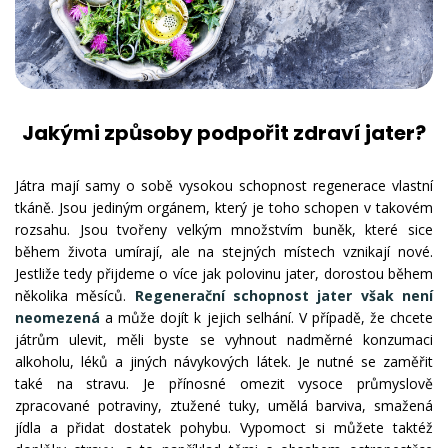
Jakými způsoby podpořit zdraví jater?
Játra mají samy o sobě vysokou schopnost regenerace vlastní
tkáně. Jsou jediným orgánem, který je toho schopen v takovém
rozsahu. Jsou tvořeny velkým množstvím buněk, které sice
během života umírají, ale na stejných místech vznikají nové.
Jestliže tedy přijdeme o více jak polovinu jater, dorostou během
několika měsíců.
Regenerační schopnost jater však není
neomezená
a může dojít k jejich selhání. V případě, že chcete
játrům ulevit, měli byste se vyhnout nadměrné konzumaci
alkoholu, léků a jiných návykových látek. Je nutné se zaměřit
také na stravu. Je přínosné omezit vysoce průmyslově
zpracované potraviny, ztužené tuky, umělá barviva, smažená
jídla a přidat dostatek pohybu. Vypomoct si můžete taktéž