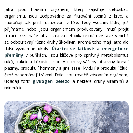
Játra jsou hlavním orgánem, který zajišťuje detoxikaci
organismu. Jsou zodpovědné za filtrování toxinů z krve, a
zabraňují tak jejich usazování v těle. Tedy všechny látky, jež
přijímáme nebo jsou organismem produkovány, musí projít
filtrací skrze naše játra. Taková detoxikace má dvě fáze, v nichž
se odbourávají různé druhy škodlivin. Kromě toho mají játra ale
další významné úkoly.
Účastní se látkové a energetické
přeměny
v buňkách, jsou klíčové pro správný metabolismus
tuků, cukrů a bílkovin, jsou v nich vytvářeny bílkoviny krevní
plazmy, produkují hormony a jiné zase likvidují a produkují žluč,
čímž napomáhají trávení. Dále jsou rovněž zásobním orgánem,
ukládají totiž
glykogen
,
železo
a některé druhy vitaminů a
minerálů.