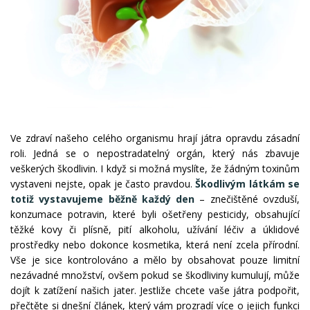
Ve zdraví našeho celého organismu hrají játra opravdu zásadní
roli. Jedná se o nepostradatelný orgán, který nás zbavuje
veškerých škodlivin. I když si možná myslíte, že žádným toxinům
vystaveni nejste, opak je často pravdou.
Škodlivým látkám se
totiž vystavujeme běžně každý den
– znečištěné ovzduší,
konzumace potravin, které byli ošetřeny pesticidy, obsahující
těžké kovy či plísně, pití alkoholu, užívání léčiv a úklidové
prostředky nebo dokonce kosmetika, která není zcela přírodní.
Vše je sice kontrolováno a mělo by obsahovat pouze limitní
nezávadné množství, ovšem pokud se škodliviny kumulují, může
dojít k zatížení našich jater. Jestliže chcete vaše játra podpořit,
přečtěte si dnešní článek, který vám prozradí více o jejich funkci