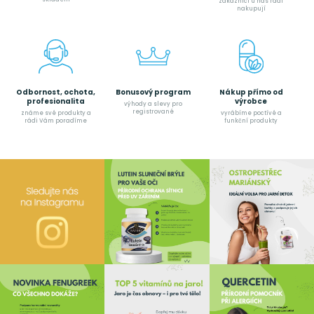
zákazníci u nás rádi
nakupují
Odbornost, ochota,
Bonusový program
Nákup přímo od
profesionalita
výrobce
výhody a slevy pro
registrované
známe své produkty a
vyrábíme poctívé a
rádi Vám poradíme
funkční produkty