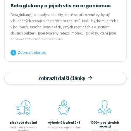
Betaglukany a jejich vliv na organismus
Betaglukany jsou polysacharidy, které se přirozeně vyskytují
v buněčných stěnách některých organismů. Našli bychom je třeba
v houbách, sinicích, kvasinkách, jistých rostlinách a v určitých
druzích bakterií. Jsou tvořeny řetězci molekul glukózy, které jsou
spojeny glykosidovými vazbami.
Zobrazit článek
Zobrazit další články
Bleskové dodání
Výhodná balení 2+1
1000+ pozitivních
recenzí
zboží máme opravdu
Nakup více, zaplať méně
skladem