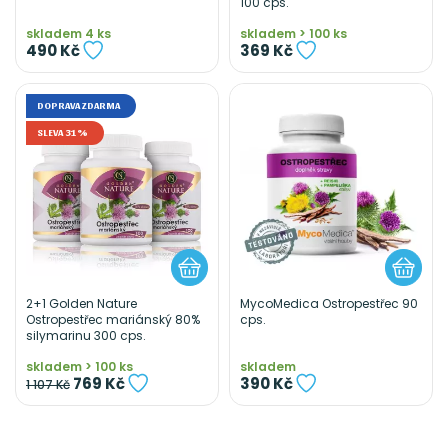
100 cps.
skladem 4 ks
skladem > 100 ks
490 Kč
369 Kč
DOPRAVA ZDARMA
SLEVA 31%
2+1 Golden Nature
MycoMedica Ostropestřec 90
Ostropestřec mariánský 80%
cps.
silymarinu 300 cps.
skladem > 100 ks
skladem
769 Kč
390 Kč
1 107 Kč