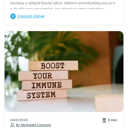
soustavy a vylepšit fyzický výkon. Veškeré aminokyseliny jsou pro
naše tělo nepostradatelné. Jsou hlavní stavební jednotkou
proteinů a peptidů a jejich biologické vlastnosti jsou dány jejich
Zobrazit článek
druhem a složením.
04.10.2024
5 min.
Bc. Michaela Fulínová