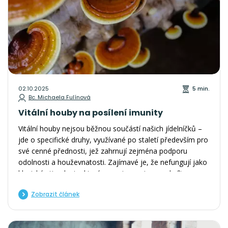
02.10.2025
5 min.
Bc. Michaela Fulínová
Vitální houby na posílení imunity
Vitální houby nejsou běžnou součástí našich jídelníčků –
jde o specifické druhy, využívané po staletí především pro
své cenné přednosti, jež zahrnují zejména podporu
odolnosti a houževnatosti. Zajímavé je, že nefungují jako
klasické stimulanty, které organismus jen na chvíli
„nakopnou“, ale spíše pomáhají nalézt celkovou
Zobrazit článek
rovnováhu.