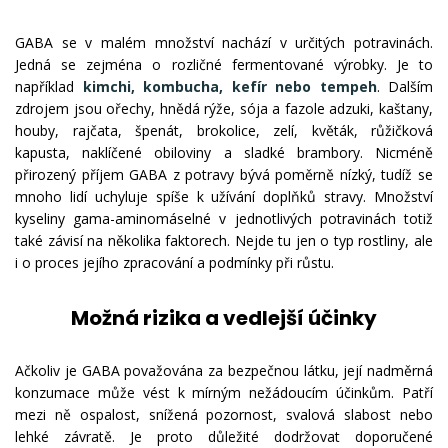
GABA se v malém množství nachází v určitých potravinách.
Jedná se zejména o rozličné fermentované výrobky. Je to
například
kimchi, kombucha, kefír nebo tempeh
. Dalším
zdrojem jsou ořechy, hnědá rýže, sója a fazole adzuki, kaštany,
houby, rajčata, špenát, brokolice, zelí, květák, růžičková
kapusta, naklíčené obiloviny a sladké brambory. Nicméně
přirozený příjem GABA z potravy bývá poměrně nízký, tudíž se
mnoho lidí uchyluje spíše k užívání doplňků stravy. Množství
kyseliny gama-aminomáselné v jednotlivých potravinách totiž
také závisí na několika faktorech. Nejde tu jen o typ rostliny, ale
i o proces jejího zpracování a podmínky při růstu.
Možná rizika a vedlejší účinky
Ačkoliv je GABA považována za bezpečnou látku, její nadměrná
konzumace může vést k mírným nežádoucím účinkům. Patří
mezi ně ospalost, snížená pozornost, svalová slabost nebo
lehké závratě. Je proto důležité dodržovat doporučené