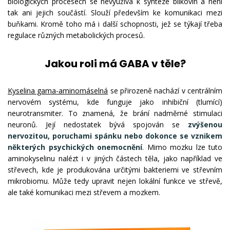
biologických procesech se nevyužívá k syntéze bílkovin a není
tak ani jejich součástí. Slouží především ke komunikaci mezi
buňkami. Kromě toho má i další schopnosti, jež se týkají třeba
regulace různých metabolických procesů.
Jakou roli má GABA v těle?
Kyselina gama-aminomáselná
se přirozeně nachází v centrálním
nervovém systému, kde funguje jako inhibiční (tlumící)
neurotransmiter. To znamená, že brání nadměrné stimulaci
neuronů. Její nedostatek bývá spojován se
zvýšenou
nervozitou, poruchami spánku nebo dokonce se vznikem
některých psychických onemocnění
. Mimo mozku lze tuto
aminokyselinu nalézt i v jiných částech těla, jako například ve
střevech, kde je produkována určitými bakteriemi ve střevním
mikrobiomu. Může tedy upravit nejen lokální funkce ve střevě,
ale také komunikaci mezi střevem a mozkem.