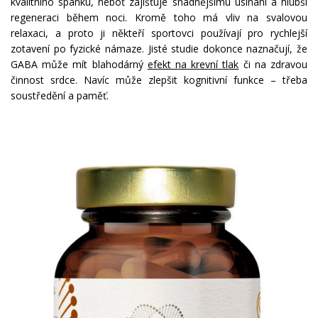
kvalitního spánku, neboť zajišťuje snadnějšímu usínání a hlubší
regeneraci během noci. Kromě toho má vliv na svalovou
relaxaci, a proto ji někteří sportovci používají pro rychlejší
zotavení po fyzické námaze. Jisté studie dokonce naznačují, že
GABA může mít blahodárný
efekt na krevní tlak
či na zdravou
činnost srdce. Navíc může zlepšit kognitivní funkce – třeba
soustředění a paměť.