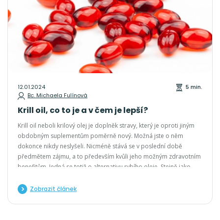
12.01.2024
5 min.
Bc. Michaela Fulínová
Krill oil, co to je a v čem je lepší?
Krill oil neboli krilový olej je doplněk stravy, který je oproti jiným
obdobným suplementům poměrně nový. Možná jste o něm
dokonce nikdy neslyšeli. Nicméně stává se v poslední době
předmětem zájmu, a to především kvůli jeho možným zdravotním
benefitům. Jedná se totiž o alternativu rybího oleje. Stejně jako
rybí tuk, je tento olej zejména bohatým zdrojem omega 3
mastných kyselin. T
Zobrazit článek