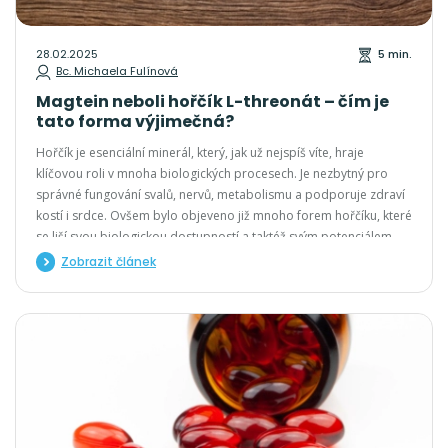
28.02.2025
5 min.
Bc. Michaela Fulínová
Magtein neboli hořčík L-threonát – čím je
tato forma výjimečná?
Hořčík je esenciální minerál, který, jak už nejspíš víte, hraje
klíčovou roli v mnoha biologických procesech. Je nezbytný pro
správné fungování svalů, nervů, metabolismu a podporuje zdraví
kostí i srdce. Ovšem bylo objeveno již mnoho forem hořčíku, které
se liší svou biologickou dostupností a taktéž svým potenciálem.
Jednou z nejmodernějších a nejzajímavějších variant je tzv. hořčík
Zobrazit článek
L-threonát, také nazývaný jako Magtein