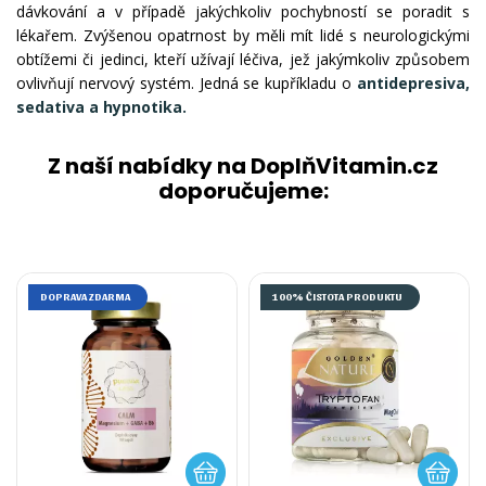
dávkování a v případě jakýchkoliv pochybností se poradit s
lékařem. Zvýšenou opatrnost by měli mít lidé s neurologickými
obtížemi či jedinci, kteří užívají léčiva, jež jakýmkoliv způsobem
ovlivňují nervový systém. Jedná se kupříkladu o
antidepresiva,
sedativa a hypnotika.
Z naší nabídky na DoplňVitamin.cz
doporučujeme:
DOPRAVA ZDARMA
100% ČISTOTA PRODUKTU