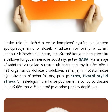
Lidské tělo je složitý a velice komplexní systém, ve kterém
spolupracuje mnoho složek k udržení rovnováhy a zdraví.
Jednou z klíčových sloučenin, jež výrazně koriguje naši psychiku
a celkové fungování nervové soustavy, je tzv.
GABA
, která hraje
zásadní roli v regulaci stresu a uklidnění naší mysli. Přestože ji
náš organismus dokáže produkovat sám, její množství může
být ovlivněno různými faktory, jako je
stres, životní styl či
strava
. V následujícím článku se podíváme na to, co to vlastně
je, jaký účel má v těle a proč je vhodné ji někdy doplňovat.