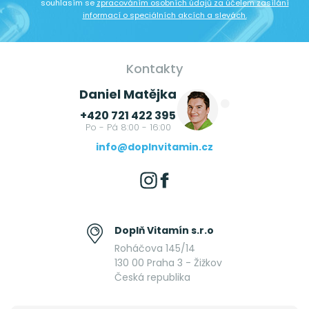
souhlasím se
zpracováním osobních údajů za účelem zasílání
informací o speciálních akcích a slevách.
Kontakty
Daniel Matějka
+420 721 422 395
Po - Pá 8:00 - 16:00
info@doplnvitamin.cz
Doplň Vitamín s.r.o
Roháčova 145/14
130 00 Praha 3 - Žižkov
Česká republika