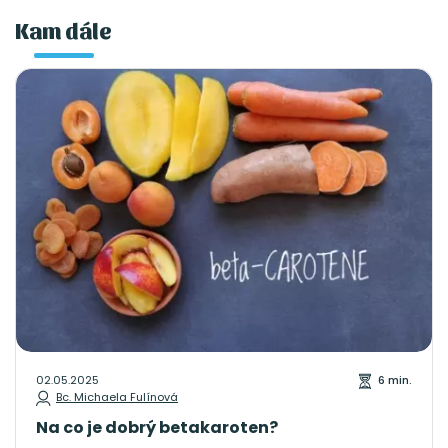
Kam dále
02.05.2025
6 min.
Bc. Michaela Fulínová
Na co je dobrý betakaroten?