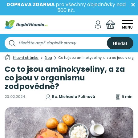
DOPRAVA ZDARMA
pro všechny objednávky nad
500 Kč.
Hledat
Hlavní stránka
Blog
Co to jsou aminokyseliny, a za co jsou v or
Co to jsou aminokyseliny, a za
co jsou v organismu
zodpovědné?
23.02.2024
Bc. Michaela Fulínová
5 min.