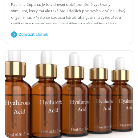
Paullinia Cupana. Je to v dnešní době poměrně využívaný
stimulant, který má ale také řadu dalších pozitivních vlivů na lidský
organismus. Přesto se spoustu lidí zdráhá guaranu vyzkoušet a
radši si pro povzbuzení volí osvědčenou a více běžnou kávu.
Guarana ovšem funguje trošku odlišně, a z tohoto důvodu je i její
Zobrazit článek
výsledný efekt rozdílný.