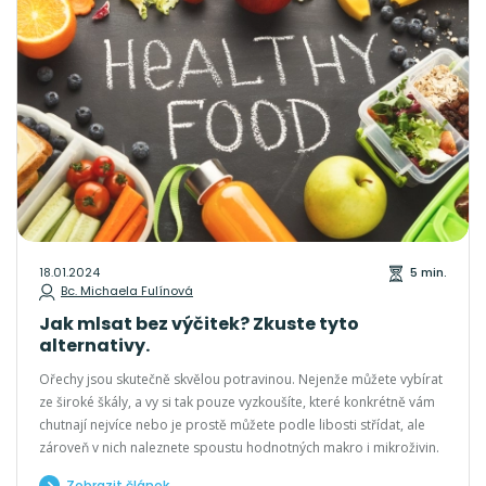
18.01.2024
5 min.
Bc. Michaela Fulínová
Jak mlsat bez výčitek? Zkuste tyto
alternativy.
Ořechy jsou skutečně skvělou potravinou. Nejenže můžete vybírat
ze široké škály, a vy si tak pouze vyzkoušíte, které konkrétně vám
chutnají nejvíce nebo je prostě můžete podle libosti střídat, ale
zároveň v nich naleznete spoustu hodnotných makro i mikroživin.
Zobrazit článek