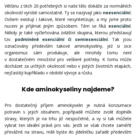
Většinu z těch 20 potřebných si naše tělo dokáže za normálních
okolností vyrobit samostatně. Ty se nazývají jako
neesenciální
.
Ovšem existují i takové, které nesyntetizuje, a my jsme proto
nuceni je přijímat jiným způsobem. Těm se říká
esenciální
.
Někdy je také vyčleňována zvláštní skupina, kterou představují
tzv.
podmíněně esenciální či semiesenciální
. Tak jsou
označovány především takové aminokyseliny, jež si sice
organismus sám produkuje, ale mnohdy tomu není
v dostatečném množství pro veškeré potřeby. K tomu může
docházet za určitých okolností nebo v jistých životních etapách,
nejčastěji kupříkladu v období vývoje a růstu.
Kde aminokyseliny najdeme?
Pro dostatečný příjem aminokyselin je nutná konzumace
potravin s jejich obsahem, popřípadě můžete zvolit doplněk
stravy, kterých je na trhu již nespočetně, a vy si tak můžete
vybrat ten ideální právě pro vás. Jestli se však chcete zaměřit
převážně na stravu, měli byste do jídelníčku zařadit především