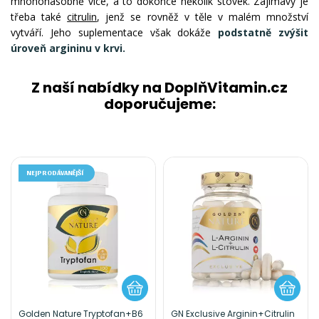
mnohonásobně více, a to dokonce několik stovek. Zajímavý je
třeba také
citrulin
, jenž se rovněž v těle v malém množství
vytváří. Jeho suplementace však dokáže
podstatně zvýšit
úroveň argininu v krvi.
Z naší nabídky na DoplňVitamin.cz
doporučujeme:
NEJPRODÁVANĚJŠÍ
Golden Nature Tryptofan+B6
GN Exclusive Arginin+Citrulin