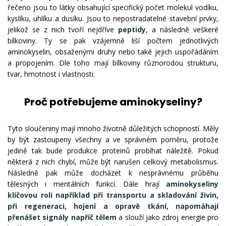
řečeno jsou to látky obsahující specifický počet molekul vodíku,
kyslíku, uhlíku a dusíku. Jsou to nepostradatelné stavební prvky,
jelikož se z nich tvoří nejdříve
peptidy
, a následně veškeré
bílkoviny. Ty se pak vzájemně liší počtem jednotlivých
aminokyselin, obsaženými druhy nebo také jejich uspořádáním
a propojením. Dle toho mají bílkoviny různorodou strukturu,
tvar, hmotnost i vlastnosti.
Proč potřebujeme aminokyseliny?
Tyto sloučeniny mají mnoho životně důležitých schopností. Měly
by být zastoupeny všechny a ve správném poměru, protože
jedině tak bude produkce proteinů probíhat náležitě. Pokud
některá z nich chybí, může být narušen celkový metabolismus.
Následně pak může docházet k nesprávnému průběhu
tělesných i mentálních funkcí. Dále hrají
aminokyseliny
klíčovou roli například při transportu a skladování živin,
při regeneraci, hojení a opravě tkání, napomáhají
přenášet signály napříč tělem
a slouží jako zdroj energie pro