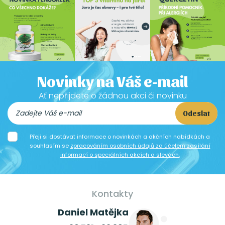
Novinky na Váš e-mail
Ať nepřijdete o žádnou akci či novinku
Odeslat
Přeji si dostávat informace o novinkách a akčních nabídkách a
souhlasím se
zpracováním osobních údajů za účelem zasílání
informací o speciálních akcích a slevách.
Kontakty
Daniel Matějka