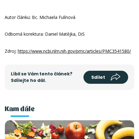
Autor článku: Bc. Michaela Fulínová
Odborná korektura: Daniel Matějka, DiS
Zdroj:
https://www.ncbi.nlm.nih.gov/pmc/articles/PMC3541580/
Líbil se Vám tento článek?
Sdílet
Sdílejte ho dál.
Kam dále