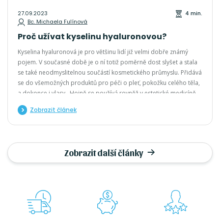
27.09.2023
4 min.
Bc. Michaela Fulínová
Proč užívat kyselinu hyaluronovou?
Kyselina hyaluronová je pro většinu lidí již velmi dobře známý
pojem. V současné době je o ní totiž poměrně dost slyšet a stala
se také neodmyslitelnou součástí kosmetického průmyslu. Přidává
se do všemožných produktů pro péči o pleť, pokožku celého těla,
a dokonce i vlasy. Hojně se používá rovněž v estetické medicíně,
kde se jí nejčetněji využívá pro výplň hlubších vrásek, zvýraznění
Zobrazit článek
kontur či zvětšení rtů.
Zobrazit další články