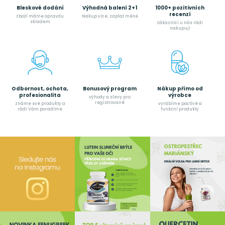
Bleskové dodání
Výhodná balení 2+1
1000+ pozitivních
recenzí
zboží máme opravdu
Nakup více, zaplať méně
skladem
zákazníci u nás rádi
nakupují
Odbornost, ochota,
Bonusový program
Nákup přímo od
profesionalita
výrobce
výhody a slevy pro
registrované
známe své produkty a
vyrábíme poctívé a
rádi Vám poradíme
funkční produkty