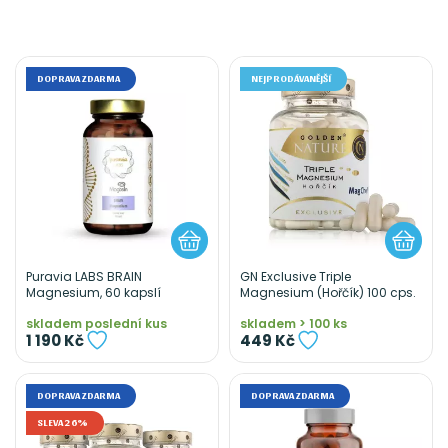
DOPRAVA ZDARMA
NEJPRODÁVANĚJŠÍ
Puravia LABS BRAIN
GN Exclusive Triple
Magnesium, 60 kapslí
Magnesium (Hořčík) 100 cps.
skladem poslední kus
skladem > 100 ks
1 190 Kč
449 Kč
DOPRAVA ZDARMA
DOPRAVA ZDARMA
SLEVA 26%