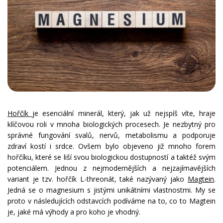
Hořčík
je esenciální minerál, který, jak už nejspíš víte, hraje
klíčovou roli v mnoha biologických procesech. Je nezbytný pro
správné fungování svalů, nervů, metabolismu a podporuje
zdraví kostí i srdce. Ovšem bylo objeveno již mnoho forem
hořčíku, které se liší svou biologickou dostupností a taktéž svým
potenciálem. Jednou z nejmodernějších a nejzajímavějších
variant je tzv. hořčík L-threonát, také nazývaný jako
Magtein
.
Jedná se o magnesium s jistými unikátními vlastnostmi. My se
proto v následujících odstavcích podíváme na to, co to Magtein
je, jaké má výhody a pro koho je vhodný.