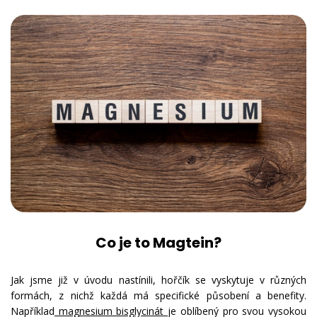
Co je to Magtein?
Jak jsme již v úvodu nastínili, hořčík se vyskytuje v různých
formách, z nichž každá má specifické působení a benefity.
Například
magnesium bisglycinát
je oblíbený pro svou vysokou