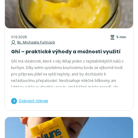
11.12.2025
5 min.
Bc. Michaela Fulínová
Ghí – praktické výhody a možnosti využití
Ghí má vlastnosti, které z něj dělají jeden z nejstabilnějších tuků v
kuchyni. Díky velmi vysokému kouřovému bodu se výborně hodí
pro přípravu jídel na vyšší teploty, aniž by docházelo k
nežádoucímu přepalování. Neobsahuje mléčné bílkoviny ani
laktózu, takže je vhodné i pro ty, jimž běžné máslo nesedí, ale
přesto si chtějí dopřát jeho aroma.
Zobrazit článek