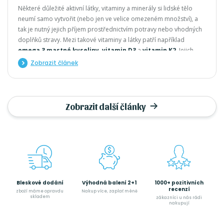
Některé důležité aktivní látky, vitaminy a minerály si lidské tělo
neumí samo vytvořit (nebo jen ve velice omezeném množství), a
tak je nutný jejich příjem prostřednictvím potravy nebo vhodných
doplňků stravy. Mezi takové vitaminy a látky patří například
omega 3 mastné kyseliny
,
vitamin D3
a
vitamin K2
. Jejich
získávání z potravy ale bohužel není tak snadné jako kdysi a výběr
Zobrazit článek
kvalitních doplňků stravy může být také oříšek.
Zobrazit další články
Bleskové dodání
Výhodná balení 2+1
1000+ pozitivních
recenzí
zboží máme opravdu
Nakup více, zaplať méně
skladem
zákazníci u nás rádi
nakupují