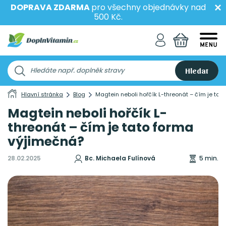
DOPRAVA ZDARMA
pro všechny objednávky nad
500 Kč.
Hledat
Hlavní stránka
Blog
Magtein neboli hořčík L-threonát – čím je ta
Magtein neboli hořčík L-
threonát – čím je tato forma
výjimečná?
28.02.2025
Bc. Michaela Fulínová
5 min.