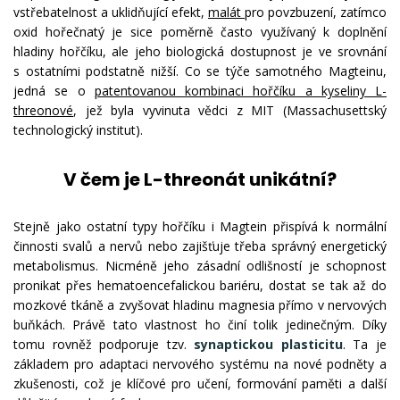
vstřebatelnost a uklidňující efekt,
malát
pro povzbuzení, zatímco
oxid hořečnatý je sice poměrně často využívaný k doplnění
hladiny hořčíku, ale jeho biologická dostupnost je ve srovnání
s ostatními podstatně nižší. Co se týče samotného Magteinu,
jedná se o
patentovanou kombinaci hořčíku a kyseliny L-
threonové
, jež byla vyvinuta vědci z MIT (Massachusettský
technologický institut).
V čem je L-threonát unikátní?
Stejně jako ostatní typy hořčíku i Magtein přispívá k normální
činnosti svalů a nervů nebo zajišťuje třeba správný energetický
metabolismus. Nicméně jeho zásadní odlišností je schopnost
pronikat přes hematoencefalickou bariéru, dostat se tak až do
mozkové tkáně a zvyšovat hladinu magnesia přímo v nervových
buňkách. Právě tato vlastnost ho činí tolik jedinečným. Díky
tomu rovněž podporuje tzv.
synaptickou plasticitu
. Ta je
základem pro adaptaci nervového systému na nové podněty a
zkušenosti, což je klíčové pro učení, formování paměti a další