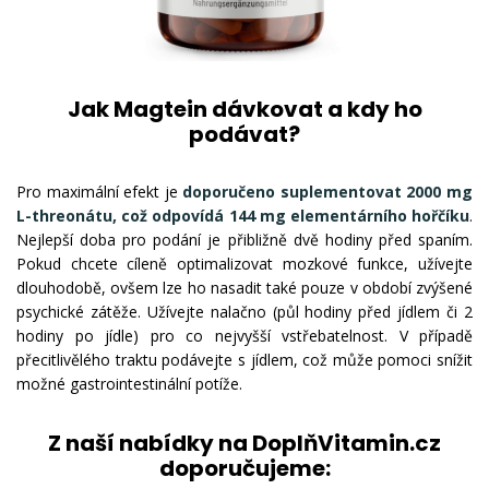
Jak Magtein dávkovat a kdy ho
podávat?
Pro maximální efekt je
doporučeno suplementovat 2000 mg
L-threonátu, což odpovídá 144 mg elementárního hořčíku
.
Nejlepší doba pro podání je přibližně dvě hodiny před spaním.
Pokud chcete cíleně optimalizovat mozkové funkce, užívejte
dlouhodobě, ovšem lze ho nasadit také pouze v období zvýšené
psychické zátěže. Užívejte nalačno (půl hodiny před jídlem či 2
hodiny po jídle) pro co nejvyšší vstřebatelnost. V případě
přecitlivělého traktu podávejte s jídlem, což může pomoci snížit
možné gastrointestinální potíže.
Z naší nabídky na DoplňVitamin.cz
doporučujeme: