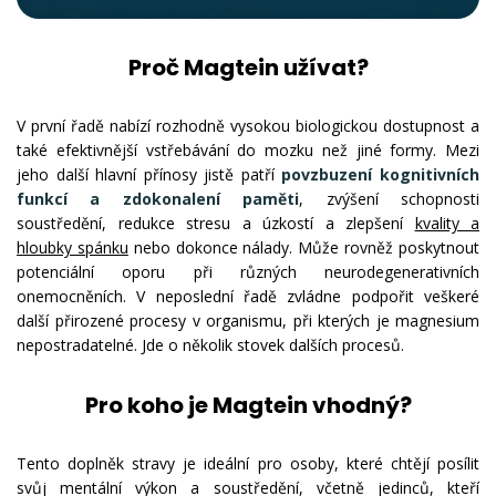
Proč Magtein užívat?
V první řadě nabízí rozhodně vysokou biologickou dostupnost a
také efektivnější vstřebávání do mozku než jiné formy. Mezi
jeho další hlavní přínosy jistě patří
povzbuzení kognitivních
funkcí a zdokonalení paměti
, zvýšení schopnosti
soustředění, redukce stresu a úzkostí a zlepšení
kvality a
hloubky spánku
nebo dokonce nálady. Může rovněž poskytnout
potenciální oporu při různých neurodegenerativních
onemocněních. V neposlední řadě zvládne podpořit veškeré
další přirozené procesy v organismu, při kterých je magnesium
nepostradatelné. Jde o několik stovek dalších procesů.
Pro koho je Magtein vhodný?
Tento doplněk stravy je ideální pro osoby, které chtějí posílit
svůj mentální výkon a soustředění, včetně jedinců, kteří