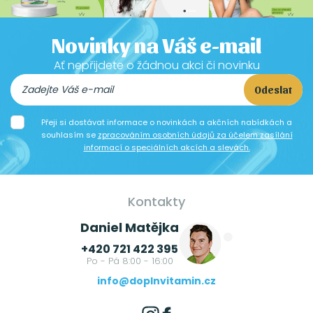
Novinky na Váš e-mail
Ať nepřijdete o žádnou akci či novinku
Odeslat
Přeji si dostávat informace o novinkách a akčních nabídkách a
souhlasím se
zpracováním osobních údajů za účelem zasílání
informací o speciálních akcích a slevách.
Kontakty
Daniel Matějka
+420 721 422 395
Po - Pá 8:00 - 16:00
info@doplnvitamin.cz