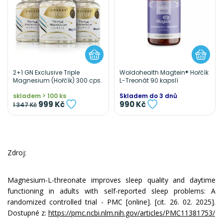
2+1 GN Exclusive Triple
Woldohealth Magtein® Hořčík
Magnesium (Hořčík) 300 cps.
L-Treonát 90 kapslí
skladem > 100 ks
Skladem do 3 dnů
999 Kč
990 Kč
1 347 Kč
Zdroj:
Magnesium-L-threonate improves sleep quality and daytime
functioning in adults with self-reported sleep problems: A
randomized controlled trial - PMC [online]. [cit. 26. 02. 2025].
Dostupné z:
https://pmc.ncbi.nlm.nih.gov/articles/PMC11381753/