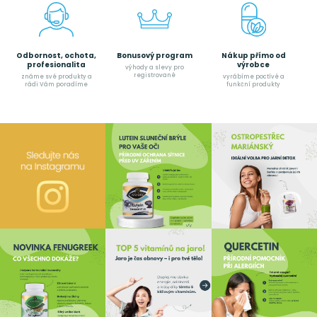
Odbornost, ochota,
Bonusový program
Nákup přímo od
profesionalita
výrobce
výhody a slevy pro
registrované
známe své produkty a
vyrábíme poctívé a
rádi Vám poradíme
funkční produkty