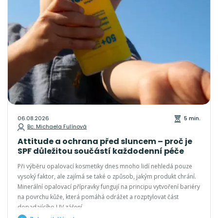
06.08.2026
5 min.
Bc. Michaela Fulínová
Attitude a ochrana před sluncem – proč je
SPF důležitou součástí každodenní péče
Při výběru opalovací kosmetiky dnes mnoho lidí nehledá pouze
vysoký faktor, ale zajímá se také o způsob, jakým produkt chrání.
Minerální opalovací přípravky fungují na principu vytvoření bariéry
na povrchu kůže, která pomáhá odrážet a rozptylovat část
dopadajícího UV záření.