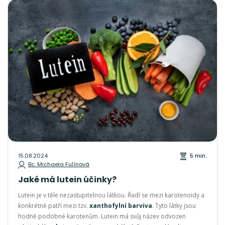
15.08.2024
5 min.
Bc. Michaela Fulínová
Jaké má lutein účinky?
Lutein je v těle nezastupitelnou látkou. Řadí se mezi karotenoidy a
konkrétně patří mezi tzv.
xanthofylní barviva
. Tyto látky jsou
hodně podobné karotenům. Lutein má svůj název odvozen