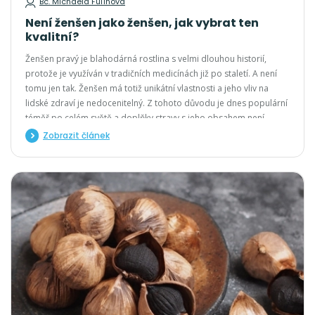
Bc. Michaela Fulínová
Není ženšen jako ženšen, jak vybrat ten
kvalitní?
Ženšen pravý je blahodárná rostlina s velmi dlouhou historií,
protože je využíván v tradičních medicínách již po staletí. A není
tomu jen tak. Ženšen má totiž unikátní vlastnosti a jeho vliv na
lidské zdraví je nedocenitelný. Z tohoto důvodu je dnes populární
téměř po celém světě a doplňky stravy s jeho obsahem není
obtížné sehnat.
Zobrazit článek