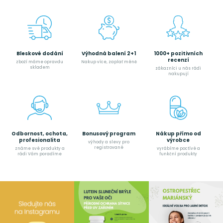
Bleskové dodání
Výhodná balení 2+1
1000+ pozitivních
recenzí
zboží máme opravdu
Nakup více, zaplať méně
skladem
zákazníci u nás rádi
nakupují
Odbornost, ochota,
Bonusový program
Nákup přímo od
profesionalita
výrobce
výhody a slevy pro
registrované
známe své produkty a
vyrábíme poctívé a
rádi Vám poradíme
funkční produkty