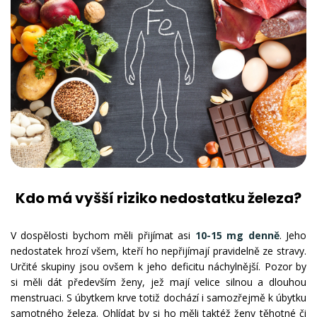
Kdo má vyšší riziko nedostatku železa?
V dospělosti bychom měli přijímat asi
10-15 mg denně
. Jeho
nedostatek hrozí všem, kteří ho nepřijímají pravidelně ze stravy.
Určité skupiny jsou ovšem k jeho deficitu náchylnější. Pozor by
si měli dát především ženy, jež mají velice silnou a dlouhou
menstruaci. S úbytkem krve totiž dochází i samozřejmě k úbytku
samotného
železa
. Ohlídat by si ho měli taktéž ženy těhotné či