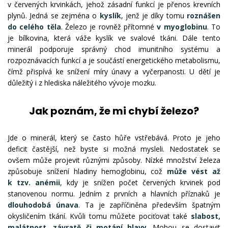
v červených krvinkách, jehož zásadní funkcí je přenos krevních
plynů. Jedná se zejména o
kyslík
, jenž je díky tomu
roznášen
do celého těla
. Železo je rovněž přítomné
v myoglobinu
. To
je bílkovina, která váže kyslík ve svalové tkáni. Dále tento
minerál podporuje správný chod imunitního systému a
rozpoznávacích funkcí a je součástí energetického metabolismu,
čímž přispívá ke snížení míry únavy a vyčerpanosti. U dětí je
důležitý i z hlediska náležitého vývoje mozku.
Jak poznám, že mi chybí železo?
Jde o minerál, který se často hůře vstřebává. Proto je jeho
deficit častější, než byste si možná mysleli. Nedostatek se
ovšem může projevit různými způsoby. Nízké množství železa
způsobuje snížení hladiny hemoglobinu, což
může vést až
k tzv. anémii
, kdy je snížen počet červených krvinek pod
stanovenou normu. Jedním z prvních a hlavních příznaků je
dlouhodobá únava
. Ta je zapříčiněna především špatným
okysličením tkání. Kvůli tomu můžete pociťovat také
slabost,
malátnost, závratě či motání hlavy
. Mohou se dostavit