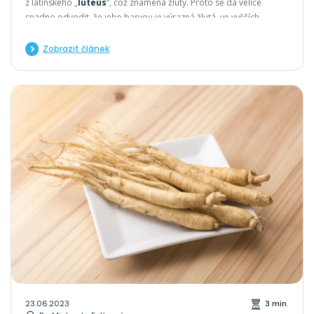
z latinského „
luteus
“, což znamená žlutý. Proto se dá velice
snadno odvodit, že jeho barvou je výrazná žlutá, ve vyšších
koncentracích až žlutooranžová.
Zobrazit článek
23.06.2023
3 min.