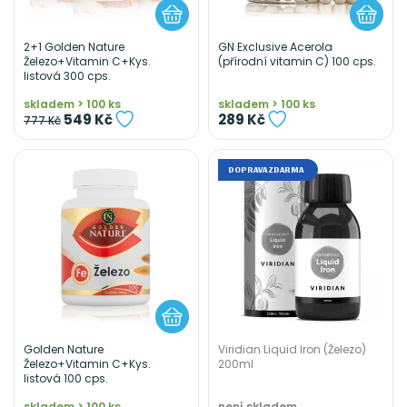
2+1 Golden Nature
GN Exclusive Acerola
Železo+Vitamin C+Kys.
(přírodní vitamin C) 100 cps.
listová 300 cps.
skladem > 100 ks
skladem > 100 ks
549 Kč
289 Kč
777 Kč
DOPRAVA ZDARMA
Golden Nature
Viridian Liquid Iron (Železo)
Železo+Vitamin C+Kys.
200ml
listová 100 cps.
skladem > 100 ks
není skladem