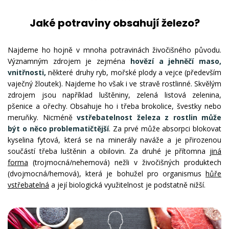
Jaké potraviny obsahují železo?
Najdeme ho hojně v mnoha potravinách živočišného původu.
Významným zdrojem je zejména
hovězí a jehněčí maso,
vnitřnosti,
některé druhy ryb, mořské plody a vejce (především
vaječný žloutek). Najdeme ho však i ve stravě rostlinné. Skvělým
zdrojem jsou například luštěniny, zelená listová zelenina,
pšenice a ořechy. Obsahuje ho i třeba brokolice, švestky nebo
meruňky. Nicméně
vstřebatelnost železa z rostlin může
být o něco problematičtější
. Za prvé může absorpci blokovat
kyselina fytová, která se na minerály naváže a je přirozenou
součástí třeba luštěnin a obilovin. Za druhé je přítomna
jiná
forma
(trojmocná/nehemová) nežli v živočišných produktech
(dvojmocná/hemová), která je bohužel pro organismus
hůře
vstřebatelná
a její biologická využitelnost je podstatně nižší.