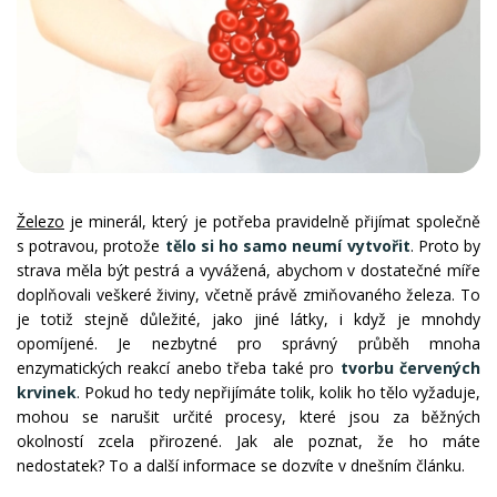
Železo
je minerál, který je potřeba pravidelně přijímat společně
s potravou, protože
tělo si ho samo neumí vytvořit
. Proto by
strava měla být pestrá a vyvážená, abychom v dostatečné míře
doplňovali veškeré živiny, včetně právě zmiňovaného železa. To
je totiž stejně důležité, jako jiné látky, i když je mnohdy
opomíjené. Je nezbytné pro správný průběh mnoha
enzymatických reakcí anebo třeba také pro
tvorbu červených
krvinek
. Pokud ho tedy nepřijímáte tolik, kolik ho tělo vyžaduje,
mohou se narušit určité procesy, které jsou za běžných
okolností zcela přirozené. Jak ale poznat, že ho máte
nedostatek? To a další informace se dozvíte v dnešním článku.