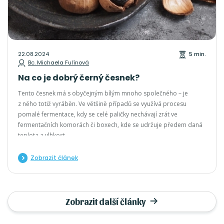
22.08.2024
5 min.
Bc. Michaela Fulínová
Na co je dobrý černý česnek?
Tento česnek má s obyčejným bílým mnoho společného – je
z něho totiž vyráběn. Ve většině případů se využívá procesu
pomalé fermentace, kdy se celé paličky nechávají zrát ve
fermentačních komorách či boxech, kde se udržuje předem daná
teplota a vlhkost.
Zobrazit článek
Zobrazit další články