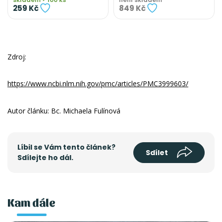
259 Kč
849 Kč
Zdroj:
https://www.ncbi.nlm.nih.gov/pmc/articles/PMC3999603/
Autor článku: Bc. Michaela Fulínová
Líbil se Vám tento článek?
Sdílet
Sdílejte ho dál.
Kam dále