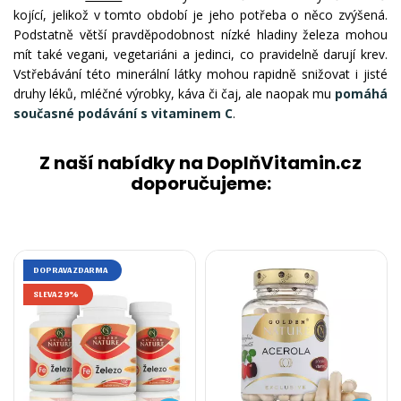
kojící, jelikož v tomto období je jeho potřeba o něco zvýšená.
Podstatně větší pravděpodobnost nízké hladiny železa mohou
mít také vegani, vegetariáni a jedinci, co pravidelně darují krev.
Vstřebávání této minerální látky mohou rapidně snižovat i jisté
druhy léků, mléčné výrobky, káva či čaj, ale naopak mu
pomáhá
současné podávání s vitaminem C
.
Z naší nabídky na DoplňVitamin.cz
doporučujeme:
DOPRAVA ZDARMA
SLEVA 29%