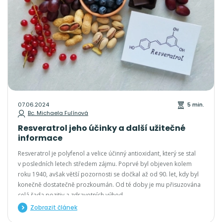
07.06.2024
5 min.
Bc. Michaela Fulínová
Resveratrol jeho účinky a další užitečné
informace
Resveratrol je polyfenol a velice účinný antioxidant, který se stal
v posledních letech středem zájmu. Poprvé byl objeven kolem
roku 1940, avšak větší pozornosti se dočkal až od 90. let, kdy byl
konečně dostatečně prozkoumán. Od té doby je mu přisuzována
celá řada pozitiv a zdravotních výhod
Zobrazit článek