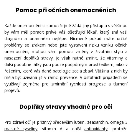
Pomoc při očních onemocněních
Každé onemocnění si samozřejmě žádá jiný přístup a s většinou
by vám měl poradit právě váš ošetřující lékař, který zná vaši
diagnózu a anamnézu nejlépe. Nicméně pokud máte určité
problémy se zrakem nebo jste vystaveni riziku vzniku očních
onemocnění, mohou vám pomoci změny v životním stylu a
nasazení doplňků stravy. Je však nutné zmínit, že vitaminy a
další podobné látky jsou pouze podpůrným prostředkem, nikoliv
řešením, které vás dané patologie zcela zbaví. Většina z nich by
měla být užívána již v rámci prevence. V ostatních případech se
využívají zejména pro zmírnění rychlosti progrese a tlumení
projevů.
Doplňky stravy vhodné pro oči
Pro zdraví očí je příznivý především
lutein
,
zeaxanthin
,
omega 3
mastné kyseliny
, vitamin A a další
antioxidanty
, protože