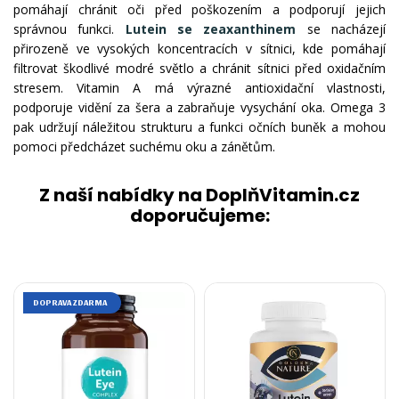
pomáhají chránit oči před poškozením a podporují jejich
správnou funkci.
Lutein se zeaxanthinem
se nacházejí
přirozeně ve vysokých koncentracích v sítnici, kde pomáhají
filtrovat škodlivé modré světlo a chránit sítnici před oxidačním
stresem. Vitamin A má výrazné antioxidační vlastnosti,
podporuje vidění za šera a zabraňuje vysychání oka. Omega 3
pak udržují náležitou strukturu a funkci očních buněk a mohou
pomoci předcházet suchému oku a zánětům.
Z naší nabídky na DoplňVitamin.cz
doporučujeme:
DOPRAVA ZDARMA