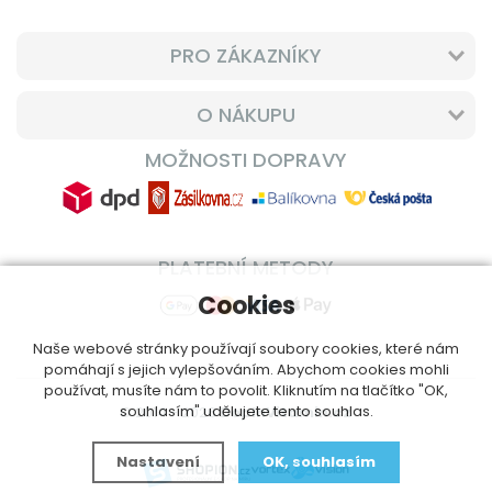
PRO ZÁKAZNÍKY
O NÁKUPU
MOŽNOSTI DOPRAVY
PLATEBNÍ METODY
Cookies
Naše webové stránky používají soubory cookies, které nám
pomáhají s jejich vylepšováním. Abychom cookies mohli
používat, musíte nám to povolit. Kliknutím na tlačítko "OK,
souhlasím" udělujete tento souhlas.
© 2014 - 2026
DoplnVitamin.cz
Nastavení
OK, souhlasím