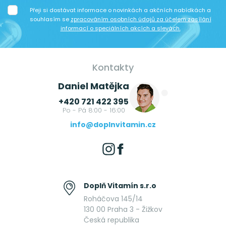
Přeji si dostávat informace o novinkách a akčních nabídkách a
souhlasím se
zpracováním osobních údajů za účelem zasílání
informací o speciálních akcích a slevách.
Kontakty
Daniel Matějka
+420 721 422 395
Po - Pá 8:00 - 16:00
info@doplnvitamin.cz
Doplň Vitamín s.r.o
Roháčova 145/14
130 00 Praha 3 - Žižkov
Česká republika