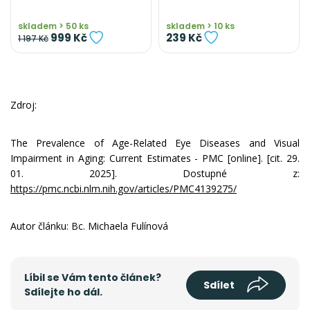
skladem > 50 ks
skladem > 10 ks
999 Kč
239 Kč
1 197 Kč
Zdroj:
The Prevalence of Age-Related Eye Diseases and Visual
Impairment in Aging: Current Estimates - PMC [online]. [cit. 29.
01. 2025]. Dostupné z:
https://pmc.ncbi.nlm.nih.gov/articles/PMC4139275/
Autor článku: Bc. Michaela Fulínová
Líbil se Vám tento článek?
Sdílet
Sdílejte ho dál.