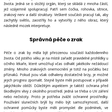
života. Jedná se o složitý orgán, který se skládá z mnoha částí,
jež vzájemně spolupracují. Patří sem čočka, rohovka, sítnice,
zrakový nerv a další struktury. Veškeré součásti pracují tak, aby
zachytily světlo, zaostřily ho a vytvořily z něho obraz, který
následně mozek interpretuje.
Správná péče o zrak
Péče o zrak by měla být přirozenou součástí každodenního
života. Od jistého věku je na místě zařadit pravidelné prohlídky u
očního lékaře, které umožňují včas odhalit jakékoliv nežádoucí
změny. Mnoho zrakových onemocnění je totiž na počátku bez
příznaků. Pokud jsou však odhaleny dostatečně brzy, je možné
jejich progresi zpomalit. Stejně byste měli postupovat v případě
jakýchkoliv obtíží. Důležitým aspektem je taktéž ochrana před
škodlivými vlivy z okolního prostředí. Jedná se třeba o UV záření
nebo nečistoty. Proto je potřeba zvážit ochranné prostředky.
Používání slunečních brýlí by mělo být samozřejmostí, další
ochranné pomůcky byste měli promyslet dle podmínek, ve