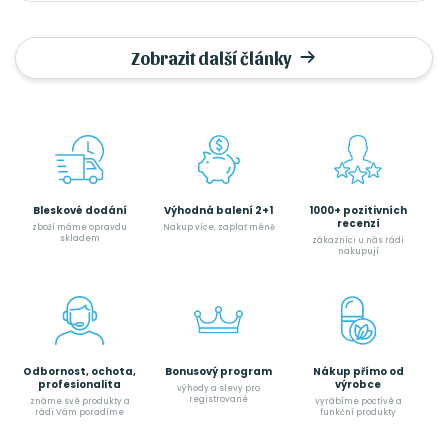
Zobrazit další články
Bleskové dodání
Výhodná balení 2+1
1000+ pozitivních
recenzí
zboží máme opravdu
Nakup více, zaplať méně
skladem
zákazníci u nás rádi
nakupují
Odbornost, ochota,
Bonusový program
Nákup přímo od
profesionalita
výrobce
výhody a slevy pro
registrované
známe své produkty a
vyrábíme poctívé a
rádi Vám poradíme
funkční produkty