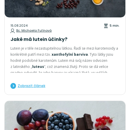
15.08.2024
5 min.
Bc. Michaela Fulínová
Jaké má lutein účinky?
Lutein je v těle nezastupitelnou látkou. Řadí se mezi karotenoidy a
konkrétně patří mezi tzv.
xanthofylní barviva
. Tyto látky jsou
hodně podobné karotenům. Lutein má svůj název odvozen
z latinského „
luteus
“, což znamená žlutý. Proto se dá velice
snadno odvodit, že jeho barvou je výrazná žlutá, ve vyšších
koncentracích až žlutooranžová.
Zobrazit článek