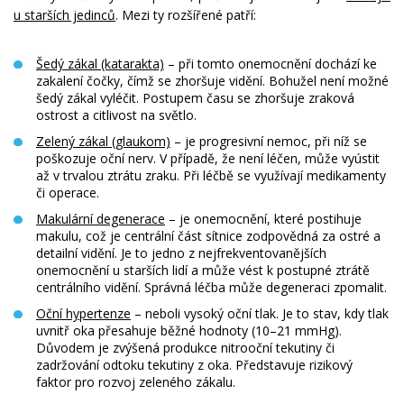
u starších jedinců
. Mezi ty rozšířené patří:
Šedý zákal (katarakta)
– při tomto onemocnění dochází ke
zakalení čočky, čímž se zhoršuje vidění. Bohužel není možné
šedý zákal vyléčit. Postupem času se zhoršuje zraková
ostrost a citlivost na světlo.
Zelený zákal (glaukom)
– je progresivní nemoc, při níž se
poškozuje oční nerv. V případě, že není léčen, může vyústit
až v trvalou ztrátu zraku. Při léčbě se využívají medikamenty
či operace.
Makulární degenerace
– je onemocnění, které postihuje
makulu, což je centrální část sítnice zodpovědná za ostré a
detailní vidění. Je to jedno z nejfrekventovanějších
onemocnění u starších lidí a může vést k postupné ztrátě
centrálního vidění. Správná léčba může degeneraci zpomalit.
Oční hypertenze
– neboli vysoký oční tlak. Je to stav, kdy tlak
uvnitř oka přesahuje běžné hodnoty (10–21 mmHg).
Důvodem je zvýšená produkce nitrooční tekutiny či
zadržování odtoku tekutiny z oka. Představuje rizikový
faktor pro rozvoj zeleného zákalu.