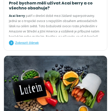
Proč bychom měli užívat Acai berry a co
všechno obsahuje?
Acai berry
patří v dnešní době mezi žádané superpotraviny.
Jedná se o tropické ovoce s nejvyšším obsahem antioxidačních
látek na celém světě. Toto bobulovité ovoce roste především v
Amazonii ve Střední a Jižní Americe a vzdáleně je příbuzné našim
borůvkám nebo malinám. Rostlina, na níž roste, se však borůvčí
ani zdaleka nepodobá. Stejně tak i samotné plody Acai berry jsou
Zobrazit článek
mnohem více nabité biologicky aktivními látkami, které nám
právě
v českém jídelníčku mnohdy chybí. A
to je jeden z důvodů,
proč bychom měli Acai berry užívat.