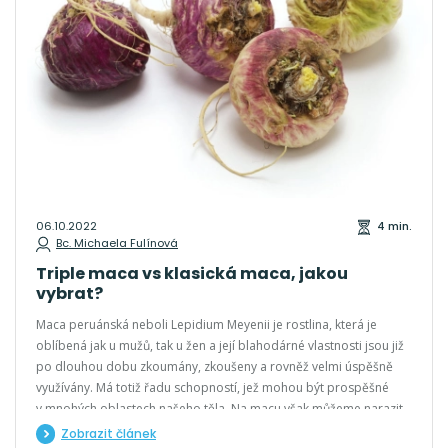
06.10.2022
4 min.
Bc. Michaela Fulínová
Triple maca vs klasická maca, jakou
vybrat?
Maca peruánská neboli Lepidium Meyenii je rostlina, která je
oblíbená jak u mužů, tak u žen a její blahodárné vlastnosti jsou již
po dlouhou dobu zkoumány, zkoušeny a rovněž velmi úspěšně
využívány. Má totiž řadu schopností, jež mohou být prospěšné
v mnohých oblastech našeho těla. Na macu však můžeme narazit
v různých odrůdách. Ty se používají samostatně nebo se také
Zobrazit článek