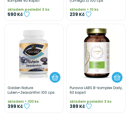
komplex 90 kapslí
(Omega 3) 100 cps
skladem poslední 3 ks
skladem > 10 ks
590 Kč
239 Kč
Golden Nature
Puravia LABS B-komplex Daily,
Lutein+Zeaxanthin 100 cps.
60 kapslí
skladem > 100 ks
skladem poslední 3 ks
399 Kč
389 Kč