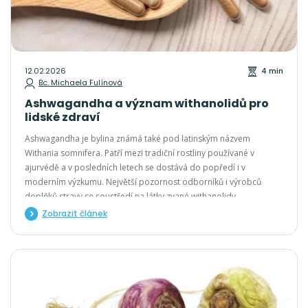
12.02.2026
4 min
Bc. Michaela Fulínová
Ashwagandha a význam withanolidů pro
lidské zdraví
Ashwagandha je bylina známá také pod latinským názvem
Withania somnifera. Patří mezi tradiční rostliny používané v
ajurvédě a v posledních letech se dostává do popředí i v
moderním výzkumu. Největší pozornost odborníků i výrobců
doplňků stravy se soustředí na látky zvané withanolidy
Zobrazit článek