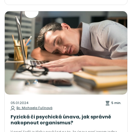
v poslední době přistoupilo k jejich kombinování.
05.01.2024
5 min.
Bc. Michaela Fulínová
Fyzická či psychická únava, jak správně
nakopnout organismus?
V první řadě je třeba poukázat na to, že únava není jenom jedna,