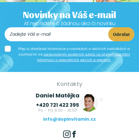
Novinky na Váš e-mail
Ať nepřijdete o žádnou akci či novinku
Odeslat
Přeji si dostávat informace o novinkách a akčních nabídkách a
souhlasím se
zpracováním osobních údajů za účelem zasílání
informací o speciálních akcích a slevách.
Kontakty
Daniel Matějka
+420 721 422 395
Po - Pá 8:00 - 16:00
info@doplnvitamin.cz