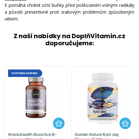
E pomáhá chránit oční buňky před poškozením volnými radikály
a působí preventivně proti zrakovým problémům způsobeným
věkem.
Z naší nabídky na DoplňVitamin.cz
doporučujeme:
DOPRAVA ZDARMA
Woldohealth Bioactive B-
Golden Nature Rybí olej