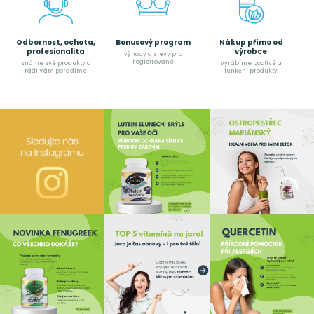
Odbornost, ochota,
Bonusový program
Nákup přímo od
profesionalita
výrobce
výhody a slevy pro
registrované
známe své produkty a
vyrábíme poctívé a
rádi Vám poradíme
funkční produkty