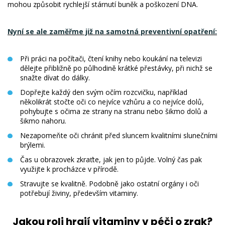
mohou způsobit rychlejší stárnutí buněk a poškození DNA.
Nyní se ale zaměřme již na samotná preventivní opatření:
Při práci na počítači, čtení knihy nebo koukání na televizi
dělejte přibližně po půlhodině krátké přestávky, při nichž se
snažte dívat do dálky.
Dopřejte každý den svým očím rozcvičku, například
několikrát stočte oči co nejvíce vzhůru a co nejvíce dolů,
pohybujte s očima ze strany na stranu nebo šikmo dolů a
šikmo nahoru.
Nezapomeňte oči chránit před sluncem kvalitními slunečními
brýlemi.
Čas u obrazovek zkraťte, jak jen to půjde. Volný čas pak
využijte k procházce v přírodě.
Stravujte se kvalitně. Podobně jako ostatní orgány i oči
potřebují živiny, především vitaminy.
Jakou roli hrají vitaminy v péči o zrak?