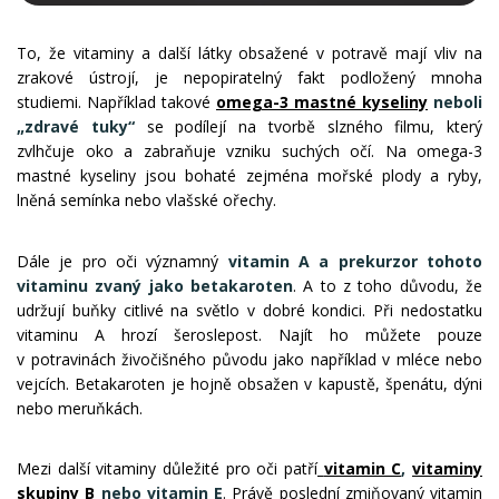
To, že vitaminy a další látky obsažené v potravě mají vliv na
zrakové ústrojí, je nepopiratelný fakt podložený mnoha
studiemi. Například takové
omega-3 mastné kyseliny
neboli
„zdravé tuky“
se podílejí na tvorbě slzného filmu, který
zvlhčuje oko a zabraňuje vzniku suchých očí. Na omega-3
mastné kyseliny jsou bohaté zejména mořské plody a ryby,
lněná semínka nebo vlašské ořechy.
Dále je pro oči významný
vitamin A a prekurzor tohoto
vitaminu zvaný jako betakaroten
. A to z toho důvodu, že
udržují buňky citlivé na světlo v dobré kondici. Při nedostatku
vitaminu A hrozí šeroslepost. Najít ho můžete pouze
v potravinách živočišného původu jako například v mléce nebo
vejcích. Betakaroten je hojně obsažen v kapustě, špenátu, dýni
nebo meruňkách.
Mezi další vitaminy důležité pro oči patří
vitamin C
,
vitaminy
skupiny B
nebo vitamin E
. Právě poslední zmiňovaný vitamin