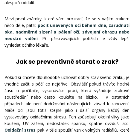
alespoň oddálit.
Mezi první známky, které vám prozradí, že se s vaším zrakem
něco děje, patří:
pocit unavených očí během dne, zarudnutí
oka, nadměrné slzení a pálení očí, zdvojení obrazu nebo
neostré vidění
. Při přetrvávajících potížích je vždy lepší
vyhledat očního lékaře.
Jak se preventivně starat o zrak?
Pokud si chcete dlouhodobě uchovat dobrý stav svého zraku, je
vhodné začít s péčí co nejdříve. Obzvlášť pokud trávíte hodně
času u počítače, vykonáváte práci, která vyžaduje zrakové
soustředění nebo často koukáte na blízko. I v ostatních
případech ale není dodržování následujících zásad k zahození.
Naše oči jsou totiž stejně jako i další orgány každý den
vystavovány oxidačnímu stresu. Ten způsobují okolní vlivy jako
kouření, UV záření, nedostatek spánku, špatné ovzduší atd.
Oxidační stres
pak v těle spouští vznik volných radikálů, které