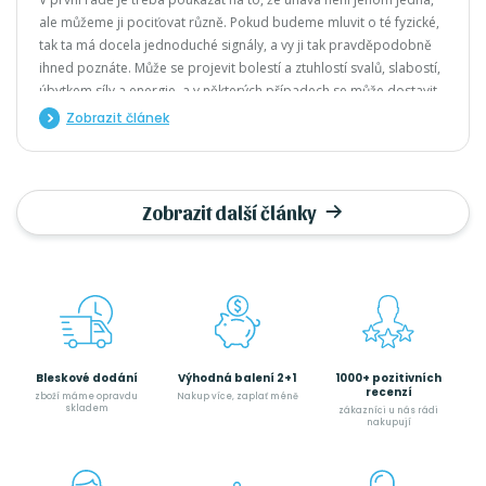
ale můžeme ji pociťovat různě. Pokud budeme mluvit o té fyzické,
tak ta má docela jednoduché signály, a vy ji tak pravděpodobně
ihned poznáte. Může se projevit bolestí a ztuhlostí svalů, slabostí,
úbytkem síly a energie, a v některých případech se může dostavit
dokonce svalový třes a křeče. Psychickou únavu nemusíme tak
Zobrazit článek
snadno identifikovat, protože ne vždy si uvědomujeme, že i v této
oblasti má člověk určité kapacity. Mentální práce je rozmanitá a
náš mozek pracuje vlastně nepřetržitě.
Zobrazit další články
Bleskové dodání
Výhodná balení 2+1
1000+ pozitivních
recenzí
zboží máme opravdu
Nakup více, zaplať méně
skladem
zákazníci u nás rádi
nakupují