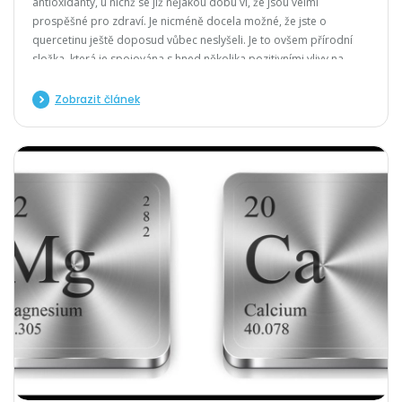
antioxidanty, u nichž se již nějakou dobu ví, že jsou velmi
prospěšné pro zdraví. Je nicméně docela možné, že jste o
quercetinu ještě doposud vůbec neslyšeli. Je to ovšem přírodní
složka, která je spojována s hned několika pozitivními vlivy na
lidský organismus, a pravděpodobně ji dokonce do těla v jistých
dávkách dodáváte pravidelně
Zobrazit článek