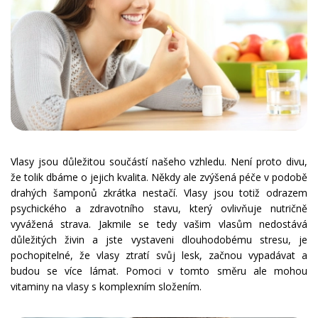
Vlasy jsou důležitou součástí našeho vzhledu. Není proto divu,
že tolik dbáme o jejich kvalita. Někdy ale zvýšená péče v podobě
drahých šamponů zkrátka nestačí. Vlasy jsou totiž odrazem
psychického a zdravotního stavu, který ovlivňuje nutričně
vyvážená strava. Jakmile se tedy vašim vlasům nedostává
důležitých živin a jste vystaveni dlouhodobému stresu, je
pochopitelné, že vlasy ztratí svůj lesk, začnou vypadávat a
budou se více lámat. Pomoci v tomto směru ale mohou
vitaminy na vlasy s komplexním složením.