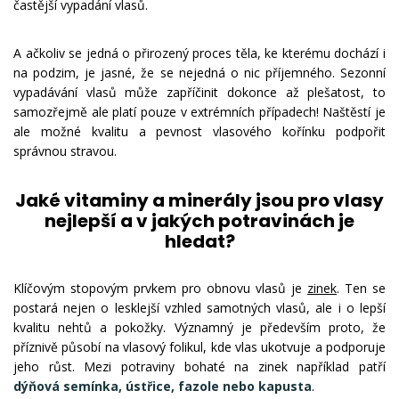
častější vypadání vlasů.
A ačkoliv se jedná o přirozený proces těla, ke kterému dochází i
na podzim, je jasné, že se nejedná o nic příjemného. Sezonní
vypadávání vlasů může zapříčinit dokonce až plešatost, to
samozřejmě ale platí pouze v extrémních případech! Naštěstí je
ale možné kvalitu a pevnost vlasového kořínku podpořit
správnou stravou.
Jaké vitaminy a minerály jsou pro vlasy
nejlepší a v jakých potravinách je
hledat?
Klíčovým stopovým prvkem pro obnovu vlasů je
zinek
. Ten se
postará nejen o lesklejší vzhled samotných vlasů, ale i o lepší
kvalitu nehtů a pokožky. Významný je především proto, že
příznivě působí na vlasový folikul, kde vlas ukotvuje a podporuje
jeho růst. Mezi potraviny bohaté na zinek například patří
dýňová semínka, ústřice, fazole nebo kapusta
.