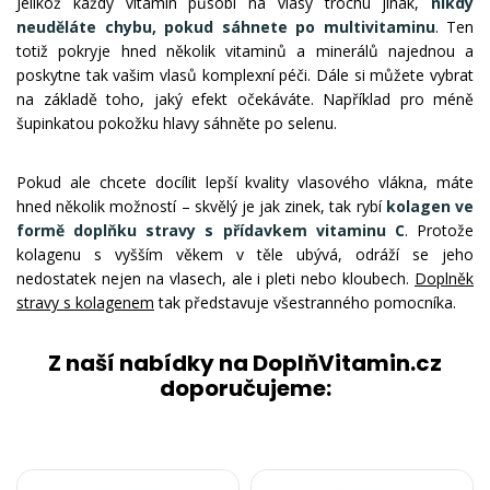
Jelikož každý vitamin působí na vlasy trochu jinak,
nikdy
neuděláte chybu, pokud sáhnete po multivitaminu
. Ten
totiž pokryje hned několik vitaminů a minerálů najednou a
poskytne tak vašim vlasů komplexní péči. Dále si můžete vybrat
na základě toho, jaký efekt očekáváte. Například pro méně
šupinkatou pokožku hlavy sáhněte po selenu.
Pokud ale chcete docílit lepší kvality vlasového vlákna, máte
hned několik možností – skvělý je jak zinek, tak rybí
kolagen ve
formě doplňku stravy
s přídavkem vitaminu C
. Protože
kolagenu s vyšším věkem v těle ubývá, odráží se jeho
nedostatek nejen na vlasech, ale i pleti nebo kloubech.
Doplněk
stravy s kolagenem
tak představuje všestranného pomocníka.
Z naší nabídky na DoplňVitamin.cz
doporučujeme: