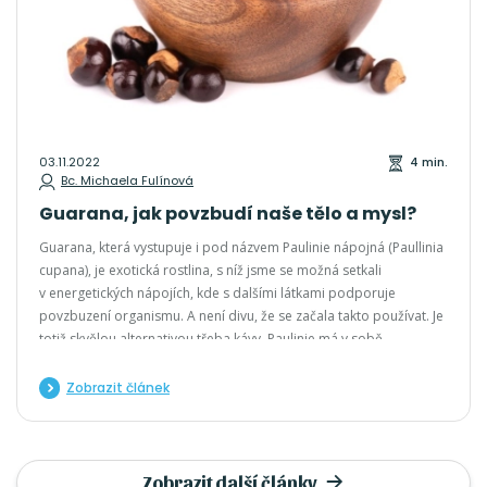
03.11.2022
4 min.
Bc. Michaela Fulínová
Guarana, jak povzbudí naše tělo a mysl?
Guarana, která vystupuje i pod názvem Paulinie nápojná (Paullinia
cupana), je exotická rostlina, s níž jsme se možná setkali
v energetických nápojích, kde s dalšími látkami podporuje
povzbuzení organismu. A není divu, že se začala takto používat. Je
totiž skvělou alternativou třeba kávy. Paulinie má v sobě
různorodé prospěšné složky. Jejich největší koncentrace se
nachází právě v semenech, proto jsou využívány a zpracovány do
Zobrazit článek
doplňků stravy především ty
Zobrazit další články