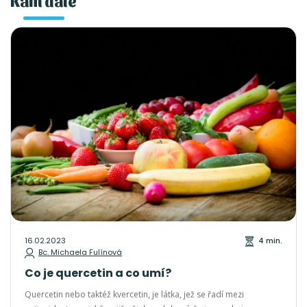
Kam dále
16.02.2023
4 min.
Bc. Michaela Fulínová
Co je quercetin a co umí?
Quercetin nebo taktéž kvercetin, je látka, jež se řadí mezi