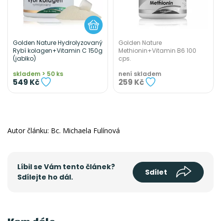
Golden Nature Hydrolyzovaný
Golden Nature
Rybí kolagen+Vitamin C 150g
Methionin+Vitamin B6 100
(jablko)
cps.
skladem > 50 ks
není skladem
549 Kč
259 Kč
Autor článku: Bc. Michaela Fulínová
Líbil se Vám tento článek?
Sdílet
Sdílejte ho dál.