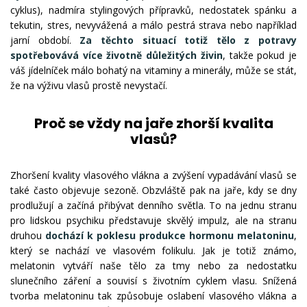
cyklus), nadmíra stylingových přípravků, nedostatek spánku a
tekutin, stres, nevyvážená a málo pestrá strava nebo například
jarní období.
Za těchto situací totiž tělo z potravy
spotřebovává více životně důležitých živin
, takže pokud je
váš jídelníček málo bohatý na vitaminy a minerály, může se stát,
že na výživu vlasů prostě nevystačí.
Proč se vždy na jaře zhorší kvalita
vlasů?
Zhoršení kvality vlasového vlákna a zvýšení vypadávání vlasů se
také často objevuje sezoně. Obzvláště pak na jaře, kdy se dny
prodlužují a začíná přibývat denního světla. To na jednu stranu
pro lidskou psychiku představuje skvělý impulz, ale na stranu
druhou
dochází k poklesu produkce hormonu melatoninu
,
který se nachází ve vlasovém folikulu. Jak je totiž známo,
melatonin vytváří naše tělo za tmy nebo za nedostatku
slunečního záření a souvisí s životním cyklem vlasu. Snížená
tvorba melatoninu tak způsobuje oslabení vlasového vlákna a