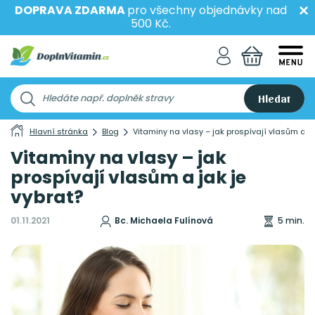
DOPRAVA ZDARMA
pro všechny objednávky nad
500 Kč.
Hledat
Hlavní stránka
Blog
Vitaminy na vlasy – jak prospívají vlasům a ja
Vitaminy na vlasy – jak
prospívají vlasům a jak je
vybrat?
01.11.2021
Bc. Michaela Fulínová
5 min.