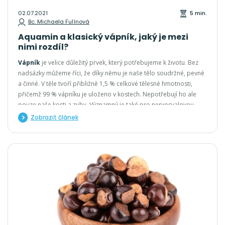
02.07.2021
5 min.
Bc. Michaela Fulínová
Aquamin a klasický vápník, jaký je mezi
nimi rozdíl?
Vápník
je velice důležitý prvek, který potřebujeme k životu. Bez
nadsázky můžeme říci, že díky němu je naše tělo soudržné, pevné
a činné. V těle tvoří přibližně 1,5 % celkové tělesné hmotnosti,
přičemž 99 % vápníku je uloženo v kostech. Nepotřebují ho ale
pouze naše kosti a zuby. Významný je také pro nervosvalovou
činnost, srážení krve, imunitu nebo hojení ran.
Zobrazit článek