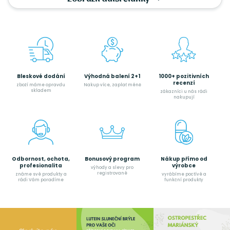
Bleskové dodání
Výhodná balení 2+1
1000+ pozitivních
recenzí
zboží máme opravdu
Nakup více, zaplať méně
skladem
zákazníci u nás rádi
nakupují
Odbornost, ochota,
Bonusový program
Nákup přímo od
profesionalita
výrobce
výhody a slevy pro
registrované
známe své produkty a
vyrábíme poctívé a
rádi Vám poradíme
funkční produkty