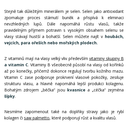
Stejně tak důležitým minerálem je selen. Selen jako antioxidant
zpomaluje proces stárnutí buněk a přispívá k eliminaci
nevzhledných lupů. Dále napomáhá růstu vlasů, takže
pravidelným příjmem potravin s vysokým obsahem selenu se
vlasy stávají hustší a bohatší. Selen můžete najít v
houbách,
vejcích, para ořeších nebo mořských plodech.
Z vitaminů mají na vlasy velký vliv především
vitaminy skupiny B
a vitamin C
. Vitaminy B všeobecně působí na vlasy od kořínků
až po konečky, přičemž dokonce regulují tvorbu kožního mazu.
Vitamin C zase podporuje prokrvení vlasové pokožky, zesiluje
strukturu vlasu, a hlavně napomáhá lepší produkci kolagenu.
Bohatým zdrojem „béčka“ jsou
kvasnice
a „céčka“ zejména
šípky
.
Nesmíme zapomenout také na doplňky stravy jako je rybí
kolagen či
saw palmetto
, které podporují růst a kvalitu vlasů.