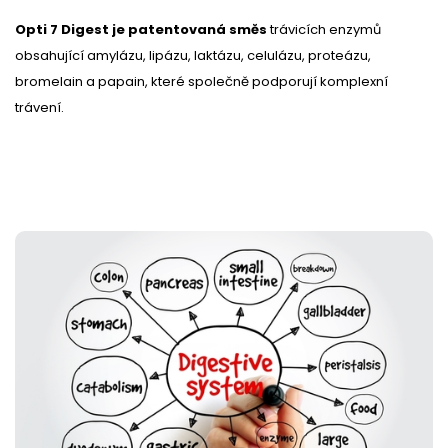
Opti 7 Digest je patentovaná směs
trávicích enzymů
obsahující amylázu, lipázu, laktázu, celulázu, proteázu,
bromelain a papain, které společně podporují komplexní
trávení.