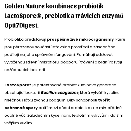
Golden Nature kombinace
probiotik
LactoSpore®, prebiotik a trávicích enzymů
Opti7Digest.
Probiotika
představují
prospěšné živé mikroorganismy
, které
jsou přirozenou součástí střevního prostředí a zásadně se
podílejí na jeho správném fungování. Pomáhají udržovat
vyváženou střevní mikroflóru, podporují trávení a brání rozvoji
nežádoucích bakterií.
LactoSpore®
je patentované probiotikum nové generace
obsahující bakterii
Bacillus coagulans
, která vytváří kyselinu
mléčnou i látku zvanou coagulin. Díky schopnosti
tvořit
ochranné spory
patří mezi půdní probiotika a je mimořádně
odolné vůči žaludečním kyselinám, teplotním výkyvům i dalším
vnějším vlivům.