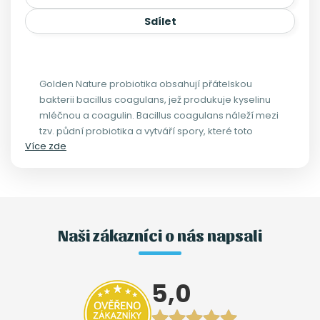
Sdílet
Golden Nature probiotika obsahují přátelskou
bakterii bacillus coagulans, jež produkuje kyselinu
mléčnou a coagulin. Bacillus coagulans náleží mezi
tzv. půdní probiotika a vytváří spory, které toto
Více zde
probiotikum chrání před žaludečními šťávami,
změnami teplot a dalšími negativními vlivy.
Naši zákazníci o nás napsali
5,0