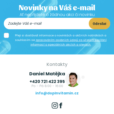
Novinky na Váš e-mail
Ať nepřijdete o žádnou akci či novinku
Odeslat
Přeji si dostávat informace o novinkách a akčních nabídkách a
souhlasím se
zpracováním osobních údajů za účelem zasílání
informací o speciálních akcích a slevách.
Kontakty
Daniel Matějka
+420 721 422 395
Po - Pá 8:00 - 16:00
info@doplnvitamin.cz