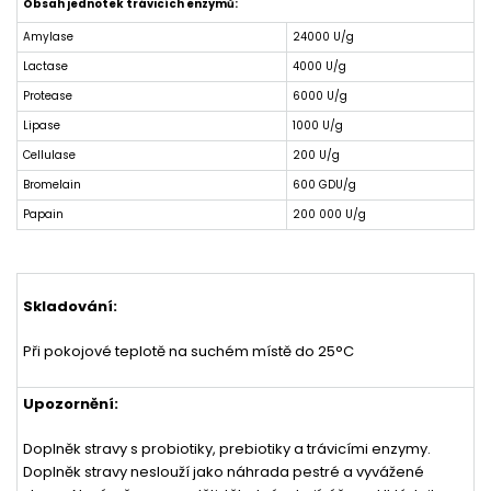
Obsah jednotek trávicích enzymů:
Amylase
24000 U/g
Lactase
4000 U/g
Protease
6000 U/g
Lipase
1000 U/g
Cellulase
200 U/g
Bromelain
600 GDU/g
Papain
200 000 U/g
Skladován
í:
Při pokojové teplotě na suchém místě do 25°C
Upozornění:
Doplněk stravy s probiotiky, prebiotiky a trávicími enzymy.
Doplněk stravy neslouží jako náhrada pestré a vyvážené