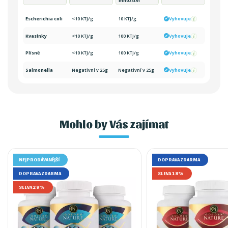
množství
Escherichia coli
<10 KTJ/g
10 KTJ/g
Vyhovuje
Kvasinky
<10 KTJ/g
100 KTJ/g
Vyhovuje
Plísně
<10 KTJ/g
100 KTJ/g
Vyhovuje
Salmonella
Negativní v 25g
Negativní v 25g
Vyhovuje
Mohlo by Vás zajímat
NEJPRODÁVANĚJŠÍ
DOPRAVA ZDARMA
DOPRAVA ZDARMA
SLEVA 18%
SLEVA 29%