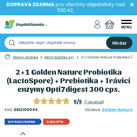
DOPRAVA ZDARMA
pro všechny objednávky nad
500 Kč.
Hledat
Hlavní stránka
Akční balíčky 2+1
2+1 Golden Nature Probiotika (La
2+1 Golden Nature Probiotika
(LactoSpore) + Prebiotika + Trávicí
enzymy Opti7digest 300 cps.
5/5
(1 recenze)
Kód:
GN2100044
Výrobce:
Golden Nature
DOPRAVA ZDARMA
SLEVA 27%