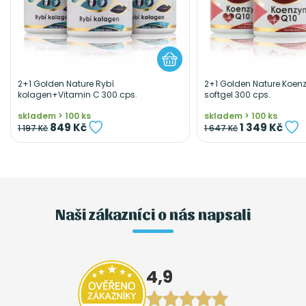
2+1 Golden Nature Rybí
2+1 Golden Nature Koe
kolagen+Vitamin C 300 cps.
softgel 300 cps.
skladem > 100 ks
skladem > 100 ks
849 Kč
1 349 Kč
1 197 Kč
1 647 Kč
Naši zákazníci o nás napsali
4,9