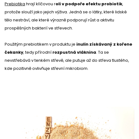
Prebiotika
hrají klíčovou r
oli v podpoře efektu probiotik
,
protože slouží jako jejich výživa. Jedná se o látky, které lidské
tělo nestráví, ale které výrazně podporují růst a aktivitu
prospěšných bakterií ve střevech.
Použitým prebiotikem v produktu je
inulin získávaný z kořene
čekanky
, tedy přírodní
rozpustná vláknina
. Ta se
nevstřebává v tenkém střevě, ale putuje až do střeva tlustého,
kde pozitivně ovlivňuje střevní mikrobiom.