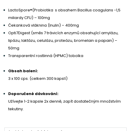
LactoSpore®(Probiotika s obsahem Bacillus coagulans -1,5
miliardy CFU) – 100mg
Čekanková vláknina (Inulin) – 400mg
Opti7Digest (směs 7 trávicích enzymů obsahující amylázu,
lipázu, laktázu, celulázu, proteázu, bromelain a papain) –
50mg
Transparentní rostlinná (HPMC) tobolka
Obsah balení:
3 x 100 cps. (celkem 300 kapslí)
Doporučené dávkování:
Užívejte 1-2 kapsle 2x denně, zapít dostatečným množstvím
tekutiny.