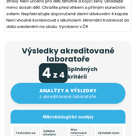
stravy. Není určeno pro děti, těhotné a kojící ženy. Ukládejte
mimo dosah dětí. Chraňte před vlhkem a přímým slunečním
svitem. Nepřekračujte doporučené denní dávkování 4 kapsle.
Není vhodné kombinovat s alkoholem. Minimální trvanlivost do
data uvedeném na obalu. Vyrobeno v ČR.
Výsledky akreditované
laboratoře
4
Splněných
z 4
kritérií
ANALÝZY A VÝSLEDKY
z akreditované laboratoře.
Mikrobiologické analýzy
Max.
Zjištěné
Testováno na:
tolerovaná
Výsledek testu
množství