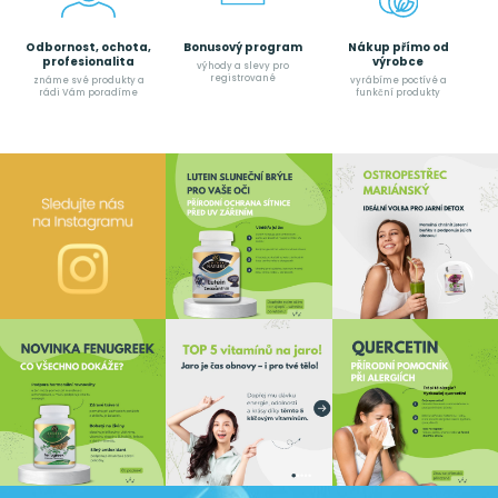
Odbornost, ochota,
Bonusový program
Nákup přímo od
profesionalita
výrobce
výhody a slevy pro
registrované
známe své produkty a
vyrábíme poctívé a
rádi Vám poradíme
funkční produkty