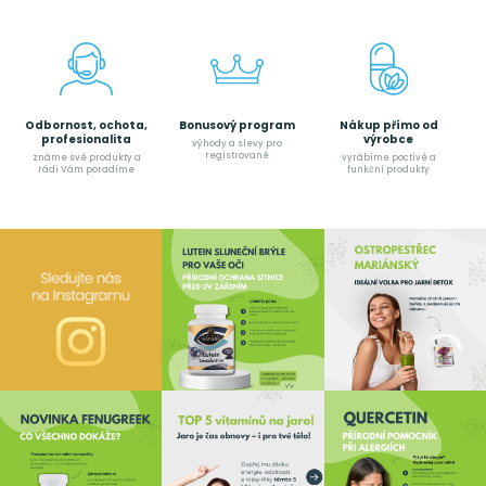
Odbornost, ochota,
Bonusový program
Nákup přímo od
profesionalita
výrobce
výhody a slevy pro
registrované
známe své produkty a
vyrábíme poctívé a
rádi Vám poradíme
funkční produkty