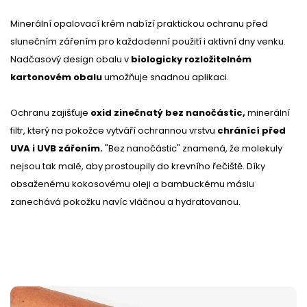
Minerální opalovací krém nabízí praktickou ochranu před
slunečním zářením pro každodenní použití i aktivní dny venku.
Nadčasový design obalu v
biologicky rozložitelném
kartonovém obalu
umožňuje snadnou aplikaci.
Ochranu zajišťuje
oxid zinečnatý bez nanočástic,
minerální
filtr, který na pokožce vytváří ochrannou vrstvu
chránící před
UVA i UVB zářením.
"Bez nanočástic" znamená, že molekuly
nejsou tak malé, aby prostoupily do krevního řečiště. Díky
obsaženému kokosovému oleji a bambuckému máslu
zanechává pokožku navíc vláčnou a hydratovanou.