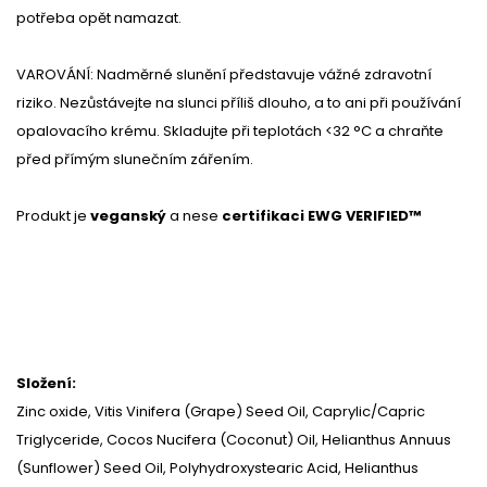
potřeba opět namazat.
VAROVÁNÍ: Nadměrné slunění představuje vážné zdravotní
riziko. Nezůstávejte na slunci příliš dlouho, a to ani při používání
opalovacího krému. Skladujte při teplotách <32 °C a chraňte
před přímým slunečním zářením.
Produkt je
veganský
a nese
certifikaci EWG VERIFIED™
Složení:
Zinc oxide, Vitis Vinifera (Grape) Seed Oil, Caprylic/Capric
Triglyceride, Cocos Nucifera (Coconut) Oil, Helianthus Annuus
(Sunflower) Seed Oil, Polyhydroxystearic Acid, Helianthus