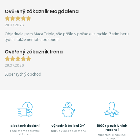
Ověřený zákazník Magdalena
28.07.2026
Objednala jsem Maca Triple, vše přišlo v pořádku a rychle. Zatím beru
týden, takže nemohu posoudit.
Ověřený zákazník Irena
28.07.2026
Super rychlý obchod
Bleskové dodání
Výhodná balení 2+1
1000+ pozitivních
recenzí
zboží máme opravdu
Nakup více, zaplať méně
skladem
zákazníci u nás rádi
nakupují