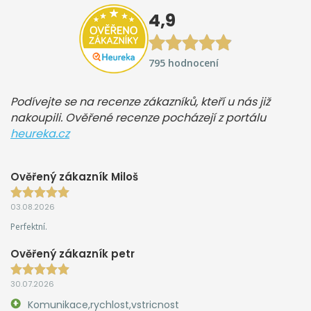
4,9
795 hodnocení
Podívejte se na recenze zákazníků, kteří u nás již
nakoupili. Ověřené recenze pocházejí z portálu
heureka.cz
Ověřený zákazník Miloš
03.08.2026
Perfektní.
Ověřený zákazník petr
30.07.2026
Komunikace,rychlost,vstricnost