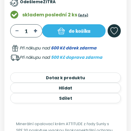
Odešleme
ZÍTRA
skladem poslední 2 ks
(info)
do košíku
Při nákupu nad
600 Kč dárek zdarma
Při nákupu nad
500 Kč doprava zdarma
Dotaz k produktu
Hlídat
Sdílet
Minerální opalovací krém ATTITUDE z řady Sunly s
SPF 30 poskytuje vysokou širokospektrální ochranu