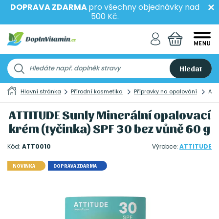
DOPRAVA ZDARMA
pro všechny objednávky nad
500 Kč.
Hledat
Hlavní stránka
Přírodní kosmetika
Přípravky na opalování
ATT
ATTITUDE Sunly Minerální opalovací
krém (tyčinka) SPF 30 bez vůně 60 g
Kód:
ATT0010
Výrobce:
ATTITUDE
NOVINKA
DOPRAVA ZDARMA