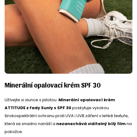
Minerální opalovací krém SPF 30
Užívejte si slunce s jistotou.
Minerální opalovací krém
ATTITUDE z řady Sunly s SPF 30
poskytuje vysokou
širokospektrální ochranu proti UVA i UVB záření v lehké textuře,
která se snadno nanáší a
nezanechává viditelný bílý film
na
pokožce.