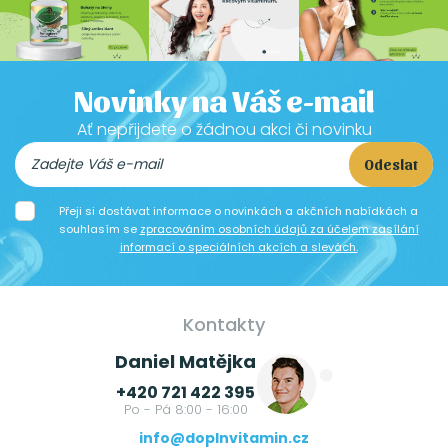
Novinky na Váš e-mail
Ať nepřijdete o žádnou akci či novinku
Odeslat
Přeji si dostávat informace o novinkách a akčních nabídkách a
souhlasím se
zpracováním osobních údajů za účelem zasílání
informací o speciálních akcích a slevách.
Kontakty
Daniel Matějka
+420 721 422 395
Po - Pá 8:00 - 16:00
info@doplnvitamin.cz