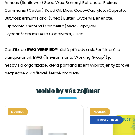
Annuus (Sunflower) Seed Wax, Behenyl Behenate, Ricinus
Communis (Castor) Seed Oil, Mica, Coco-Caprylate/Caprate,
Butyrospermum Parkii (Shea) Butter, Glyceryl Behenate,
Euphorbia Cerifera (Candelilla) Wax, Capryloyl
Glycerin/Sebacic Acid Copolymer, Silica.
Certifikace
EWG VERIFIED™
: čisté přísady a složení, které je
transparentní. EWG ("EnvironmentalWorking Group") je
nezávislá organizace, která pomáhá lidem vybírat jen ty zdravé,
bezpečné a k přírodě šetrné produkty.
Mohlo by Vás zajímat
NOVINKA
NOVINKA
DOPRAVA ZDARMA