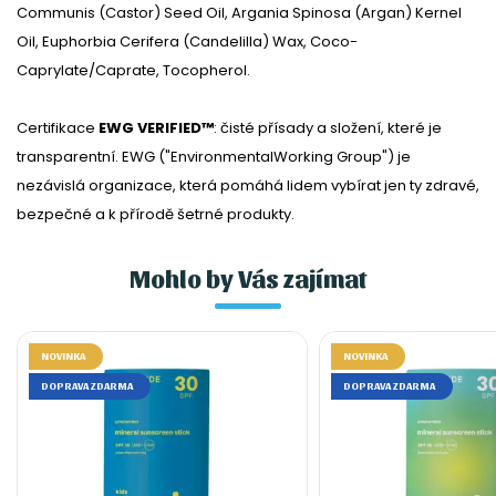
Communis (Castor) Seed Oil, Argania Spinosa (Argan) Kernel
Oil, Euphorbia Cerifera (Candelilla) Wax, Coco-
Caprylate/Caprate, Tocopherol.
Certifikace
EWG VERIFIED™
: čisté přísady a složení, které je
transparentní. EWG ("EnvironmentalWorking Group") je
nezávislá organizace, která pomáhá lidem vybírat jen ty zdravé,
bezpečné a k přírodě šetrné produkty.
Mohlo by Vás zajímat
NOVINKA
NOVINKA
DOPRAVA ZDARMA
DOPRAVA ZDARMA