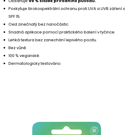
Obsahuje
99 % složek přírodního původu.
Poskytuje širokospektrální ochranu proti UVA a UVB záření s
SPF 15.
Oxid zinečnatý bez nanočástic.
Snadná aplikace pomocí praktického balení v tyčince.
Lehká textura bez zanechání lepivého pocitu.
Bez vůně.
100 % veganské.
Dermatologicky testováno.