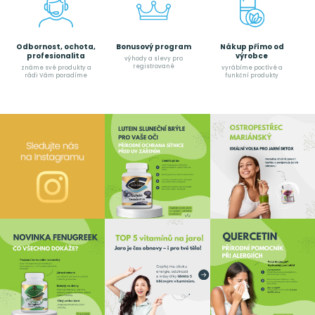
Odbornost, ochota,
Bonusový program
Nákup přímo od
profesionalita
výrobce
výhody a slevy pro
registrované
známe své produkty a
vyrábíme poctívé a
rádi Vám poradíme
funkční produkty