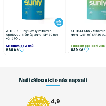
ATTITUDE Sunly Dětský minerální
ATTITUDE Sunly Mineráln
opalovací krém (tyčinka) SPF 30 bez
krém (tyčinka) SPF 30 be
vůně 60 g
Skladem do 3 dnů
skladem poslední 2 ks
569 Kč
589 Kč
Naši zákazníci o nás napsali
4,9