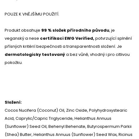
POUZE K VNĚJŠÍMU POUŽITÍ.
Produkt obsahuje
99 % složek přírodního původu
, je
veganský a nese
certifikaci EWG Verified,
potvrzující splnění
přísných kritérií bezpečnosti a transparentnosti složení. Je
dermatologicky testovaný
a bez vůně,
vhodný i pro citlivou
pokožku.
Složení:
Cocos Nucifera (Coconut) Oil, Zinc Oxide, Polyhydroxystearic
Acid, Caprylic/Capric Triglyceride, Helianthus Annuus
(Sunflower) Seed Oil, Behenyl Behenate, Butyrospermum Parkii
(Shea) Butter, Helianthus Annuus (Sunflower) Seed Wax, Ricinus