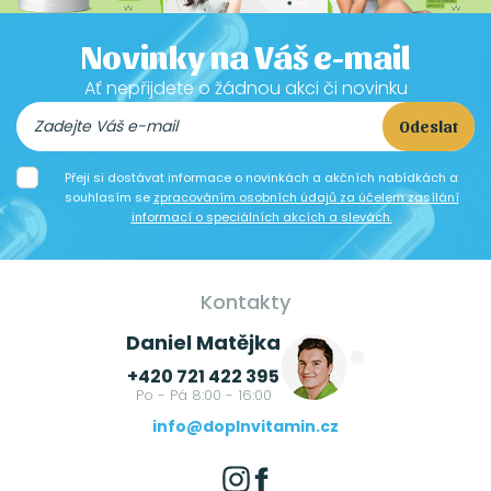
Novinky na Váš e-mail
Ať nepřijdete o žádnou akci či novinku
Odeslat
Přeji si dostávat informace o novinkách a akčních nabídkách a
souhlasím se
zpracováním osobních údajů za účelem zasílání
informací o speciálních akcích a slevách.
Kontakty
Daniel Matějka
+420 721 422 395
Po - Pá 8:00 - 16:00
info@doplnvitamin.cz