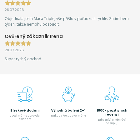
28.07.2026
Objednala jsem Maca Triple, vše přišlo v pořádku a rychle. Zatím beru
týden, takže nemohu posoudit.
Ověřený zákazník Irena
28.07.2026
Super rychlý obchod
Bleskové dodání
Výhodná balení 2+1
1000+ pozitivních
recenzí
zboží máme opravdu
Nakup více, zaplať méně
skladem
zákazníci u nás rádi
nakupují