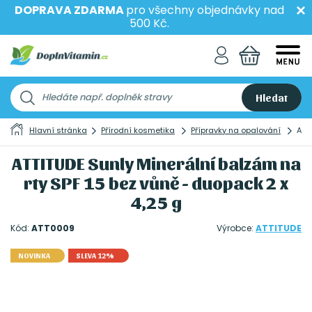
DOPRAVA ZDARMA
pro všechny objednávky nad
500 Kč.
Hledat
Hlavní stránka
Přírodní kosmetika
Přípravky na opalování
ATT
ATTITUDE Sunly Minerální balzám na
rty SPF 15 bez vůně - duopack 2 x
4,25 g
Kód:
ATT0009
Výrobce:
ATTITUDE
NOVINKA
SLEVA 12%