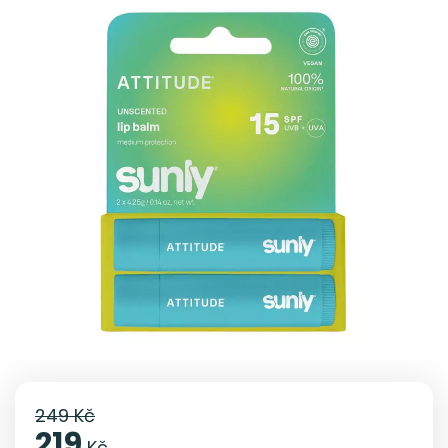
249 Kč
219
Kč