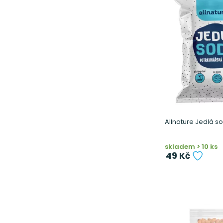
Allnature Jedlá s
skladem > 10 ks
49 Kč