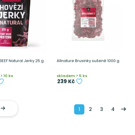
 BEEF Natural Jerky 25 g
Allnature Brusinky sušené 1000 g
> 10 ks
skladem > 5 ks
239 Kč
1
2
3
4