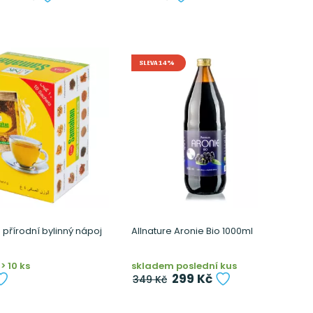
SLEVA 14%
řírodní bylinný nápoj
Allnature Aronie Bio 1000ml
> 10 ks
skladem poslední kus
299 Kč
349 Kč