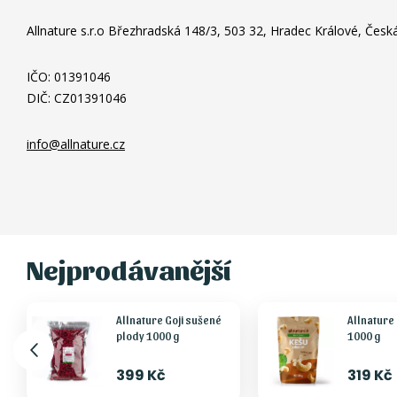
Allnature s.r.o
Březhradská 148/3,
503 32, Hradec Králové,
Česká
IČO: 01391046
DIČ: CZ01391046
info@allnature.cz
Nejprodávanější
Allnature Goji sušené
Allnature
plody 1000 g
1000 g
399 Kč
319 Kč