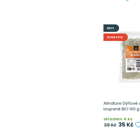
AKCE
SLEVA 10%
Allnature Dýňové
loupané BIO 100 g
skladem 4 ks
35 Kč
39 Kč