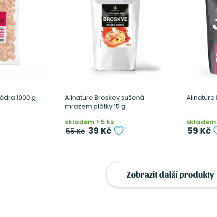
jádra 1000 g
Allnature Broskev sušená
Allnature
mrazem plátky 15 g
skladem > 5 ks
skladem 
39 Kč
59 Kč
55 Kč
Zobrazit další produkty