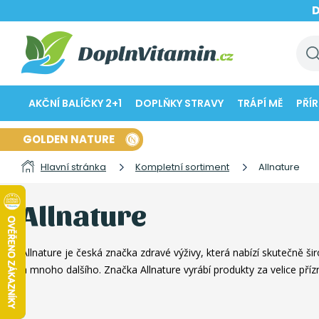
AKČNÍ BALÍČKY 2+1
DOPLŇKY STRAVY
TRÁPÍ MĚ
PŘÍ
GOLDEN NATURE
Hlavní stránka
Kompletní sortiment
Allnature
Allnature
Allnature je česká značka zdravé výživy, která nabízí skutečně 
a mnoho dalšího. Značka Allnature vyrábí produkty za velice pří