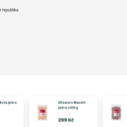
 republika
 Kešu jádra
Allnature Mandle
jádra 1000 g
299 Kč