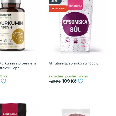
AKCE
SLEVA 16%
 Kurkumin s piperinem
Allnature Epsomská sůl 1000 g
trakt 60 cps.
5 ks
skladem poslední kus
109 Kč
129 Kč