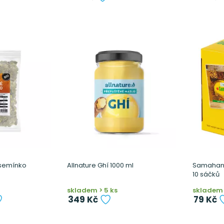
 semínko
Allnature Ghí 1000 ml
Samahan p
10 sáčků
skladem > 5 ks
skladem 
349 Kč
79 Kč