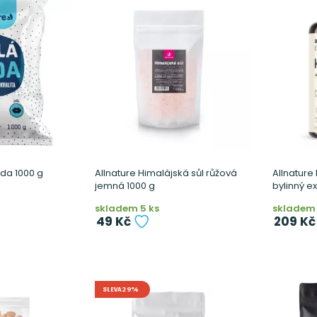
oda 1000 g
Allnature Himalájská sůl růžová
Allnature
jemná 1000 g
bylinný ex
skladem 5 ks
skladem 
49 Kč
209 Kč
SLEVA 29%