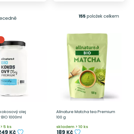
155
položek celkem
ecedně
 kokosový olej
Allnature Matcha tea Premium
 BIO 1000ml
100 g
> 5 ks
skladem > 10 ks
249 Kč
189 Kč