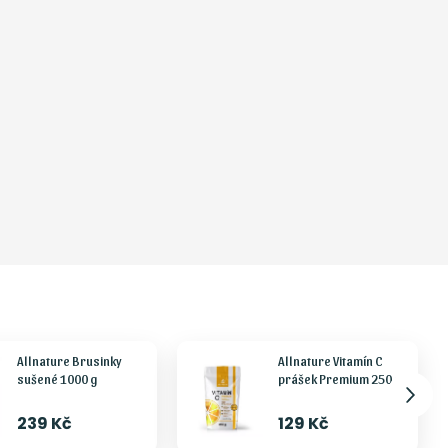
Allnature Brusinky
Allnature Vitamín C
sušené 1000 g
prášek Premium 250 g
239 Kč
129 Kč