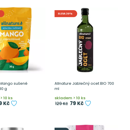
SLEVA 39%
e Mango sušené
Allnature Jablečný ocet BIO 700
30 g
ml
> 10 ks
skladem > 10 ks
9 Kč
79 Kč
129 Kč