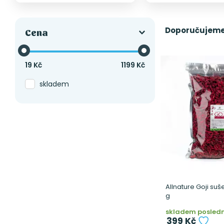
Doporučujem
Cena
19
Kč
1199
Kč
skladem
Allnature Goji suš
g
skladem posledn
399 Kč