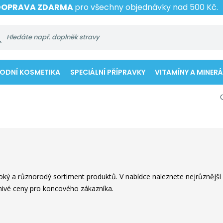
DOPRAVA ZDARMA
pro všechny objednávky nad 500 Kč.
RODNÍ KOSMETIKA
SPECIÁLNÍ PŘÍPRAVKY
VITAMÍNY A MINERÁ
široký a různorodý sortiment produktů. V nabídce naleznete nejrůznějš
znivé ceny pro koncového zákazníka.