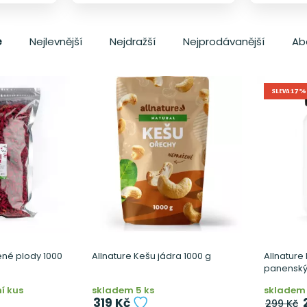
e
Nejlevnější
Nejdražší
Nejprodávanější
Ab
SLEVA 17%
ené plody 1000
Allnature Kešu jádra 1000 g
Allnature
panenský
í kus
skladem 5 ks
skladem 
319 Kč
299 Kč