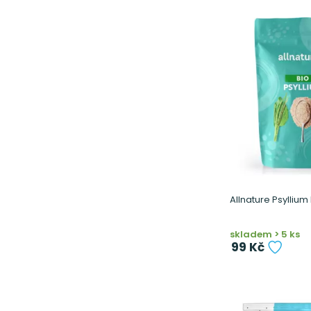
Allnature Psyllium
skladem > 5 ks
99 Kč