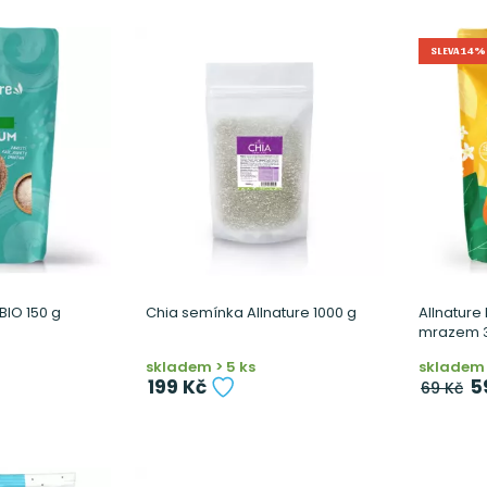
SLEVA 14%
 BIO 150 g
Chia semínka Allnature 1000 g
Allnatur
mrazem 
skladem > 5 ks
skladem 
199 Kč
5
69 Kč