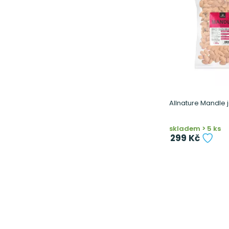
Allnature Mandle 
skladem > 5 ks
299 Kč