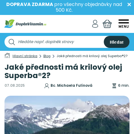
DOPRAVA ZDARMA
pro všechny objednávky nad
500 Kč.
Hledat
Hlavní stránka
Blog
Jaké přednosti má krilový olej Superba®2?
Jaké přednosti má krilový olej
Superba®2?
07.08.2025
Bc. Michaela Fulínová
6 min.