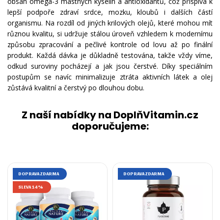
obsah omega-3 mastných kyselin a antioxidantů, což přispívá k
lepší podpoře zdraví srdce, mozku, kloubů i dalších částí
organismu. Na rozdíl od jiných krilových olejů, které mohou mít
různou kvalitu, si udržuje stálou úroveň vzhledem k modernímu
způsobu zpracování a pečlivé kontrole od lovu až po finální
produkt. Každá dávka je důkladně testována, takže vždy víme,
odkud suroviny pocházejí a jak jsou čerstvé. Díky speciálním
postupům se navíc minimalizuje ztráta aktivních látek a olej
zůstává kvalitní a čerstvý po dlouhou dobu.
Z naší nabídky na DoplňVitamin.cz
doporučujeme:
DOPRAVA ZDARMA
DOPRAVA ZDARMA
SLEVA 14%