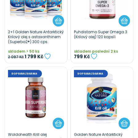
2+1 Golden Nature Antarktický
Puhdistamo Super Omega 3
Krilový olej s astaxanthinem
(Krilový olej) 120 kapslí
(Superba2®) 300 cps.
skladem > 50 ks
skladem poslední 2 ks
1 799 Kč
799 Kč
2 097 Kč
DOPRAVA ZDARMA
DOPRAVA ZDARMA
Woldohealth Krill olej
Golden Nature Antarktický