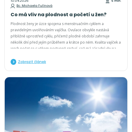
10.04.2026
5 min.
Bc. Michaela Fulínová
Co má vliv na plodnost a početí u žen?
Plodnost ženy je úzce spojena s menstruačním cyklem a
pravidelným uvolňováním vajíčka. Ovulace obvykle nastává
přibližně uprostřed cyklu, přičemž plodné období zahrnuje
několik dní před jejím průběhem a krátce po něm. Kvalita vajíček a
jejich počet se s věkem postupně snižují, což má zásadní vliv na
pravděpodobnost otěhotnění
Zobrazit článek