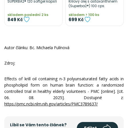
SUPERBA2® 120 softgel kapslí
Krilový olej s astaxanthinem
(Superba2®) 100 cps.
skladem poslední 2 ks
skladem > 100 ks
849 Kč
699 Kč
Autor článku: Bc. Michaela Fulínová
Zdroj:
Effects of krill oil containing n-3 polyunsaturated fatty acids in
phospholipid form on human brain function: a randomized
controlled trial in healthy elderly volunteers - PMC [online]. [cit.
06. 08. 2025]. Dostupné z:
https://pmc.ncbi.nlm.nih.gov/articles/PMC3789637/
Líbil se Vám tento článek?