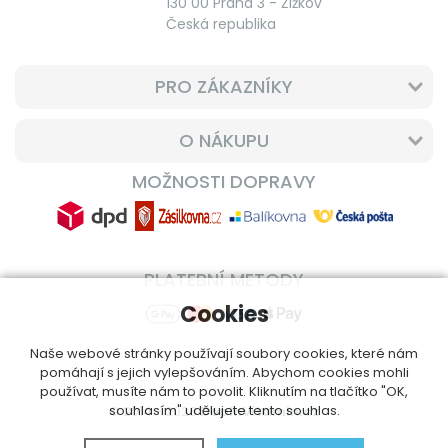
130 00 Praha 3 - Žižkov
Česká republika
PRO ZÁKAZNÍKY
O NÁKUPU
MOŽNOSTI DOPRAVY
PLATEBNÍ METODY
Cookies
Naše webové stránky používají soubory cookies, které nám
pomáhají s jejich vylepšováním. Abychom cookies mohli
používat, musíte nám to povolit. Kliknutím na tlačítko "OK,
souhlasím" udělujete tento souhlas.
© 2014 - 2026
DoplnVitamin.cz