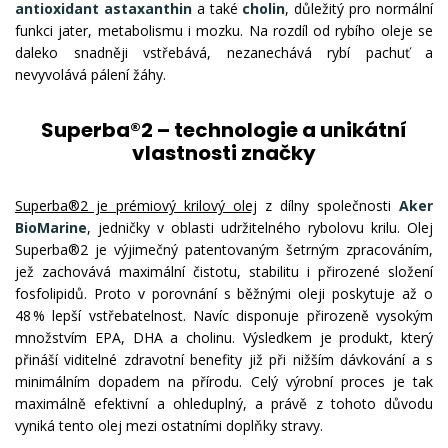
antioxidant astaxanthin
a také
cholin
, důležitý pro normální
funkci jater, metabolismu i mozku. Na rozdíl od rybího oleje se
daleko snadněji vstřebává, nezanechává rybí pachuť a
nevyvolává pálení žáhy.
Superba®2 – technologie a unikátní
vlastnosti značky
Superba®2 je prémiový krilový olej
z dílny společnosti
Aker
BioMarine
, jedničky v oblasti udržitelného rybolovu krilu. Olej
Superba®2 je výjimečný patentovaným šetrným zpracováním,
jež zachovává maximální čistotu, stabilitu i přirozené složení
fosfolipidů. Proto v porovnání s běžnými oleji poskytuje až o
48 % lepší vstřebatelnost. Navíc disponuje přirozeně vysokým
množstvím EPA, DHA a cholinu. Výsledkem je produkt, který
přináší viditelné zdravotní benefity již při nižším dávkování a s
minimálním dopadem na přírodu. Celý výrobní proces je tak
maximálně efektivní a ohleduplný, a právě z tohoto důvodu
vyniká tento olej mezi ostatními doplňky stravy.