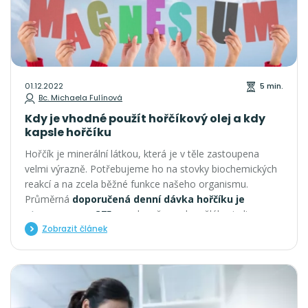
01.12.2022
5 min.
Bc. Michaela Fulínová
Kdy je vhodné použít hořčíkový olej a kdy
kapsle hořčíku
Hořčík je minerální látkou, která je v těle zastoupena
velmi výrazně. Potřebujeme ho na stovky biochemických
reakcí a na zcela běžné funkce našeho organismu.
Průměrná
doporučená denní dávka hořčíku je
stanovena na 375 mg
denně pro dospělého jedince.
Potřeba minerálů ovšem bývá velice individuální a závisí
Zobrazit článek
na spoustě faktorů. Nejde pouze o věk a pohlaví, ale
třeba o míru stresu nebo fyzické a psychické zátěže.