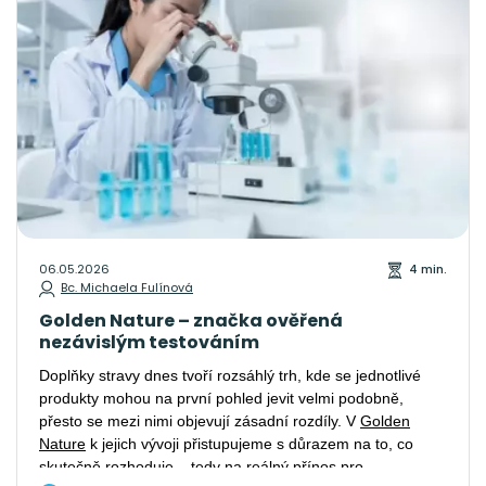
06.05.2026
4 min.
Bc. Michaela Fulínová
Golden Nature – značka ověřená
nezávislým testováním
Doplňky stravy dnes tvoří rozsáhlý trh, kde se jednotlivé
produkty mohou na první pohled jevit velmi podobně,
přesto se mezi nimi objevují zásadní rozdíly. V
Golden
Nature
k jejich vývoji přistupujeme s důrazem na to, co
skutečně rozhoduje – tedy na reálný přínos pro