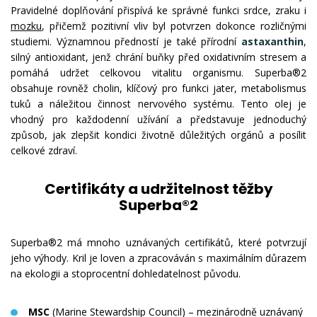
Pravidelné doplňování přispívá ke správné funkci srdce, zraku i
mozku
, přičemž pozitivní vliv byl potvrzen dokonce rozličnými
studiemi. Významnou předností je také přírodní
astaxanthin
,
silný antioxidant, jenž chrání buňky před oxidativním stresem a
pomáhá udržet celkovou vitalitu organismu. Superba®2
obsahuje rovněž cholin, klíčový pro funkci jater, metabolismus
tuků a náležitou činnost nervového systému. Tento olej je
vhodný pro každodenní užívání a představuje jednoduchý
způsob, jak zlepšit kondici životně důležitých orgánů a posílit
celkové zdraví.
Certifikáty a udržitelnost těžby
Superba®2
Superba®2 má mnoho uznávaných certifikátů, které potvrzují
jeho výhody. Kril je loven a zpracováván s maximálním důrazem
na ekologii a stoprocentní dohledatelnost původu.
MSC
(Marine Stewardship Council) – mezinárodně uznávaný