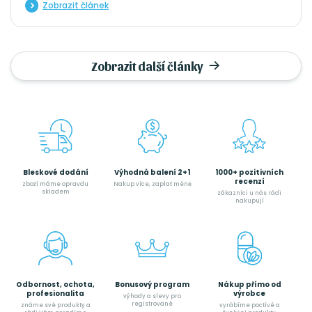
organismus
Zobrazit článek
Zobrazit další články
Bleskové dodání
Výhodná balení 2+1
1000+ pozitivních
recenzí
zboží máme opravdu
Nakup více, zaplať méně
skladem
zákazníci u nás rádi
nakupují
Odbornost, ochota,
Bonusový program
Nákup přímo od
profesionalita
výrobce
výhody a slevy pro
registrované
známe své produkty a
vyrábíme poctívé a