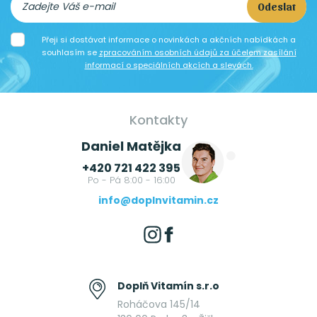
Odeslat
Přeji si dostávat informace o novinkách a akčních nabídkách a
souhlasím se
zpracováním osobních údajů za účelem zasílání
informací o speciálních akcích a slevách.
Kontakty
Daniel Matějka
+420 721 422 395
Po - Pá 8:00 - 16:00
info@doplnvitamin.cz
Doplň Vitamín s.r.o
Roháčova 145/14