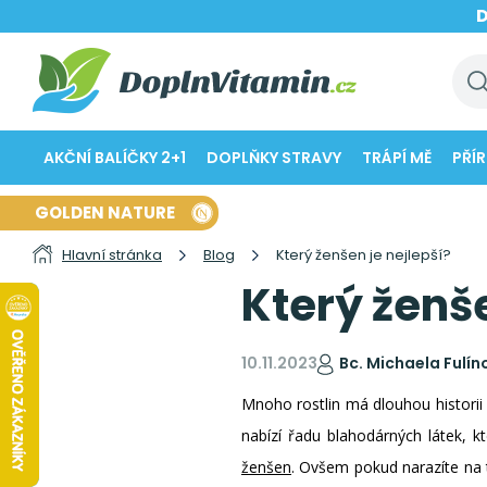
AKČNÍ BALÍČKY 2+1
DOPLŇKY STRAVY
TRÁPÍ MĚ
PŘÍ
GOLDEN NATURE
Hlavní stránka
Blog
Který ženšen je nejlepší?
Který ženše
10.11.2023
Bc. Michaela Fulín
Mnoho rostlin má dlouhou historii
nabízí řadu blahodárných látek, k
ženšen
. Ovšem pokud narazíte na 