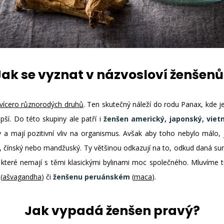
Jak se vyznat v názvosloví ženšenů
vícero různorodých druhů
. Ten skutečný náleží do rodu Panax, kde je
ší. Do této skupiny ale patří i
ženšen americký, japonský, vietn
 a mají pozitivní vliv na organismus. Avšak aby toho nebylo málo,
, čínský nebo mandžuský. Ty většinou odkazují na to, odkud daná s
 které nemají s těmi klasickými bylinami moc společného. Mluvíme 
(
ašvagandha
) či
ženšenu peruánském
(
maca
).
Jak vypadá ženšen pravý?