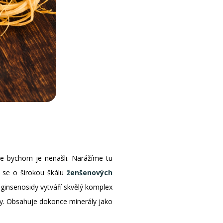
de bychom je nenašli. Narážíme tu
á se o širokou škálu
ženšenových
 s ginsenosidy vytváří skvělý komplex
idy. Obsahuje dokonce minerály jako