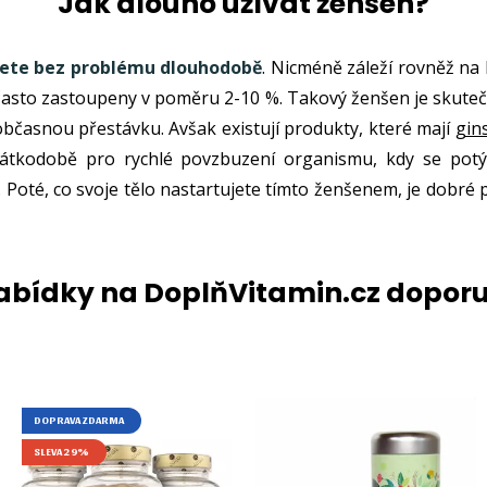
Jak dlouho užívat ženšen?
ete bez problému dlouhodobě
. Nicméně záleží rovněž na 
 často zastoupeny v poměru 2-10 %. Takový ženšen je skutečn
bčasnou přestávku. Avšak existují produkty, které mají
gin
átkodobě pro rychlé povzbuzení organismu, kdy se potýk
Poté, co svoje tělo nastartujete tímto ženšenem, je dobré 
nabídky na DoplňVitamin.cz dopor
DOPRAVA ZDARMA
SLEVA 29%