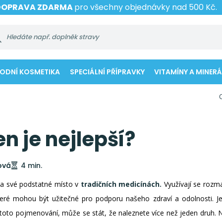
DOPRAVA ZDARMA
pro všechny objednávky nad 500 Kč.
RODNÍ KOSMETIKA
SPECIÁLNÍ PŘÍPRAVKY
VITAMÍNY A MINERÁ
n je nejlepší?
ová
4 min.
 a své podstatné místo v
tradičních medicínách.
Využívají se rozma
teré mohou být užitečné pro podporu našeho zdraví a odolnosti. Je
toto pojmenování, může se stát, že naleznete více než jeden druh.