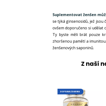
Suplementovat ženšen můž
se týká ginsenosidů, jež jsou
ovšem doporučeno si udělat o
Ty byste měli brát pouze kr
zhoršenou pamětí a imunitou. 
ženšenových saponinů.
Z naší 
DOPRAVA ZDARMA