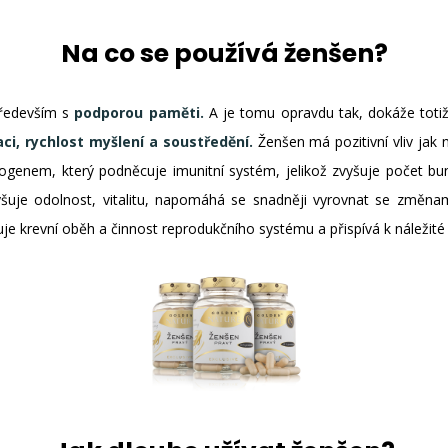
Na co se používá ženšen?
především s
podporou paměti.
A je tomu opravdu tak, dokáže totiž 
i, rychlost myšlení a soustředění.
Ženšen má pozitivní vliv jak 
ptogenem, který podněcuje imunitní systém, jelikož zvyšuje počet b
yšuje odolnost, vitalitu, napomáhá se snadněji vyrovnat se změn
uje krevní oběh a činnost reprodukčního systému a přispívá k náležité 