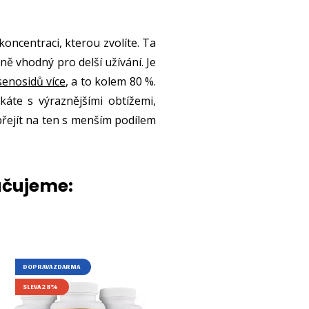
koncentraci, kterou zvolíte. Ta
ě vhodný pro delší užívání. Je
senosidů více
, a to kolem 80 %.
áte s výraznějšími obtížemi,
přejít na ten s menším podílem
učujeme:
DOPRAVA ZDARMA
SLEVA 28%