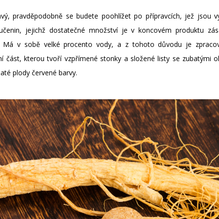
vý, pravděpodobně se budete poohlížet po přípravcích, jež jsou v
oučenin, jejichž dostatečné množství je v koncovém produktu zás
. Má v sobě velké procento vody, a z tohoto důvodu je zpracová
část, kterou tvoří vzpřímené stonky a složené listy se zubatými okr
laté plody červené barvy.