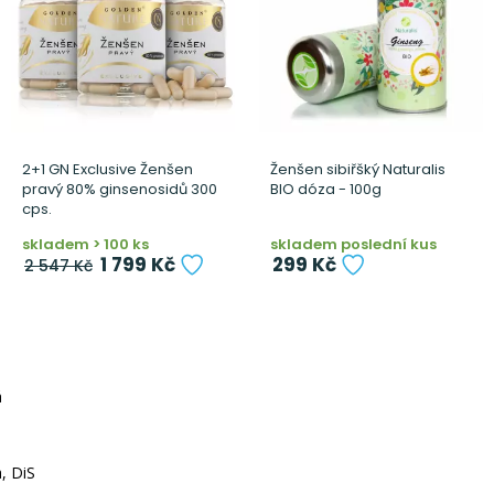
2+1 GN Exclusive Ženšen
Ženšen sibiřšký Naturalis
pravý 80% ginsenosidů 300
BIO dóza - 100g
cps.
skladem > 100 ks
skladem poslední kus
1 799 Kč
299 Kč
2 547 Kč
á
, DiS