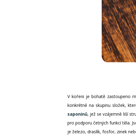
V kořeni je bohatě zastoupeno mn
konkrétně na skupinu složek, kte
saponinů
, jež se vzájemně liší st
pro podporu četných funkcí těla. J
je železo, draslík, fosfor, zinek neb