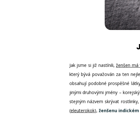
Jak jsme si již nastínili,
ženšen má 
který bývá považován za ten nejlep
obsahují podobné prospěšné látky
jinými druhovými jmény – korejský
stejným názvem skrývat rostlinky,
(
eleuterokok
),
ženšenu indickém