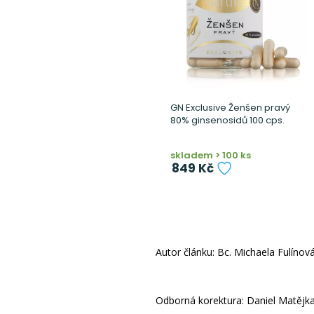
GN Exclusive Ženšen pravý
80% ginsenosidů 100 cps.
skladem > 100 ks
849 Kč
Autor článku: Bc. Michaela Fulínov
Odborná korektura: Daniel Matějka