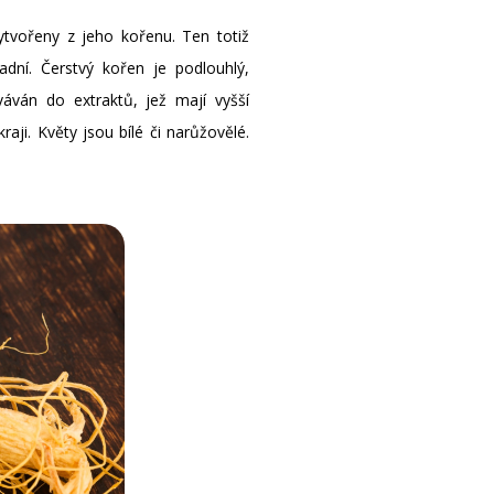
ytvořeny z jeho kořenu. Ten totiž
adní. Čerstvý kořen je podlouhlý,
ván do extraktů, jež mají vyšší
aji. Květy jsou bílé či narůžovělé.