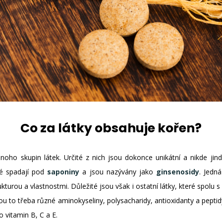
Co za látky obsahuje kořen?
oho skupin látek. Určité z nich jsou dokonce unikátní a nikde jin
ré spadají pod
saponiny
a jsou nazývány jako
ginsenosidy
. Jedn
rukturou a vlastnostmi. Důležité jsou však i ostatní látky, které spolu
sou to třeba různé aminokyseliny, polysacharidy, antioxidanty a pept
o vitamin B, C a E.