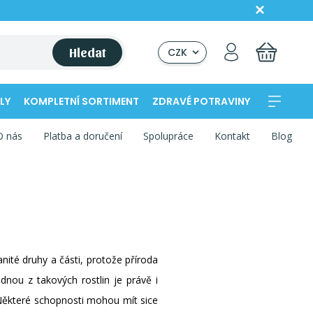
Hledat
CZK
LY
KOMPLETNÍ SORTIMENT
ZDRAVÉ POTRAVINY
O nás
Platba a doručení
Spolupráce
Kontakt
Blog
nité druhy a části, protože příroda
dnou z takových rostlin je právě i
 Některé schopnosti mohou mít sice