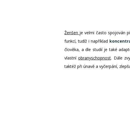
Ženšen
je velmi často spojován 
funkcí, tudíž i například
koncentrac
člověka, a dle studií je také ada
vlastní
obranyschopnost
. Dále zv
taktéž při únavě a vyčerpání, zlepš