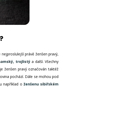
?
 nejproslulejší právě ženšen pravý,
amský, trojlistý
a další. Všechny
 je ženšen pravý označován taktéž
urovina pochází. Dále se mohou pod
tu například o
ženšenu sibiřském