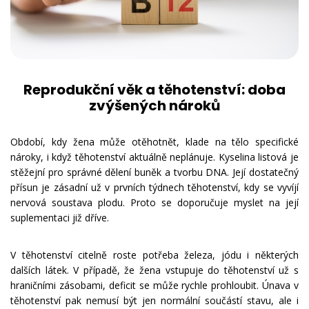
Reprodukční věk a těhotenství: doba
zvýšených nároků
Období, kdy žena může otěhotnět, klade na tělo specifické
nároky, i když těhotenství aktuálně neplánuje. Kyselina listová je
stěžejní pro správné dělení buněk a tvorbu DNA. Její dostatečný
přísun je zásadní už v prvních týdnech těhotenství, kdy se vyvíjí
nervová soustava plodu. Proto se doporučuje myslet na její
suplementaci již dříve.
V těhotenství citelně roste potřeba železa, jódu i některých
dalších látek. V případě, že žena vstupuje do těhotenství už s
hraničními zásobami, deficit se může rychle prohloubit. Únava v
těhotenství pak nemusí být jen normální součástí stavu, ale i