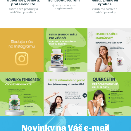
Odbornost, ochota,
Bonusový program
Nákup přímo od
profesionalita
výrobce
výhody a slevy pro
registrované
známe své produkty a
vyrábíme poctívé a
rádi Vám poradíme
funkční produkty
Novinky na Váš e-mail