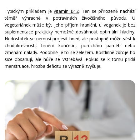
Typickým příkladem je
vitamín B12
. Ten se přirozeně nachází
téměř výhradně v potravinách živočišného původu. U
vegetariánek může být jeho příjem hraniční, u veganek je bez
suplementace prakticky nemožné dosáhnout optimální hladiny.
Nedostatek se nemusí projevit hned, ale postupně může vést k
chudokrevnosti, brnění končetin, poruchám paměti nebo
změnám nálady. Podobně je to se železem. Rostlinné zdroje ho
sice obsahují, ale hůře se vstřebává. Pokud se k tomu přidá
menstruace, hrozba deficitu se výrazně zvyšuje.