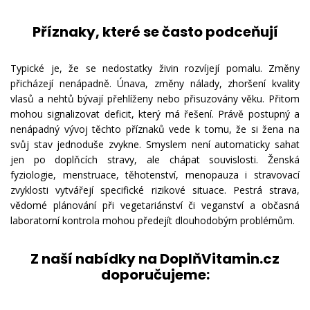
Příznaky, které se často podceňují
Typické je, že se nedostatky živin rozvíjejí pomalu. Změny
přicházejí nenápadně. Únava, změny nálady, zhoršení kvality
vlasů a nehtů bývají přehlíženy nebo přisuzovány věku. Přitom
mohou signalizovat deficit, který má řešení. Právě postupný a
nenápadný vývoj těchto příznaků vede k tomu, že si žena na
svůj stav jednoduše zvykne. Smyslem není automaticky sahat
jen po doplňcích stravy, ale chápat souvislosti. Ženská
fyziologie, menstruace, těhotenství, menopauza i stravovací
zvyklosti vytvářejí specifické rizikové situace. Pestrá strava,
vědomé plánování při vegetariánství či veganství a občasná
laboratorní kontrola mohou předejít dlouhodobým problémům.
Z naší nabídky na DoplňVitamin.cz
doporučujeme: