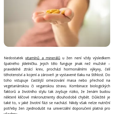
Nedostatek
vitamínů a minerálů
u žen není vždy výsledkem
špatného jídelníčku. Jejich tělo funguje jinak než mužské –
pravidelně ztrácí krev, prochází hormonálními výkyvy, čelí
těhotenství a kojení a zároveň je vystavené tlaku na štíhlost. Do
toho vstupuje častější omezování masa nebo přechod na
vegetariánskou či veganskou stravu. Kombinace biologických
faktorů a životního stylu tak zvyšuje riziko, že ženám budou
některé klíčové mikronutrienty dlouhodobě chybět. Důležité je
také to, v jaké životní fázi se nachází. Nikdy však nelze nutriční
potřeby žen zjednodušit na univerzální doporučení platná pro
všechny.