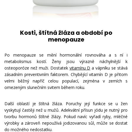
Kosti, štítná žláza a období po
menopauze
Po menopauze se mění hormonální rovnováha a s ní i
metabolismus kostí. Ženy jsou výrazně náchylnější k
osteoporóze než muži. Dostatek
vitamínu D
a vápníku se stává
zásadním preventivním faktorem. Chybějící vitamín D je přitom
velmi běžný napříč celou populací, zejména v zemích s
omezeným slunečním svitem během roku.
Další oblastí je štítná žláza. Poruchy její funkce se u žen
vyskytují častěji než u mužů. Adekvátní přísun jódu je nutný pro
tvorbu hormonů štítné žlázy. Pokud navíc vyřadí ryby, mléčné
výrobky a zároveň nepoužívá jodizovanou sůl, může se dostat
do možného nedostatku.