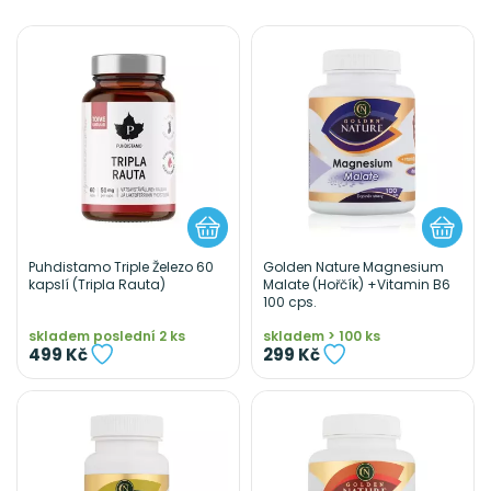
Puhdistamo Triple Železo 60
Golden Nature Magnesium
kapslí (Tripla Rauta)
Malate (Hořčík) +Vitamin B6
100 cps.
skladem poslední 2 ks
skladem > 100 ks
499 Kč
299 Kč