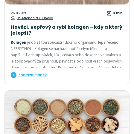
25.11.2020
4 min.
Bc. Michaela Fulínová
Hovězí, vepřový a rybí kolagen – kdy a který
je lepší?
Kolagen
je důležitou součástí lidského organismu, lépe řečeno
NEZBYTNOU. Kolagen se nachází napříč celým tělem a to
například v chrupavkách, kůži, cévách nebo dokonce ve svalech a
je zodpovědný za pružnost, pevnost a odolnost všech pojivových
tkání ve kterých je obsažen. Postupně s věkem bohužel produkce
kolagenu klesá, čímž dochází k rychlejšímu opotřebení
Zobrazit článek
pohybového aparátu a změn na pleti jako je napři. prohloubení
vrásek.