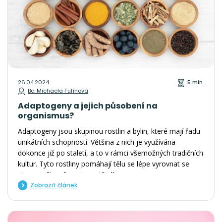
26.04.2024
5 min.
Bc. Michaela Fulínová
Adaptogeny a jejich působení na
organismus?
Adaptogeny jsou skupinou rostlin a bylin, které mají řadu
unikátních schopností. Většina z nich je využívána
dokonce již po staletí, a to v rámci všemožných tradičních
kultur. Tyto rostliny pomáhají tělu se lépe vyrovnat se
stresem či změnami prostředí.
Zobrazit článek