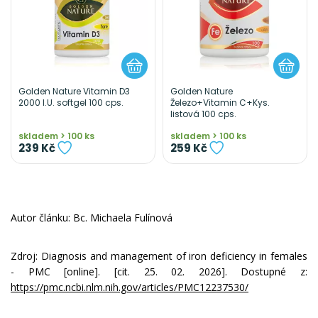
Golden Nature Vitamin D3
Golden Nature
2000 I.U. softgel 100 cps.
Železo+Vitamin C+Kys.
listová 100 cps.
skladem > 100 ks
skladem > 100 ks
239 Kč
259 Kč
Autor článku: Bc. Michaela Fulínová
Zdroj: Diagnosis and management of iron deficiency in females
- PMC [online]. [cit. 25. 02. 2026]. Dostupné z:
https://pmc.ncbi.nlm.nih.gov/articles/PMC12237530/