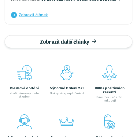
také v souvislosti
se zdravým vlasů, nehtů nebo pokožky
. A
není tomu jen tak, skutečně zde totiž hraje zásadní roli.
Zobrazit článek
Zobrazit další články
Bleskové dodání
Výhodná balení 2+1
1000+ pozitivních
recenzí
zboží máme opravdu
Nakup více, zaplať méně
skladem
zákazníci u nás rádi
nakupují