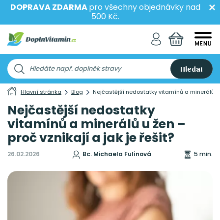
DOPRAVA ZDARMA
pro všechny objednávky nad
500 Kč.
Hledat
Hlavní stránka
Blog
Nejčastější nedostatky vitamínů a minerálů u ž
Nejčastější nedostatky
vitamínů a minerálů u žen –
proč vznikají a jak je řešit?
26.02.2026
Bc. Michaela Fulínová
5 min.