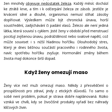
žen mnohdy
objevuje nedostatek železa
. Každý měsíc dochází
ke ztrátě krve, a tím i k odčerpání železa ze zásob. Jestliže je
krvácení silné a dlouhé, organismus nemusí stíhat zásoby
doplňovat. Výsledkem může být chronická únava, horší
soustředění, zadýchávání či padání vlasů. Železo ale není jediná
látka, která souvisí s cyklem. Jisté ženy v období před menstruací
pociťují zvýšenou únavu, podrážděnost nebo svalové napětí, což
může souviset i s nižší hladinou hořčíku. Dlouhodobý stres,
který je dnes běžnou součástí pracovního i rodinného života,
navíc spotřebu hořčíku zvyšuje. Hormonální změny během
života mají dokonce širší dopad.
Když ženy omezují maso
Ženy více než muži omezují maso. Někdy z přesvědčení o
prospěšnosti pro zdraví, jindy z etických důvodů. To samo o
sobě není problém, pokud je strava dobře naplánovaná. Riziko
vzniká ve chvíli, kdy se živočišné produkty vyřadí bez náhrady
klíčových živin.