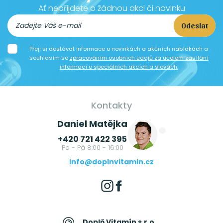
Ať nepřijdete o žádnou akci či novinku
Odeslat
Přeji si dostávat informace o novinkách a akčních nabídkách a
souhlasím se
zpracováním osobních údajů za účelem zasílání
informací o speciálních akcích a slevách.
Kontakty
Daniel Matějka
+420 721 422 395
Po - Pá 8:00 - 16:00
info@doplnvitamin.cz
Doplň Vitamín s.r.o