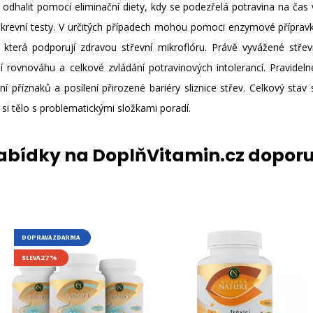
odhalit pomocí eliminační diety, kdy se podezřelá potravina na čas 
 krevní testy. V určitých případech mohou pomoci enzymové přípravk
, která podporují zdravou střevní mikroflóru. Právě vyvážené střev
tní rovnováhu a celkové zvládání potravinových intolerancí. Pravideln
ní příznaků a posílení přirozené bariéry sliznice střev. Celkový stav
e si tělo s problematickými složkami poradí.
nabídky na DoplňVitamin.cz dopor
DOPRAVA ZDARMA
SLEVA 27%