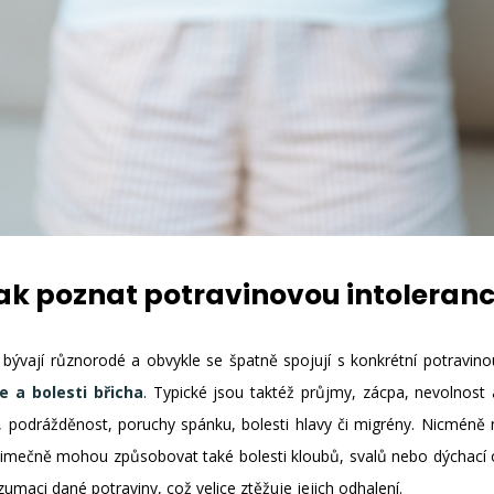
ak poznat potravinovou intoleranc
 bývají různorodé a obvykle se špatně spojují s konkrétní potravino
e a bolesti břicha
. Typické jsou taktéž průjmy, zácpa, nevolnost 
 podrážděnost, poruchy spánku, bolesti hlavy či migrény. Nicméně n
jimečně mohou způsobovat také bolesti kloubů, svalů nebo dýchací o
maci dané potraviny, což velice ztěžuje jejich odhalení.