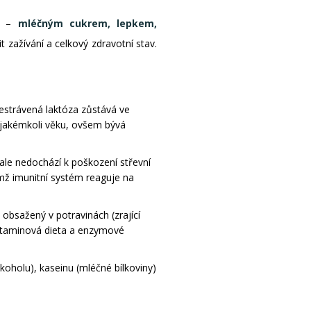
vy –
mléčným cukrem, lepkem,
it zažívání a celkový zdravotní stav.
Nestrávená laktóza zůstává ve
v jakémkoli věku, ovšem bývá
ale nedochází k poškození střevní
němž imunitní systém reaguje na
 obsažený v potravinách (zrající
istaminová dieta a enzymové
koholu), kaseinu (mléčné bílkoviny)