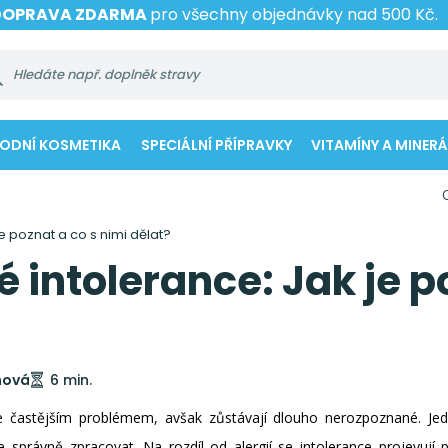
DOPRAVA ZDARMA
pro všechny objednávky nad 500 Kč.
RODNÍ KOSMETIKA
SPECIÁLNÍ PŘÍPRAVKY
VITAMÍNY A MINERÁ
e poznat a co s nimi dělat?
 intolerance: Jak je p
nová
6 min.
le častějším problémem, avšak zůstávají dlouho nerozpoznané. Je
e správně zpracovat. Na rozdíl od alergií se intolerance projevují 