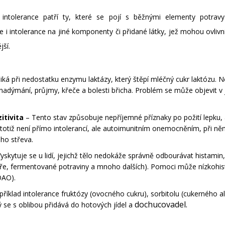
é intolerance patří ty, které se pojí s běžnými elementy potra
 ale i intolerance na jiné komponenty či přidané látky, jež mohou ovlivn
jší.
iká při nedostatku enzymu laktázy, který štěpí mléčný cukr laktózu. 
 nadýmání, průjmy, křeče a bolesti břicha. Problém se může objevit 
itivita
– Tento stav způsobuje nepříjemné příznaky po požití lepku, 
kie totiž není přímo intolerancí, ale autoimunitním onemocněním, při 
ého střeva.
yskytuje se u lidí, jejichž tělo nedokáže správně odbourávat histamin,
moře, fermentované potraviny a mnoho dalších). Pomoci může nízkoh
DAO).
příklad intolerance fruktózy (ovocného cukru), sorbitolu (cukerného al
dochucovadel.
se s oblibou přidává do hotových jídel a