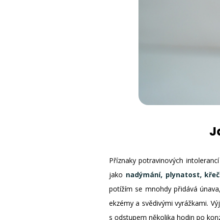
J
Příznaky potravinových intolerancí
jako
nadýmání, plynatost, křeč
potížím se mnohdy přidává únava,
ekzémy a svědivými vyrážkami. Vý
s odstupem několika hodin po konzu