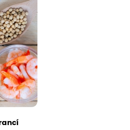
rancí