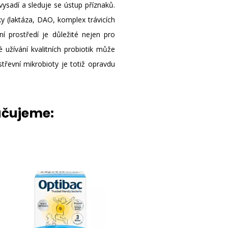
vysadí a sleduje se ústup příznaků.
y (laktáza, DAO, komplex trávicích
ní prostředí je důležité nejen pro
é užívání kvalitních probiotik může
 střevní mikrobioty je totiž opravdu
učujeme: