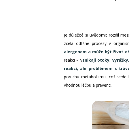
Je důležité si uvědomit
rozdíl mezi
zcela odlišné procesy v organi
alergenem a může být život oh
reakci – v
znikají otoky, vyrážk
reakcí, ale problémem s tráv
poruchu metabolismu, což vede k
vhodnou léčbu a prevenci.