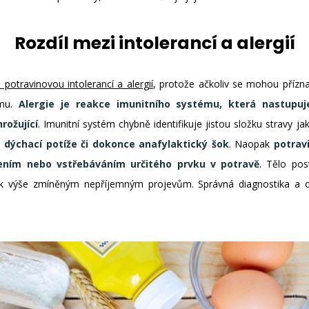
Rozdíl mezi intolerancí a alergií
 potravinovou intolerancí a alergií
, protože ačkoliv se mohou přízna
smu.
Alergie je reakce imunitního systému, která nastupuj
rožující
. Imunitní systém chybně identifikuje jistou složku stravy 
y, dýchací potíže či dokonce anafylaktický šok
. Naopak
potravi
ením nebo vstřebáváním určitého prvku v potravě
. Tělo po
 výše zmíněným nepříjemným projevům. Správná diagnostika a od