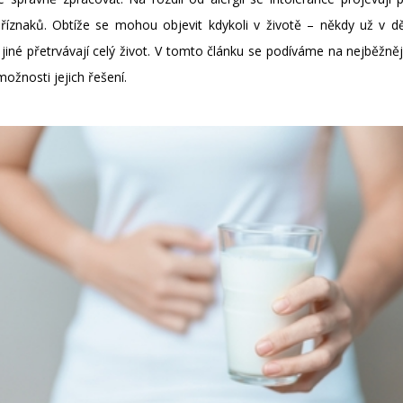
íznaků. Obtíže se mohou objevit kdykoli v životě – někdy už v děts
né přetrvávají celý život. V tomto článku se podíváme na nejběžnější 
 možnosti jejich řešení.