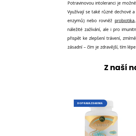
Potravinovou intoleranci je možné 
Využívají se také různé dechové a
enzymů) nebo rovněž
probiotika
náležité zažívání, ale i pro imuni
přispět ke zlepšení trávení, zmírně
zásadní – čím je zdravější, tím lép
Z naší 
DOPRAVA ZDARMA