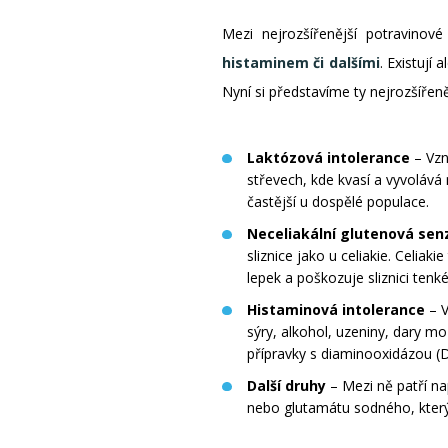
Mezi nejrozšířenější potravinov
histaminem či dalšími
. Existují
Nyní si představíme ty nejrozšířeně
Laktózová intolerance
– Vzn
střevech, kde kvasí a vyvolává
častější u dospělé populace.
Neceliakální glutenová senz
sliznice jako u celiakie. Celia
lepek a poškozuje sliznici tenk
Histaminová intolerance
– V
sýry, alkohol, uzeniny, dary 
přípravky s diaminooxidázou (
Další druhy
– Mezi ně patří na
nebo glutamátu sodného, který 