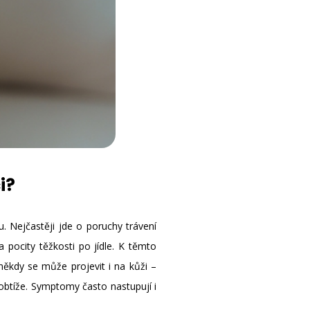
i?
u. Nejčastěji jde o poruchy trávení
a pocity těžkosti po jídle. K těmto
ěkdy se může projevit i na kůži –
btíže. Symptomy často nastupují i