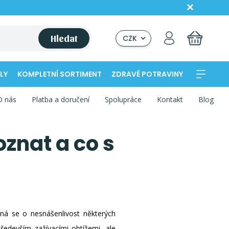
Hledat
CZK
LY
KOMPLETNÍ SORTIMENT
ZDRAVÉ POTRAVINY
O nás
Platba a doručení
Spolupráce
Kontakt
Blog
oznat a co s
dná se o nesnášenlivost některých
především zažívacími obtížemi, ale