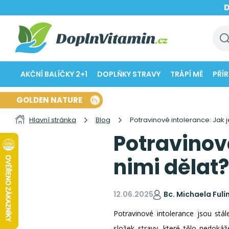
AKČNÍ BALÍČKY 2+1
DOPLŇKY STRAVY
TRÁPÍ MĚ
PŘÍ
GOLDEN NATURE
Hlavní stránka
Blog
Potravinové intolerance: Jak j
Potravinové
nimi dělat?
12.06.2025
Bc. Michaela Fulí
Potravinové intolerance jsou stá
složek stravy, které tělo nedokáž