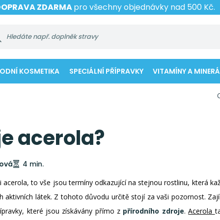
DOPRAVA ZDARMA
pro všechny objednávky nad 500 Kč.
RODNÍ KOSMETIKA
SPECIÁLNÍ PŘÍPRAVKY
VITAMÍNY A MINERÁ
e acerola?
nová
4 min.
 acerola, to vše jsou termíny odkazující na stejnou rostlinu, která k
aktivních látek. Z tohoto důvodu určitě stojí za vaši pozornost. 
ípravky, které jsou získávány přímo z
přírodního zdroje
.
Acerola
t