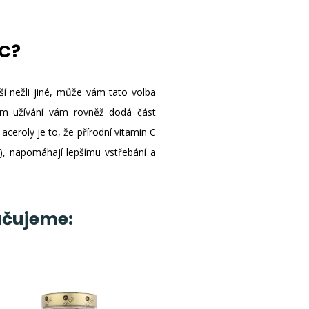
 C?
jší nežli jiné, může vám tato volba
ném užívání vám rovněž dodá část
aceroly je to, že
přírodní vitamin C
y), napomáhají lepšímu vstřebání a
učujeme: