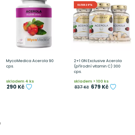
SLEVA 19%
MycoMedica Acerola 90
2+1 GN Exclusive Acerola
cps.
(přírodní vitamin C) 300
cps.
skladem 4 ks
skladem > 100 ks
290 Kč
679 Kč
837 Kč
á