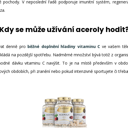
vé pochody. V neposlední řadě podporuje imunitní systém, regenera
za.
Kdy se může užívání aceroly hodit
ívat denně pro
běžné doplnění hladiny vitaminu C
ve vašem těle,
eukládá na pozdější spotřebu. Nadměrné množství bývá totiž z organ
vhodné dávku vitaminu C navýšit. To je na místě především v obdob
vých obdobích, při zranění nebo pokud intenzivně sportujete či třeba