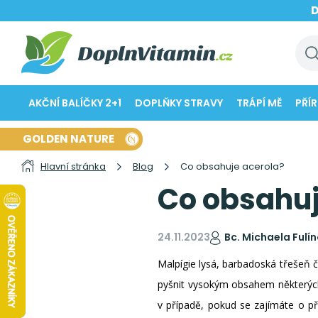
AKČNÍ BALÍČKY 2+1
DOPLŇKY STRAVY
TRÁPÍ MĚ
PŘÍ
GOLDEN NATURE
Hlavní stránka
Blog
Co obsahuje acerola?
Co obsahuj
24.11.2023
Bc. Michaela Fulí
Malpígie lysá, barbadoská třešeň či
pyšnit vysokým obsahem některých 
v případě, pokud se zajímáte o př