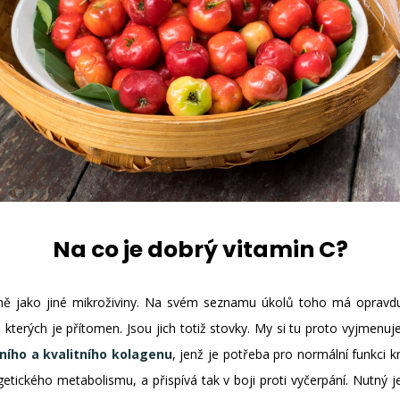
Na co je dobrý vitamin C?
jně jako jiné mikroživiny. Na svém seznamu úkolů toho má opravd
u kterých je přítomen. Jsou jich totiž stovky. My si tu proto vyjmenuj
lního a kvalitního kolagenu
, jenž je potřeba pro normální funkci k
getického metabolismu, a přispívá tak v boji proti vyčerpání. Nutný 