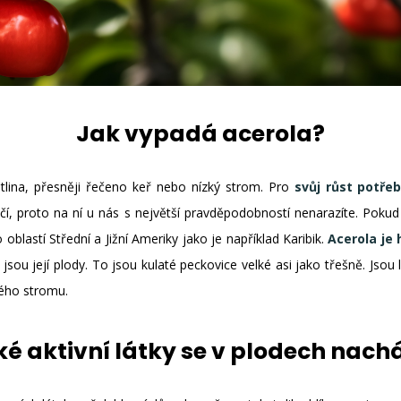
Jak vypadá acerola?
stlina, přesněji řečeno keř nebo nízký strom. Pro
svůj růst potře
čí, proto na ní u nás s největší pravděpodobností nenarazíte. Pokud by
 oblastí Střední a Jižní Ameriky jako je například Karibik.
Acerola je
 jsou její plody. To jsou kulaté peckovice velké asi jako třešně. Jsou
lého stromu.
é aktivní látky se v plodech nach