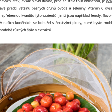
avých látek, avšak hlavní důvod, proč se stala tolik oblíbenou, je
vys
ravě předčí většinu běžných druhů ovoce a zeleniny. Vitamin C ovše
řebernou kvantitu fytonutrientů, jimiž jsou například fenoly, flavo
 V našich končinách se bohužel s čerstvými plody, které byste moh
 podobě různých šťáv a extraktů.