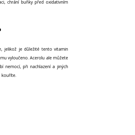
ci, chrání buňky před oxidativním
?
 jelikož je důležité tento vitamin
ismu vyloučeno. Acerolu ale můžete
í nemocí, při nachlazení a jiných
 kouříte.