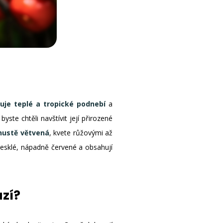
buje teplé a tropické podnebí
a
ste chtěli navštívit její přirozené
 hustě větvená
, kvete růžovými až
 lesklé, nápadně červené a obsahují
ází?