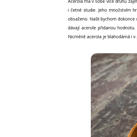
Acerola má v sobě více druhů zajím
i četné studie. Jeho množstvím h
obsaženo. Našli bychom dokonce nep
dávají acerole přidanou hodnotu.
Nicméně acerola je blahodárná i v