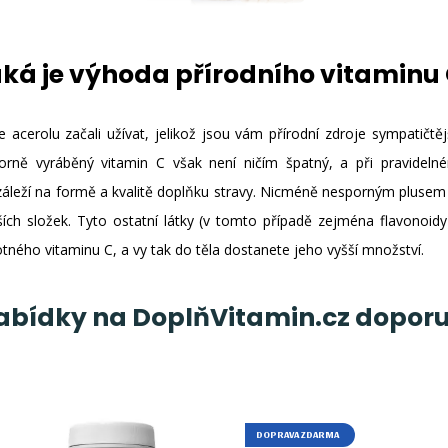
ká je výhoda přírodního vitaminu
e acerolu začali užívat, jelikož jsou vám přírodní zdroje sympatičtě
orně vyráběný vitamin C však není ničím špatný, a při pravidel
záleží na formě a kvalitě doplňku stravy. Nicméně nesporným plusem 
ích složek. Tyto ostatní látky (v tomto případě zejména flavonoid
otného vitaminu C, a vy tak do těla dostanete jeho vyšší množství.
nabídky na DoplňVitamin.cz dopor
DOPRAVA ZDARMA