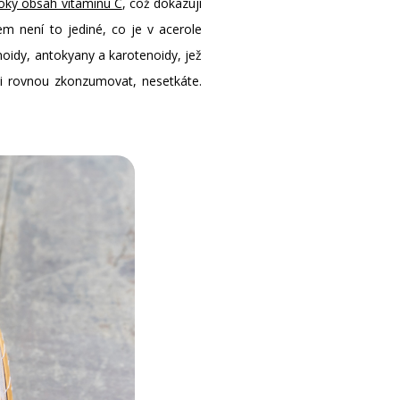
oký obsah vitaminu C
, což dokazují
m není to jediné, co je v acerole
noidy, antokyany a karotenoidy, jež
li rovnou zkonzumovat, nesetkáte.