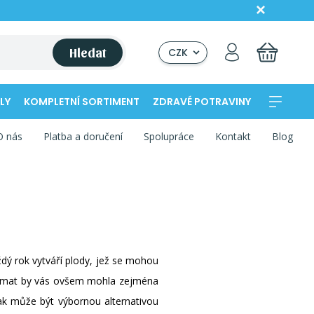
Hledat
CZK
LY
KOMPLETNÍ SORTIMENT
ZDRAVÉ POTRAVINY
O nás
Platba a doručení
Spolupráce
Kontakt
Blog
aždý rok vytváří plody, jež se mohou
Zajímat by vás ovšem mohla zejména
ak může být výbornou alternativou