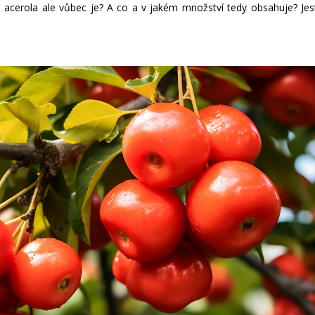
a acerola ale vůbec je? A co a v jakém množství tedy obsahuje? Jest